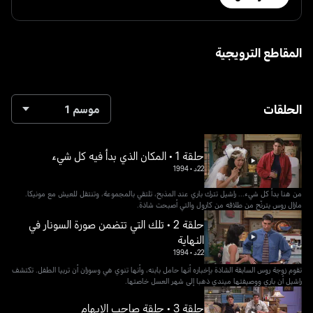
المقاطع الترويجية
الحلقات
موسم 1
حلقة 1 • المكان الذي بدأ فيه كل شيء
22د
•
1994
من هنا بدأ كل شيء... راشيل تترك باري عند المذبح، تلتقي بالمجموعة، وتنتقل للعيش مع مونيكا.
مازال روس يترنّح من طلاقه من كارول والتي أصبحت شاذة.
حلقة 2 • تلك التي تتضمن صورة السونار في
النهاية
22د
•
1994
تقوم زوجة روس السابقة الشاذة بإخباره أنها حامل بابنه، وأنها تنوي هي وسوزان أن تربيا الطفل. تكتشف
راشيل أن باري ووصيفتها ميندي ذهبا إلى شهر العسل خاصتها.
حلقة 3 • حلقة صاحب الإبهام