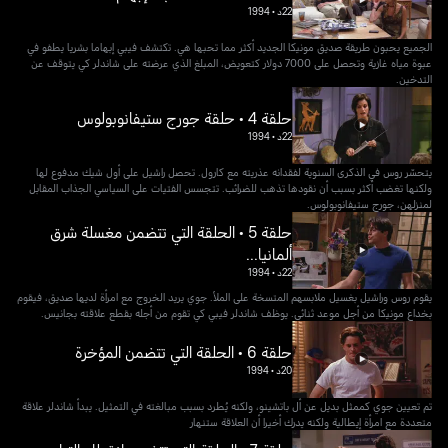
22د
•
1994
الجميع يحبون طريقة صديق مونيكا الجديد أكثر مما تحبها هي. تكتشف فيبي إبهاما بشريا يطفو في
عبوة مياه غازية وتحصل على 7000 دولار كتعويض، المبلغ الذي عرضته على شاندلر كي يتوقف عن
التدخين.
حلقة 4 • حلقة جورج ستيفانوبولوس
22د
•
1994
يتحسّر روس في الذكرى السنوية لفقدانه عذريته مع كارول. تحصل راشيل على أول شيك مدفوع لها
ولكنها تغضب أكثر بسبب أن نقودها تذهب للضرائب. تتجسس الفتيات على السياسي الجذاب المقابل
لمنزلهن، جورج ستيفانوبولوس.
حلقة 5 • الحلقة التي تتضمن مغسلة شرق
ألمانيا...
22د
•
1994
يقوم روس وراشيل بغسيل ملابسهم المتسخة على الملأ. جوي يريد الخروج مع امرأة لديها صديق، فيقوم
بخداع مونيكا من أجل موعد ثنائي. يوظف شاندلر فيبي كي تقوم من أجله بقطع علاقته بجانيس.
حلقة 6 • الحلقة التي تتضمن المؤخرة
20د
•
1994
تم تعيين جوي كممثل بديل عن أل باتشينو، ولكنه يُطرد بسبب مبالغته في التمثيل. يبدأ شاندلر علاقة
متعددة مع امرأة إيطالية ولكنه يدرك أخيرا أن العلاقة ستنهار