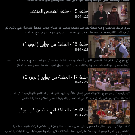
حلقة 15 • حلقة الشخص المنتشي
22د
•
1994
تقوم مونيكا بتحضير وجبة شهية لصاحب مطعم يبحث عن طباخ جديد، يحصل تشاندلر على ترقية، ثم
يقوم بالاستقالة ويعود من بعدها للعمل من جديد. لدى روس موعد غرامي مع زميلة له.
حلقة 16 • الحلقة من جزأين (الجزء 1)
22د
•
1994
يقع جوي في غرام شقيقة فيبي التوأم أرسولا. ويجد تشاندلر نفسه في موقف محرج عندما يُطلب منه
أن يقوم بطرد موظفة ينجذب لها. وتنتاب روس شكوك حول الأبوة عندما يحضر حصص لاماز.
حلقة 17 • الحلقة من جزأين (الجزء 2)
22د
•
1994
تقوم أرسولا بهجر جوي ولكنها لا تنوي إخباره بالأمر، ولهذا تقرر فيبي التظاهر بأنها أرسولا لكي تخبره
الحقيقة. وتقوم ريتشل بتملق مونيكا لكي تستخدم وتأمينها الصحي لعلاج كاحلها الملتوي
حلقة 18 • الحلقة التي تتضمن كل البوكر
22د
•
1994
تذهب ريتشل لإجراء مقابلة للحصول على عمل كمساعدة للزبائن في ساكس فيفث أفنيو. كما أنها
تشاهد وجهاً آخر لـ روس الذي عادة ما يكون مسالماً وذلك خلال مواجهة غير ودية بين الفتيات والشباب