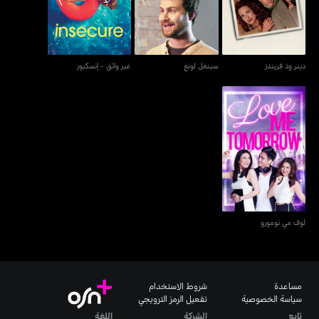
دينر وذ فريندز
سينغل لونغ
غير واثق - إنسكيور
لوف مي تومورو
لوف مي تومورو
مساعدة
شروط الاستخدام
سياسة الخصوصية
تفعيل الرمز الترويجي
تابع
الشركة
اللغة