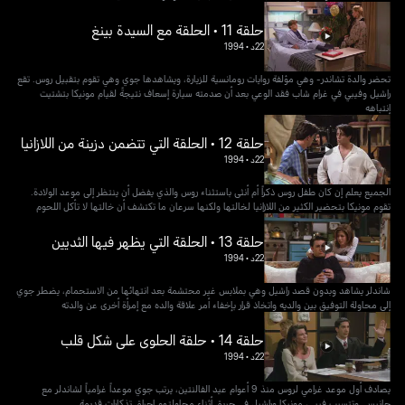
حلقة 11 • الحلقة مع السيدة بينغ
22د
•
1994
تحضر والدة تشاندر- وهي مؤلفة روايات رومانسية للزيارة، ويشاهدها جوي وهي تقوم بتقبيل روس. تقع
راشيل وفيبي في غرام شاب فقد الوعي بعد أن صدمته سيارة إسعاف نتيجةً لقيام مونيكا بتشتيت
إنتباهه
حلقة 12 • الحلقة التي تتضمن دزينة من اللازانيا
22د
•
1994
الجميع يعلم إن كان طفل روس ذكراً أم أنثى باستثناء روس والذي يفضل أن ينتظر إلى موعد الولادة.
تقوم مونيكا بتحضير الكثير من اللازانيا لخالتها ولكنها سرعان ما تكتشف أن خالتها لا تأكل اللحوم
حلقة 13 • الحلقة التي يظهر فيها الثديين
22د
•
1994
شاندلر يشاهد وبدون قصد راشيل وهي بملابس غير محتشمة بعد انتهائها من الاستحمام، يضطر جوي
إلى محاولة التوفيق بين والديه واتخاذ قرار بإخفاء أمر علاقة والده مع إمرأة أخرى عن والدته
حلقة 14 • حلقة الحلوى على شكل قلب
22د
•
1994
يصادف أول موعد غرامي لروس منذ 9 أعوام عيد الفالنتين، يرتب جوي موعداً غرامياً لشاندلر مع
جانيس. وتتسبب فيبي، مونيكا وراشيل في حريق أثناء محاولتهم إحراق تذكارات قديمة.