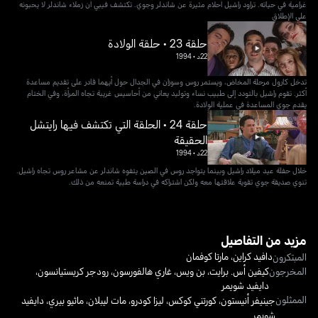
غرامية في حياته. تراود راشيل أحلام مثيرة عن شاندلر وجوي. تكتشف فيبي أن زملاء شاندلر لا يحبونه
على الإطلاق
حلقة 23 • حلقة الولادة
22د
•
1994
تدخل كارول مرحلة المخاض، ويستمر روس وسوزان في الجدال حول أيهما قادر على تقديم مساعدة
أكثر. تقوم راشيل بالتودد إلى طبيب نساء وتوليد يعاني من أحاسيس غريبة تجاه المرأة، وفي الختام
يقدم جوي المساعدة في عملية الولادة.
حلقة 24 • الحلقة التي تكتشف فيها رايتشل
الحقيقة
22د
•
1994
خلال حفلة عيد ميلاد راشيل وبينما يتواجد روس في الصين يتفوه شاندلر عن مشاعر روس تجاه راشيل.
تنوي صديقة جوي تقوية علاقتها معه ولكن اشتراكه في دراسة طبية تمنعه من ذلك.
مزيد من التفاصيل
دافيد كراين
،
مارتا كوفمان
المبتكرون
المخرجون
كيفين أس. برايت
،
بن ويس
،
غاري هالفورسون
،
رودجر كريستيانسون
،
دايفيد شويمر
الممثلون
جينيفر أنيستون
،
كورتني كوكس
،
ليزا كودرو
،
مات ليبلان
،
ماثيو بيري
،
دايفيد
شويمر