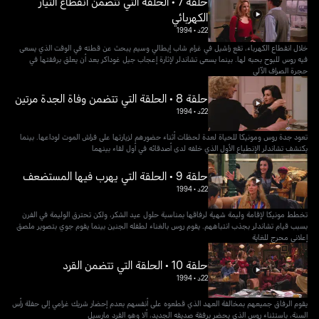
حلقة 7 • الحلقة التي تتضمن انقطاع التيار
الكهربائي
22د
•
1994
خلال انقطاع الكهرباء، تقع راشيل في غرام شاب إيطالي وسيم يبحث عن قطته في الوقت الذي يسعى
فيه روس للبوح بحبه لها. بينما يسعى تشاندلر لإثارة إعجاب جيل غوداكر بعد أن يعلق برفقتها في
حجرة الصراف الآلي
حلقة 8 • الحلقة التي تتضمن وفاة الجدة مرتين
22د
•
1994
تعود جدة روس ومونيكا للحياة لعدة لحظات أثناء حضورهم لزيارتها على فراش الموت لوداعها. بينما
يكتشف تشاندلر الإنطباع الأول الذي خلفه لدى أصدقائه في أول لقاء بينهما
حلقة 9 • الحلقة التي يهرب فيها المستضعف
22د
•
1994
تخطط مونيكا لإقامة وليمة شهية لرفاقها بمناسبة حلول عيد الشكر، ولكن تحترق الوليمة في الفرن
بسبب قيام تشاندلر بجذب انتباههم. يقوم روس بالغناء لطفله الجنين بينما يقوم جوي بتصوير ملصق
إعلاني محرج للغاية
حلقة 10 • الحلقة التي تتضمن القرد
22د
•
1994
يقوم الرفاق جميعهم بمخالفة العهد الذي قطعوه على أنفسهم بعدم إحضار شريك غرامي إلى حفلة رأس
السنة، باستثناء روس الذي يحضر برفقة صديقه الجديد، ألا وهو القرد مارسيل