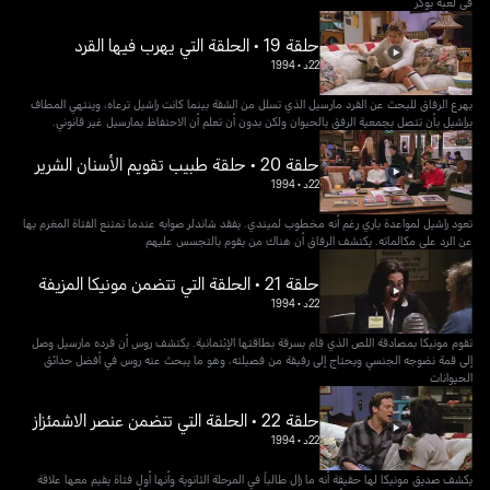
في لعبة بوكر
حلقة 19 • الحلقة التي يهرب فيها القرد
22د
•
1994
يهرع الرفاق للبحث عن القرد مارسيل الذي تسلل من الشقة بينما كانت راشيل ترعاه، وينتهي المطاف
براشيل بأن تتصل بجمعية الرفق بالحيوان ولكن بدون أن تعلم أن الاحتفاظ بمارسيل غير قانوني.
حلقة 20 • حلقة طبيب تقويم الأسنان الشرير
22د
•
1994
تعود راشيل لمواعدة باري رغم أنه مخطوب لميندي. يفقد شاندلر صوابه عندما تمتنع الفتاة المغرم بها
عن الرد على مكالماته. يكتشف الرفاق أن هناك من يقوم بالتجسس عليهم
حلقة 21 • الحلقة التي تتضمن مونيكا المزيفة
22د
•
1994
تقوم مونيكا بمصادقة اللص الذي قام بسرقة بطاقتها الإئتمانية. يكتشف روس أن قرده مارسيل وصل
إلى قمة نضوجه الجنسي ويحتاج إلى رفيقة من فصيلته، وهو ما يبحث عنه روس في أفضل حدائق
الحيوانات
حلقة 22 • الحلقة التي تتضمن عنصر الاشمئزاز
22د
•
1994
يكشف صديق مونيكا لها حقيقة أنه ما زال طالباً في المرحلة الثانوية وأنها أول فتاة يقيم معها علاقة