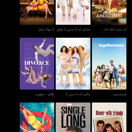
أند جست لايك ذات...
سيكس أند ذا سيتي ذا موفي
2 بروك غيرلز
توغيذرنيس
سكس آند ذا سيتي 2
طلاق - ديفورس
توغيذرنيس
سكس آند ذا سيتي 2
طلاق - ديفورس
دينر وذ فريندز
سينغل لونغ
غير واثق - إنسكيور