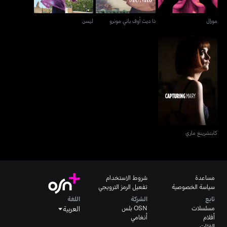
مورال
ذا ديث أوف باني مونرو
ليسن
كابتشرينغ ماري
كابتشرينغ ماري
مساعدة
شروط الاستخدام
سياسة الخصوصية
تفعيل الرمز الترويجي
تابع
الشركة
اللغة
مسلسلات
OSN بلس
العربية
أفلام
أنغامي
الفئات