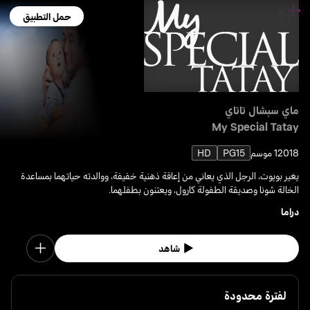
حمل التطبيق
ماي سبشال تاتاي
My Special Tatay
2018
1 موسم
PG15
HD
يغير بويوت، الرجل الذي يعاني من إعاقة ذهنية خفيفة، ووالدته حياتهما بمساعدة
الخالة شونا وصديقة الطفولة كارول، ويعتنون بطفلهما.
دراما
شاهد
لفترة محدودة