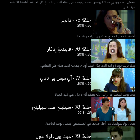
يعيش بويت وأوبري حياة الزوجين. يحصل بويت على مفاجأة من والده إدغار. تخطط أوليفيا للانتقام
مرة أخرى.
حلقة 75 • دانجر
26د
•
2018
أوليفيا تجعل الجميع يعتقدون أن إدغار قد مات.
حلقة 76 • فايندنغ إدغار
28د
•
2018
يتأثر بويت بوفاة والده المفاجئة. تقف أوبري بجانبه لمساعدته على التعافي.
حلقة 77 • آي ميس يو، تاتاي
28د
•
2018
يريد بويت البحث عن والده لأنه يعتقد أنه لا يزال على قيد الحياة.
حلقة 78 • سيبلينج ضد. سيبلينج
27د
•
2018
تقاتل لولا سوليداد من أجل حياتها في المستشفى. يتسلل بويت لزيارتها.
حلقة 79 • غيت ويل، لولا سول