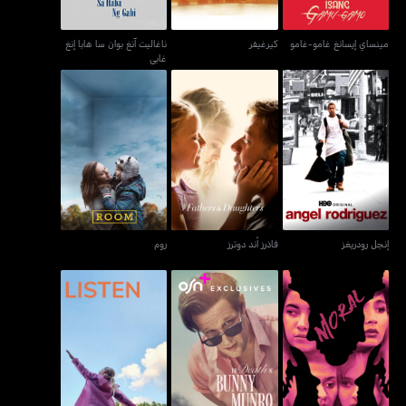
مينساي إيسانغ غامو-غامو
كيرغيفر
ناغاليت آنغ بوان سا هابا إنغ
غابي
إنجل رودريغز
فاذرز أند دوترز
روم
إنجل رودريغز
فاذرز أند دوترز
روم
مورال
ذا ديث أوف باني مونرو
ليسن