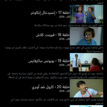
الطفل.
حلقة 17 • إنسيدنتال إنكاونتر
29د
•
2018
تُطرد كارول من منزلها عندما تحاول منع شيلا من بيع ممتلكات والدها.
حلقة 18 • فيرست كلاش
28د
•
2018
تلتقي أوليفيا بإيسي في حفل تخرج بويوت، وتندلع مشاجرة بينهما. في المنزل، تطلب أوبري من بويوت
أن يمنحها تدليكًا.
حلقة 19 • بويوتس ساكرفايس
28د
•
2018
يكتشف بويت أن أوبري قد سرق جرة الماسون الخاصة به، وهي هدية من كارول بمناسبة تخرجه. في
مدرسة الطيران، تأمر أوليفيا الحارس بطرد بويت وكارول. ومن المتوقع أن يهبط إدغار في أي لحظة.
حلقة 20 • كارول ضد أوبري
29د
•
2018
أوليفيا تقسم بأنها ستفعل أي شيء لمنع بويت من الاقتراب من عائلتها. تستمر تحديات بويت في
المطعم.