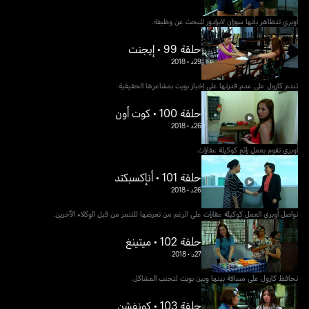
أوبري تتظاهر بأنها سوزان لابرادور للبحث عن وظيفة.
حلقة 99 • إيجنت
29د
•
2018
تندم كارول على عدم قدرتها على إخبار بويت بمشاعرها الحقيقية.
حلقة 100 • كوت أون
26د
•
2018
أوبري تقوم بعمل رائع كوكيلة عقارات.
حلقة 101 • أنإكسبكتد
26د
•
2018
تواصل أوبري العمل كوكيلة عقارات على الرغم من تعرضها للتنمر من قبل الوكلاء الآخرين.
حلقة 102 • ميتينغ
27د
•
2018
تحافظ كارول على مسافة بينها وبين بويت لتجنب المشاكل.
حلقة 103 • كونفشن