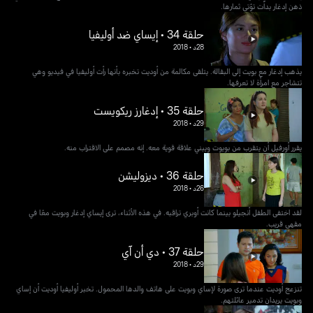
ذهن إدغار بدأت تؤتي ثمارها.
حلقة 34 • إيساي ضد أوليفيا
28د
•
2018
يذهب إدغار مع بويت إلى البقالة. يتلقى مكالمة من أوديت تخبره بأنها رأت أوليفيا في فيديو وهي
تتشاجر مع امرأة لا تعرفها.
حلقة 35 • إدغارز ريكويست
29د
•
2018
يقرر أورفيل أن يتقرب من بويوت ويبني علاقة قوية معه. إنه مصمم على الاقتراب منه.
حلقة 36 • ديزوليشن
26د
•
2018
لقد اختفى الطفل أنجيلو بينما كانت أوبري تراقبه. في هذه الأثناء، ترى إيساي إدغار وبويت معًا في
مقهى قريب.
حلقة 37 • دي أن آي
29د
•
2018
تنزعج أوديت عندما ترى صورة لإساي وبويت على هاتف والدها المحمول. تخبر أوليفيا أوديت أن إساي
وبويت يريدان تدمير عائلتهم.