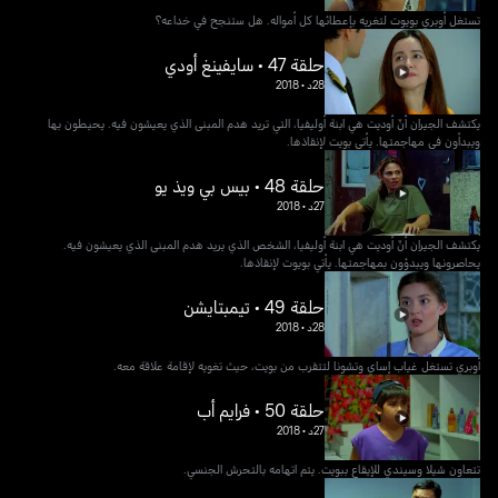
تستغل أوبري بويوت لتغريه بإعطائها كل أمواله. هل ستنجح في خداعه؟
حلقة 47 • سايفينغ أودي
28د
•
2018
يكتشف الجيران أنّ أوديت هي ابنة أوليفيا، التي تريد هدم المبنى الذي يعيشون فيه. يحيطون بها
ويبدأون في مهاجمتها. يأتي بويت لإنقاذها.
حلقة 48 • بيس بي ويذ يو
27د
•
2018
يكتشف الجيران أنّ أوديت هي ابنة أوليفيا، الشخص الذي يريد هدم المبنى الذي يعيشون فيه.
يحاصرونها ويبدؤون بمهاجمتها. يأتي بويوت لإنقاذها.
حلقة 49 • تيمبتايشن
28د
•
2018
أوبري تستغل غياب إساي وتشونا لتتقرب من بويت، حيث تغويه لإقامة علاقة معه.
حلقة 50 • فرايم أب
27د
•
2018
تتعاون شيلا وسيندي للإيقاع ببويت. يتم اتهامه بالتحرش الجنسي.