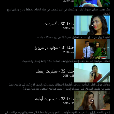
27د
•
2018
يفكر بويت، إيساي، تشونا، كارول وديكديك في اسم للطفل. في هذه الأثناء، تخطط أوبري ودفين لبيع
الطفل.
حلقة 30 • أكسيدنت
29د
•
2018
تُطرد كارول من منزلها عندما تحاول منع شيلا من بيع ممتلكات والدها.
حلقة 31 • سوليدادز سربرايز
27د
•
2018
تستغل سوليداد الفرصة لتخبر إدغار أنها وأوليفيا تعرفان مكان إقامة إيساي وابنه بويت.
حلقة 32 • سيكريت ريفيلد
28د
•
2018
يحاول جويل، القاتل المأجور من قبل أوليفيا، اختطاف بويت. ولكن إدغار، الذي كان في طريقه، ينقذ
بويت عن طريق الصدفة. فهل سيدرك إدغار أن بويت هو ابنه المفقود منذ زمن طويل؟
حلقة 33 • ديسبريت أوليفيا
28د
•
2018
إدغار يشك في إيزاي بناءً على ما اقترحته أوليفيا. تشعر أوليفيا بالسعادة لأن خطتها لزرع بذور الشك في