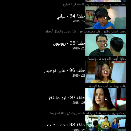
يحتفل بويت وبيبي أنجيلو بليلة رأس السنة في الشوارع.
حلقة 94 • غيلتي
27د
•
2018
يحصل إيساي وكارول على معلومات حول مكان بويت والطفل أنجيلو.
حلقة 95 • ريونيون
26د
•
2018
تحاول أوبري الهروب من والدتها.
حلقة 96 • هابي توجيذر
29د
•
2018
يقاتل بويت من أجل حبه لأوبري.
حلقة 97 • ترو فيلينغز
28د
•
2018
تبحث أوبري عن وظيفة شرعية لمساعدة بويت في إعالة أسرتهما.
حلقة 98 • جوب هنت
28د
•
2018