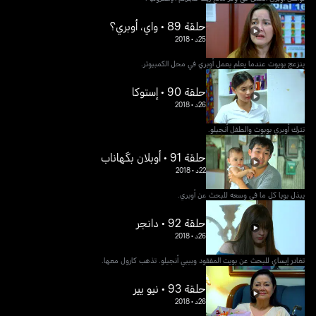
حلقة 89 • واي، أوبري؟
25د
•
2018
ينزعج بويوت عندما يعلم بعمل أوبري في محل الكمبيوتر.
حلقة 90 • إستوكا
26د
•
2018
تترك أوبري بويوت والطفل أنجيلو.
حلقة 91 • أوبلان بگهاناب
22د
•
2018
يبذل بويا كل ما في وسعه للبحث عن أوبري.
حلقة 92 • دانجر
26د
•
2018
تغادر إيساي للبحث عن بويت المفقود وبيبي أنجيلو. تذهب كارول معها.
حلقة 93 • نيو يير
26د
•
2018