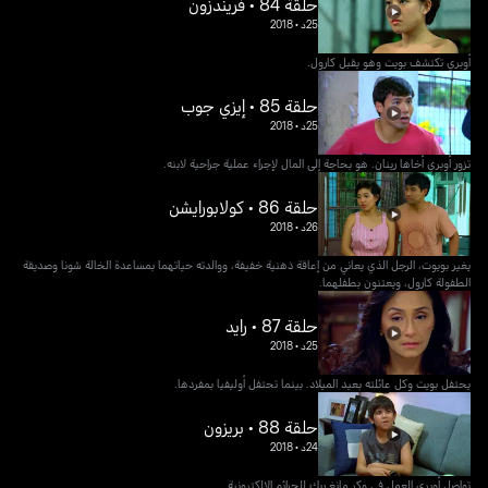
حلقة 84 • فريندزون
25د
•
2018
أوبري تكتشف بويت وهو يقبل كارول.
حلقة 85 • إيزي جوب
25د
•
2018
تزور أوبري أخاها رينان. هو بحاجة إلى المال لإجراء عملية جراحية لابنه.
حلقة 86 • كولابورايشن
26د
•
2018
يغير بويوت، الرجل الذي يعاني من إعاقة ذهنية خفيفة، ووالدته حياتهما بمساعدة الخالة شونا وصديقة
الطفولة كارول، ويعتنون بطفلهما.
حلقة 87 • رايد
25د
•
2018
يحتفل بويت وكل عائلته بعيد الميلاد. بينما تحتفل أوليفيا بمفردها.
حلقة 88 • بريزون
24د
•
2018
تواصل أوبري العمل في وكر مانغ ريك للجرائم الإلكترونية.