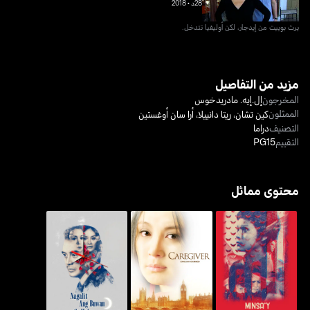
28د
•
2018
يرث بوييت من إيدجار، لكن أوليفيا تتدخل.
مزيد من التفاصيل
المخرجون
إل.إيه. مادريدخوس
الممثلون
كين تشان
،
ريتا دانييلا
،
أرا سان أوغستين
التصنيف
دراما
التقييم
PG15
محتوى مماثل
ناغاليت آنغ بوان سا هابا إنغ
مينساي إيسانغ غامو-غامو
كيرغيفر
غابي