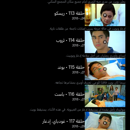
يعلن بويت عن مدى حبه لأوبري أمام جميع سكان المجمع السكني.
حلقة 113 • ريسكو
24د
•
2018
إدغار وبويت في حالة حرجة بسبب إصابات ناجمة عن طلقات نارية.
حلقة 114 • ثروب
27د
•
2018
إيساي وأوبري يصليان من أجل سلامة إدغار وبوييت.
حلقة 115 • بوند
27د
•
2018
بينما كان بويت فاقدًا للوعي، تعترف أوبري بمشاعرها تجاهه.
حلقة 116 • باست
27د
•
2018
سوليداد تأمل بشدة أن يستيقظ إدغار من الغيبوبة. في هذه الأثناء، يستيقظ بويت.
حلقة 117 • غودباي، إدغار
29د
•
2018