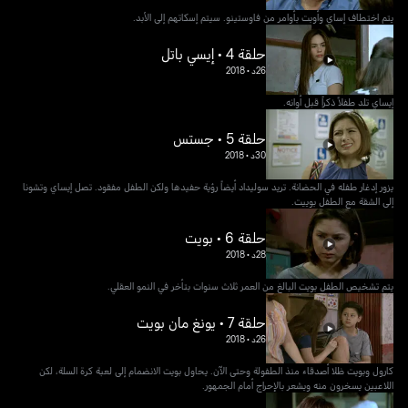
يتم اختطاف إساي وأوبت بأوامر من فاوستينو. سيتم إسكاتهم إلى الأبد.
حلقة 4 • إيسي باتل
26د
•
2018
إيساي تلد طفلاً ذكراً قبل أوانه.
حلقة 5 • جستس
30د
•
2018
يزور إدغار طفله في الحضانة. تريد سوليداد أيضاً رؤية حفيدها ولكن الطفل مفقود. تصل إيساي وتشونا
إلى الشقة مع الطفل بوييت.
حلقة 6 • بويت
28د
•
2018
يتم تشخيص الطفل بويت البالغ من العمر ثلاث سنوات بتأخر في النمو العقلي.
حلقة 7 • يونغ مان بويت
26د
•
2018
كارول وبويت ظلا أصدقاء منذ الطفولة وحتى الآن. يحاول بويت الانضمام إلى لعبة كرة السلة، لكن
اللاعبين يسخرون منه ويشعر بالإحراج أمام الجمهور.