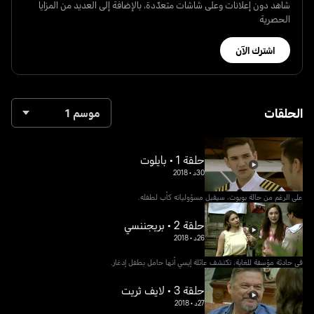
شاهد دون إعلانات وعلى شاشات متعدّدة، بالإضافة إلى العديد من المزايا
الحصرية
اشترك الآن
الحلقات
موسم 1
حلقة 1 • بايلوت
30د
•
2018
على الرغم من حالة بويوت، سيقبل مسؤولياته كأب لطفله.
حلقة 2 • بريجننسي
26د
•
2018
في حادثة مؤسفة للغاية، تكتشف عائلة إيسي أنها حامل بطفل إدغار.
حلقة 3 • لايف ثريت
27د
•
2018