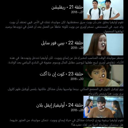
حلقة 21 • ريفليشن
27د
•
2018
تقوم أوليفيا بخلق عذر بأن بويت سرق محفظتها، لكن سوليداد تشك في الأمر. فهي تعتقد أن بويت
ولد جيد. في المستشفى، تسخر أوبري من بويت لكونه عاطلاً عن العمل بعد أن فشل في تزويدها برصيد
لهاتفها المحمول.
حلقة 22 • بيبي فور سايل
29د
•
2018
تنتظر سوليداد الوقت المناسب لتخبر إدغار عن إساي وبويت، لكن أوليفيا تتدخل وتهددها. في هذه
الأثناء، تتفاوض أوبري لبيع طفلها لزوجين مقابل المال ورسوم عضوية في النادي الرياضي بعد الولادة.
حلقة 23 • كوت إن ذا آكت
30د
•
2018
يزور أورفيل كارول في المجمع السكني. بينما يواسيها بشأن مشاكل عائلتها، يلمس أورفيل ظهر كارول.
يرى بويت هذا ويشعر بالانزعاج.
حلقة 24 • أوليفياز إيفل بلان
28د
•
2018
تقوم أوليفيا برشوة رودي لإحداث مشاكل في حياة إيساي وبويت. تتمكن سوليداد من العثور عليهما.
هل ستتمكن سوليداد أخيرًا من لقاء حفيدها؟