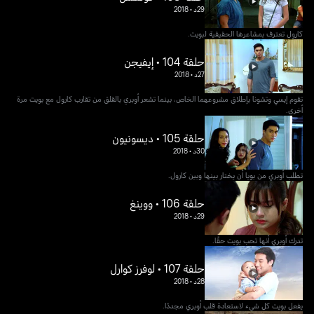
29د
•
2018
كارول تعترف بمشاعرها الحقيقية لبويت.
حلقة 104 • إيفيجن
27د
•
2018
تقوم إيسي وتشونا بإطلاق مشروعهما الخاص، بينما تشعر أوبري بالقلق من تقارب كارول مع بويت مرة
أخرى.
حلقة 105 • ديسونيون
30د
•
2018
تطلب أوبري من بويا أن يختار بينها وبين كارول.
حلقة 106 • ووينغ
29د
•
2018
تدرك أوبري أنها تحب بويت حقًا.
حلقة 107 • لوفرز كوارل
28د
•
2018
يفعل بويت كل شيء لاستعادة قلب أوبري مجددًا.