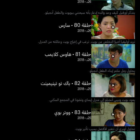
26د
•
2018
يتذكر أورفيل كيف وعد والده إدغار بأنه سيعتني ببويوت والطفل أنجيلو.
حلقة 80 • سارس
26د
•
2018
تريد أوليفيا أخيرًا التخلص من بويت. ترغب في إخراج بويت وعائلته من المنزل.
حلقة 81 • هاوس كلايمب
26د
•
2018
يحاول رجل ملثم إيذاء الطفل أنجيلو.
حلقة 82 • باك تو تينيمينت
25د
•
2018
يعود بويت وبيبي أنجيلو إلى منزل إيساي وتشونا في المجمع السكني.
حلقة 83 • ووتر بوي
25د
•
2018
تحاول أوبري أن تتغير للأفضل بسبب تأثير بويت.