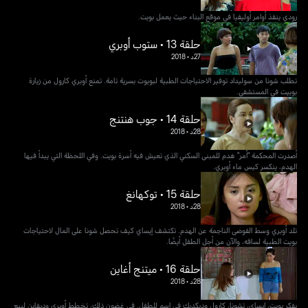
رودي ينفذ أوامر أوليفيا في موقع البناء حيث يعمل بويت.
حلقة 13 • ستوب أوبري
27د
•
2018
تطلب شونا من سوليداد توفير الاحتياجات الطبية لبويوت بسرية تامة. تمنع أوبري كارول من زيارة
بوييت في المستشفى.
حلقة 14 • جوب هنتنج
28د
•
2018
أصدرت المحكمة "أمر" هدم للمبنى السكني الذي تعيش فيه أسرة بويت. وفي اللحظة التي يبدأ فيها
الهدم، ينكسر كيس ماء أوبري.
حلقة 15 • توكهانغ
28د
•
2018
تلد أوبري وسط الفوضى الناجمة عن الهدم. تكتشف إيساي كيف تحصل شونا على المال لاحتياجات
بويت الطبية لساقه، والآن من أجل الطفل أيضًا.
حلقة 16 • ميتنج أغاين
28د
•
2018
يفكر بويت، إيساي، تشونا، كارول وديكديك في اسم للطفل. في غضون ذلك، تخطط أوبري وديفاين لبيع