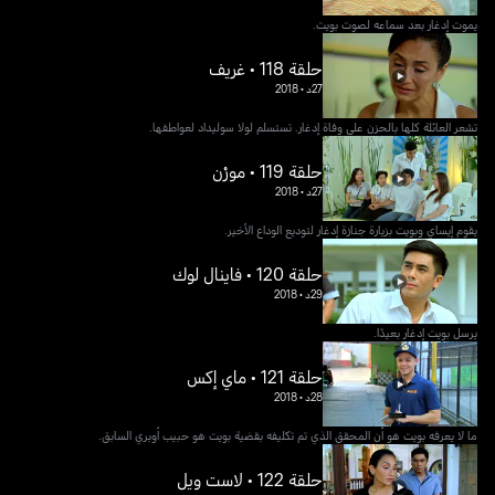
يموت إدغار بعد سماعه لصوت بويت.
حلقة 118 • غريف
27د
•
2018
تشعر العائلة كلها بالحزن على وفاة إدغار. تستسلم لولا سوليداد لعواطفها.
حلقة 119 • مورْن
27د
•
2018
يقوم إيساي وبويت بزيارة جنازة إدغار لتوديع الوداع الأخير.
حلقة 120 • فاينال لوك
29د
•
2018
يرسل بويت إدغار بعيدًا.
حلقة 121 • ماي إكس
28د
•
2018
ما لا يعرفه بويت هو أن المحقق الذي تم تكليفه بقضية بويت هو حبيب أوبري السابق.
حلقة 122 • لاست ويل