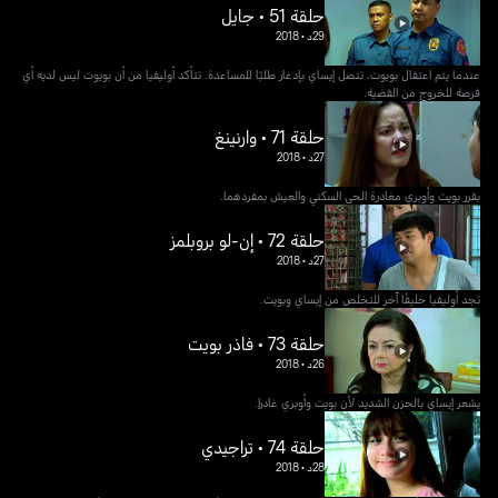
حلقة 51 • جايل
29د
•
2018
عندما يتم اعتقال بويوت، تتصل إيساي بإدغار طلبًا للمساعدة. تتأكد أوليفيا من أن بويوت ليس لديه أي
فرصة للخروج من القضية.
حلقة 71 • وارنينغ
27د
•
2018
يقرر بويت وأوبري مغادرة الحي السكني والعيش بمفردهما.
حلقة 72 • إن-لو بروبلمز
27د
•
2018
تجد أوليفيا حليفًا آخر للتخلص من إيساي وبويت.
حلقة 73 • فاذر بويت
26د
•
2018
يشعر إيساي بالحزن الشديد لأن بويت وأوبري غادرا.
حلقة 74 • تراجيدي
28د
•
2018