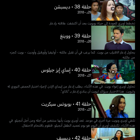
حلقة 38 • ديسبشن
29د
•
2018
تخطط أوبري للعودة إلى حياة بويويت بعد أن اكتشفت علاقته بإدغار.
حلقة 39 • ووينغ
28د
•
2018
يحاول إدغار الاقتراب من بويت. كما يرغب في أن تقبل عائلته - أوليفيا وأورفيل وأوديت - بويت كجزء
من عائلته.
حلقة 40 • إساي إيز جيلوس
27د
•
2018
تحاول أوبري إغواء بويت. في هذه الأثناء، يطلب إدغار من إيساي الإذن لإجراء اختبار الحمض النووي له
ولبويت. هذا الاختبار سيؤكد لبويت أن ينادي إدغار بـ "تاتاي".
حلقة 41 • بويوتس سيكريت
27د
•
2018
تلتقي أوبري وبويت مرة أخرى في موعد. تعد أوبري بويت بأنها ستتغير من أجله ومن أجل أنجيلو. في
هذه الأثناء، تكتشف أوبري أن اليوم هو يوم تعميد الطفل أنجيلو. فتقوم باقتحام الاحتفال.
حلقة 42 • ديسيف