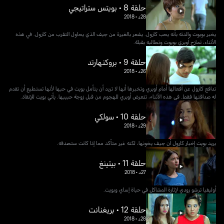
حلقة 8 • بويتس ستراتيجي
28د
•
2018
يخبر بويوت والدته بأنه يحب كارول. يشعر بالغيرة من جيف الذي يحاول التقرب من كارول. في هذه
الأثناء، تمازح أوبري بويوت وتطالبه بقبلة.
حلقة 9 • بروكنهارتد
26د
•
2018
تدافع كارول عن أفعالها أمام أوبري وتخبرها أنها لا تريد أن يتأمل بويت في حبها لأنها تستطيع أن تقدم
له صداقتها فقط. في هذه الأثناء، تتعرض أوبري للهجوم من قبل زوجة حبيبها. يأتي بويت للإنقاذ.
حلقة 10 • سولكي
29د
•
2018
يريد بويت إخبار كارول أن جيف يخونها، لكنه غير متأكد مما إذا كانت ستصدقه.
حلقة 11 • بيتينغ
27د
•
2018
أوليفيا ترشو رودي لإثارة المشاكل في حياة إساي وبويت.
حلقة 12 • بريغنانت
28د
•
2018