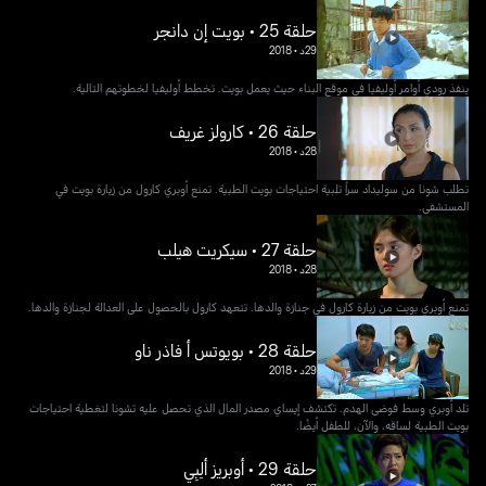
حلقة 25 • بويت إن دانجر
29د
•
2018
ينفذ رودي أوامر أوليفيا في موقع البناء حيث يعمل بويت. تخطط أوليفيا لخطوتهم التالية.
حلقة 26 • كارولز غريف
28د
•
2018
تطلب شونا من سوليداد سراً تلبية احتياجات بويت الطبية. تمنع أوبري كارول من زيارة بويت في
المستشفى.
حلقة 27 • سيكريت هيلب
28د
•
2018
تمنع أوبري بويت من زيارة كارول في جنازة والدها. تتعهد كارول بالحصول على العدالة لجنازة والدها.
حلقة 28 • بويوتس أ فاذر ناو
29د
•
2018
تلد أوبري وسط فوضى الهدم. تكتشف إيساي مصدر المال الذي تحصل عليه تشونا لتغطية احتياجات
بويت الطبية لساقه، والآن، للطفل أيضًا.
حلقة 29 • أوبريز ألِبِي