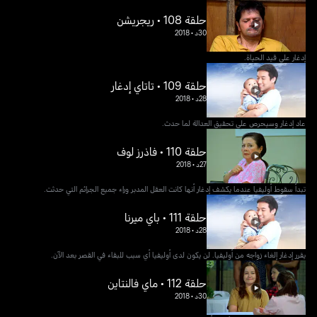
حلقة 108 • ريجريشن
30د
•
2018
إدغار على قيد الحياة.
حلقة 109 • تاتاي إدغار
28د
•
2018
عاد إدغار وسيحرص على تحقيق العدالة لما حدث.
حلقة 110 • فاذرز لوف
27د
•
2018
تبدأ سقوط أوليفيا عندما يكشف إدغار أنها كانت العقل المدبر وراء جميع الجرائم التي حدثت.
حلقة 111 • باي ميرنا
28د
•
2018
يقرر إدغار إلغاء زواجه من أوليفيا. لن يكون لدى أوليفيا أي سبب للبقاء في القصر بعد الآن.
حلقة 112 • ماي فالنتاين
30د
•
2018