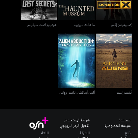
إكسبيديشن إكس
ذا هانتد ميوزيوم
هودينيز لاست سيكرتس
أنشنت إليينز
أليين أبداكشن: ترافس وولتن
أنشنت إليينز
أليين أبداكشن: ترافس وولتن
مساعدة
شروط الاستخدام
سياسة الخصوصية
تفعيل الرمز الترويجي
تابع
الشركة
اللغة