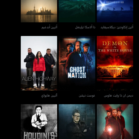
ألين إنكاونترز: ديكلاسيفايد
ذا ألاسكا تراينغل
أليين أندغيم
ديمن ان ذا وايت هاوس
غوست نيشن
آليين هايواي
ديمن ان ذا وايت هاوس
غوست نيشن
آليين هايواي
إكسبيديشن إكس
ذا هانتد ميوزيوم
هودينيز لاست سيكرتس