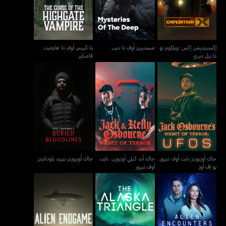
إكسبيديشن إكس: ويلكوم تو
ميستيريز أوف ذا ديب
ذا كيرس أوف ذا هايغيت
ذا ريل ديري
فامباير
جاك أوزبورنز نايت أوف
جاك أند كيلي أوزبورن: نايت
جاك أوزبورنز بيريد بلودلاينز
تيرور: يو إف أوز
أوف تيرور
جاك أوزبورنز نايت أوف تيرور:
جاك أند كيلي أوزبورن: نايت
جاك أوزبورنز بيريد بلودلاينز
يو إف أوز
أوف تيرور
ألين إنكاونترز: ديكلاسيفايد
ذا ألاسكا تراينغل
أليين أندغيم