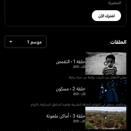
الحصرية
اشترك الآن
الحلقات
موسم 1
حلقة 1 • التقمص
22د
•
2021
يعاني الأطفال من ذكريات مؤلمة من حياة سابقة.
حلقة 2 • مسكون
22د
•
2021
يستكشف محقق في الظواهر الخارقة للطبيعة ظاهرة المناطق المسكونة بالأرواح.
حلقة 3 • أماكن ملعونة
22د
•
2021