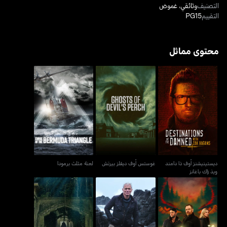
التصنيف
وثائقي
،
غموض
التقييم
PG15
محتوى مماثل
ديستينيشنز أوف ذا دامند
غوستس أوف ديفلز بيرتش
لعنة مثلث برمودا
ويذ زاك باغانز
ديستينيشنز أوف ذا دامند
غوستس أوف ديفلز بيرتش
لعنة مثلث برمودا
ويذ زاك باغانز
إكسبيديشن إكس: ويلكوم تو
ذا كيرس أوف ذا هايغيت
ميستيريز أوف ذا ديب
ذا ريل ديري
فامباير