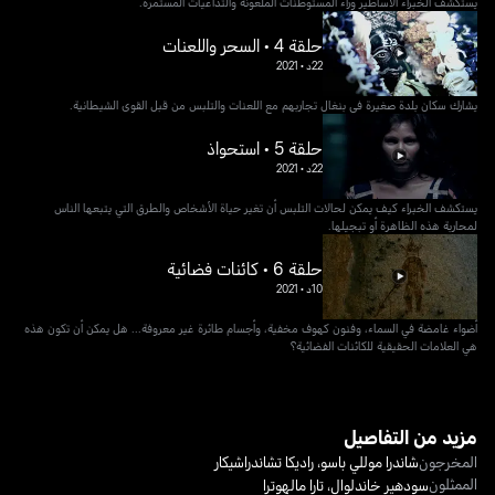
يستكشف الخبراء الأساطير وراء المستوطنات الملعونة والتداعيات المستمرة.
حلقة 4 • السحر واللعنات
22د
•
2021
يشارك سكان بلدة صغيرة في بنغال تجاربهم مع اللعنات والتلبس من قبل القوى الشيطانية.
حلقة 5 • استحواذ
22د
•
2021
يستكشف الخبراء كيف يمكن لحالات التلبس أن تغير حياة الأشخاص والطرق التي يتبعها الناس
لمحاربة هذه الظاهرة أو تبجيلها.
حلقة 6 • كائنات فضائية
10د
•
2021
أضواء غامضة في السماء، وفنون كهوف مخفية، وأجسام طائرة غير معروفة... هل يمكن أن تكون هذه
هي العلامات الحقيقية للكائنات الفضائية؟
مزيد من التفاصيل
المخرجون
شاندرا موللي باسو
،
راديكا تشاندراشيكار
الممثلون
سودهير خاندلوال
،
تارا مالهوترا