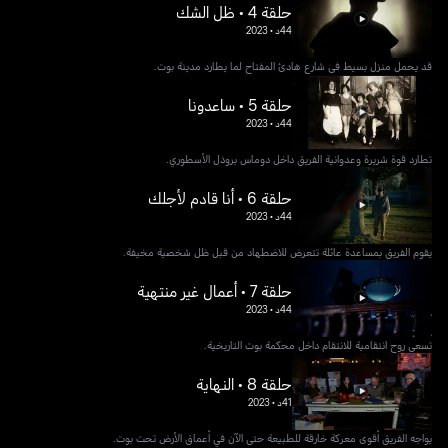
حلقة 4 • ظل الشك
44د
•
2023
قد يحمل منزل بسيط في شارع هادئ المفتاح لما يطارد مدينة بوت.
حلقة 5 • ساعدونا
44د
•
2023
تطارد قوة شريرة وعدوانية الفريق داخل دوماس بروذل الأسطوري.
حلقة 6 • أنا قادم لأجلك
44د
•
2023
يقوم الفريق بمساعدة عائلة تتعرض للاضطهاد من قبل ظل شخصية مخيفة.
حلقة 7 • أعمال غير منتهية
44د
•
2023
تسعى روح انتقامية للانتقام داخل محكمة بوت التاريخية.
حلقة 8 • النهاية
41د
•
2023
يواجه الفريق أقوى معركة خارقة للطبيعة حتى الآن في أعماق الأرض تحت بوت.