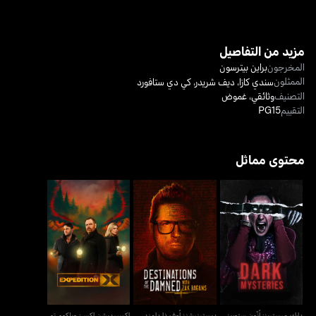
مزيد من التفاصيل
المخرجون
براين بيترسون
الممثلون
سندي كازا
،
ديف شريدر
،
كي دي ستافورد
التصنيف
وثائقي
،
غموض
التقييم
PG15
محتوى مماثل
ديستينيشنز أوف ذا دامند
إكسبيديشن إكس: ويلكوم تو
دارك ميستريز: أنّون ستوريز
ويذ زاك باغانز
ذا ريل ديري
دارك ميستريز: أنّون ستوريز
ديستينيشنز أوف ذا دامند
إكسبيديشن إكس: ويلكوم تو