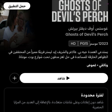
حمل التطبيق
غوستس أوف ديفلز بيرتش
Ghosts of Devil's Perch
2023
1 موسم
PG15
HD
يستدعي العمدة جيه.بي. غالاغر والشريف إيد ليستر فريقًا مميزاً من المحققين في
الظواهر الخارقة للمساعدة في حل لغز مدفون تحت شوارع بوت، مونتانا.
وثائقي
•
غموض
شاهد
لفترة محدودة
شاهد دون إعلانات وعلى شاشات متعدّدة، بالإضافة إلى العديد من المزايا
الحصرية