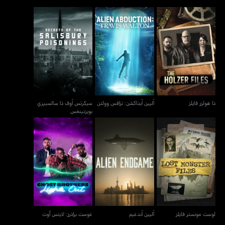
سيكرتس أوف ذا سالسبيري
ذا هولزر فايلز
أليين أبداكشن: ترافس وولتن
بويزنينغس
ذا هولزر فايلز
أليين أبداكشن: ترافس وولتن
سيكرتس أوف ذا سالسبيري
بويزنينغس
لوست مونستر فايلز
أليين أندغيم
غوست براذرز: لايتس آوت
لوست مونستر فايلز
أليين أندغيم
غوست براذرز: لايتس آوت