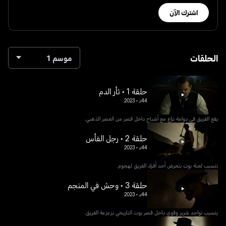
اشترك الآن
الحلقات
موسم 1
حلقة 1 • ثأر الدم
44د
•
2023
يقع الفريق في دوامة نزاع مع أشباح داخل قصر من العصر الذهبي.
حلقة 2 • رجل الفأس
44د
•
2023
تتسبب لعنة بوت بتعرض أحد أفراد الفريق لهجوم.
حلقة 3 • وحش في المنجم
44د
•
2023
يتسبب تواجد شرير وقوي داخل قصر بوت التاريخي بزعزعة الفريق.