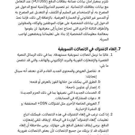
نلتزم بمعيار أمان بيانات صناعة بطاقات الدفع (PCI DSS) عند التعامل
مع بيانات بطاقتك الائتمانية. تم تصميم التدابيرالأمنية لمنع الدخول غير
المصرح به، أو الاستخدام غير السليم أو الكشف، أو التعديل غير المصرح به
أو التدمير غير القانوني أو الخسارة العرضية. بالإضافة إلى ذلك، فإننا نحدّ
الدخول إلى بياناتك الشخصية على هؤلاء الموظفين والوكلاء والمقاولين
والأطراف الثالثة الأخرى التي تحتاج تجارياً إلى معرفتها. لن يقوموا
بمعالجة معلوماتك الشخصية إلا بناءً على تعليماتنا ويخضعون لواجب
السرية.
7. إلغاء الاشتراك في الاتصالات التسويقية
غالبًا ما نرسل اتصالات تسويقية مستهدفة، بما في ذلك الرسائل النصية
القصيرة والإشعارات الفورية والبريد الإلكتروني والهاتف، والتي قد تتضمن
ما يلي:
تفاصيل العروض والمحتوى الجديد القادم الذي نعتقد أنه سينال
إعجابك؛
الطرق التي يمكنك من خلالها الفوز بالعرض أو فتحه؛
إصدار أي عناوين ناجحة؛
الخدمات الجديدة التي نضيفها بما في ذلك الحزم الجديدة؛
دعوات للمشاركة في المسابقات.
العروض الخاصة الأخرى مثل اشتراكات OSN+ المخفضة؛ و
النشرة الإخبارية.
إذا كنت ترغب في إلغاء الاشتراك في هذه الاتصالات، فيمكنك اتباع
تعليمات "إلغاء الاشتراك" الواردة في الرسالة. لإيقاف تلقي إشعارات
الدفع، يرجى إيقاف تشغيل الدفع على جهازك. يرجى ملاحظة أن إلغاء
الاشتراك قد لا يزيلك من جميع الاتصالات لأن بعض الاتصالات ضرورية