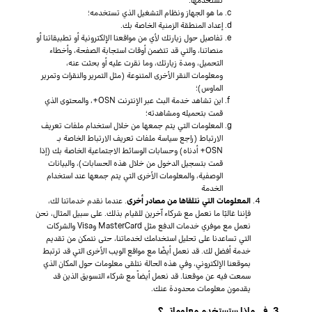
ما هو الجهاز ونظام التشغيل الذي تستخدمه؛
إعداد المنطقة الزمنية الخاصة بك.
تفاصيل حول زيارتك لأي من مواقعنا الإلكترونية أو تطبيقاتنا أو
منصاتنا، والتي قد تتضمن أوقات استجابة الصفحة، وأخطاء
التحميل، ومدة زيارتك، وما نقرت عليه أو بحثت عنه،
ومعلومات النقر الأخرى المتنوعة (مثل التمرير والنقرات وتمرير
الماوس)؛
اين تشاهد خدمة البث عبر الإنترنت OSN+، والمحتوى الذي
قمت بتحميله ومشاهدته؛
المعلومات التي يتم جمعها من خلال استخدام ملفات تعريف
الارتباط (راجع سياسة ملفات تعريف الارتباط الخاصة بـ
OSN+ أدناه) وحسابات الوسائط الاجتماعية الخاصة بك (إذا
قمت بتسجيل الدخول من خلال هذه الحسابات)، والبيانات
الوصفية، والمعلومات الأخرى التي يتم جمعها عند استخدام
الخدمة
المعلومات التي نتلقاها من مصادر أخرى
. عندما نقدم خدماتنا لك،
فإننا غالبًا ما نعمل مع شركاء آخرين للقيام بذلك. على سبيل المثال، نحن
نعمل مع موفري خدمات الدفع مثل MasterCard وVisa والشركات
التي تساعدنا على تحليل استخدامك لخدماتنا، حتى نتمكن من تقديم
خدمة أفضل لك. قد نعمل أيضًا مع مواقع الويب الأخرى التي قد ترتبط
بموقعنا الإلكتروني، وفي هذه الحالة نتلقى معلومات حول المكان الذي
سمعت فيه عن موقعنا. قد نعمل أيضاً مع شركاء التسويق الذين قد
يقدمون معلومات محدودة عنك.
3. في ماذا ستستخدم معلوماتي؟