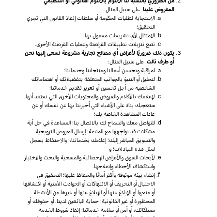
من الضروري بالنسبة لنا الالتزام بالالتزام القانوني أو التنظيمي
المفروض علينا
. على سبيل المثال:
الاستجابة لطلبات الحكومة أو سلطات إنفاذ القانون التي تجري
التحقيق؛
الامتثال لأي تشريعات معمول بها؛
تتبع تنزيلات تطبيقات القراصنة وعمليات القرصنة الأخرى.
يكون ذلك ضروريًا لأغراض أي مصالح تجارية مشروعة نسعى إليها نحن
أو طرف ثالث
. على سبيل المثال:
لمراقبة وتحسين أعمالنا ومنتجاتنا وخدماتنا؛
لتحليل أو التنبؤ بالجوانب المتعلقة بتفضيلاتك أو اهتماماتك
الشخصية من أجل تحسين أو تعزيز تقديم خدماتنا؛
لإعلامك بالأفلام والعروض والمحتويات الأخرى التي نعتقد أنها
ستعجبك بناءً على الأشياء التي أخبرتنا بها عن نفسك أو عن
عادات المشاهدة الخاصة بك؛
للتواصل معك والسماح لك بالاتصال بنا؛ المساعدة في حل أية
مشكلات قد تواجهها مع المنصة؛ إرسال العروض الترويجية
والتسويق المباشر إليك؛ إعلامك بخدماتنا،؛ والاحتفاظ بسجل
لمثل هذه التبادلات؛ و
لأبحاث السوق والأغراض الإحصائية والمسحية والبحث والاختبار
واستكشاف الأخطاء وإصلاحها.
إنشاء بيئة موثوقة وأكثر أمانًا والحفاظ عليها؛ التحقيق في
الاحتيال أو التحريف أو الانتهاكات أو الحوادث الأمنية أو اكتشافها
أو منعها أو الإبلاغ عنها أو الإبلاغ عنها أو غيرها من الأنشطة
المحظورة أو غير القانونية؛ حماية البائعين لدينا، أو حقوقك أو
ممتلكاتك، أو أمن أو سلامة خدماتنا؛ إنفاذ شروط الخدمة