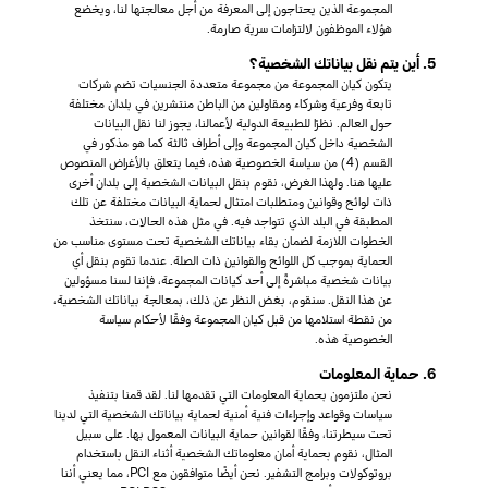
المجموعة الذين يحتاجون إلى المعرفة من أجل معالجتها لنا، ويخضع
هؤلاء الموظفون لالتزامات سرية صارمة.
5. أين يتم نقل بياناتك الشخصية؟
يتكون كيان المجموعة من مجموعة متعددة الجنسيات تضم شركات
تابعة وفرعية وشركاء ومقاولين من الباطن منتشرين في بلدان مختلفة
حول العالم. نظرًا للطبيعة الدولية لأعمالنا، يجوز لنا نقل البيانات
الشخصية داخل كيان المجموعة وإلى أطراف ثالثة كما هو مذكور في
القسم (4) من سياسة الخصوصية هذه، فيما يتعلق بالأغراض المنصوص
عليها هنا. ولهذا الغرض، نقوم بنقل البيانات الشخصية إلى بلدان أخرى
ذات لوائح وقوانين ومتطلبات امتثال لحماية البيانات مختلفة عن تلك
المطبقة في البلد الذي تتواجد فيه. في مثل هذه الحالات، سنتخذ
الخطوات اللازمة لضمان بقاء بياناتك الشخصية تحت مستوى مناسب من
الحماية بموجب كل اللوائح والقوانين ذات الصلة. عندما تقوم بنقل أي
بيانات شخصية مباشرةً إلى أحد كيانات المجموعة، فإننا لسنا مسؤولين
عن هذا النقل. سنقوم، بغض النظر عن ذلك، بمعالجة بياناتك الشخصية،
من نقطة استلامها من قبل كيان المجموعة وفقًا لأحكام سياسة
الخصوصية هذه.
6. حماية المعلومات
نحن ملتزمون بحماية المعلومات التي تقدمها لنا. لقد قمنا بتنفيذ
سياسات وقواعد وإجراءات فنية أمنية لحماية بياناتك الشخصية التي لدينا
تحت سيطرتنا، وفقًا لقوانين حماية البيانات المعمول بها. على سبيل
المثال، نقوم بحماية أمان معلوماتك الشخصية أثناء النقل باستخدام
بروتوكولات وبرامج التشفير. نحن أيضًا متوافقون مع PCI، مما يعني أننا