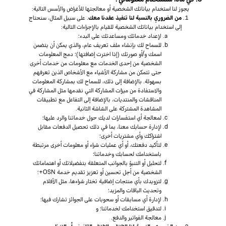
يجوز لنا استخدام بياناتك الشخصية أو معالجتها للأغراض والأسس التالية:
من الضروري بالنسبة لنا تنفيذ عقدنا معك
. على سبيل المثال، سنحتاج
إلى استخدام بياناتك الشخصية للقيام بالإجراءات التالية:
لإعداد خدماتك ومساعدتك على البدء؛
للسماح لك بإنشاء ملف تعريف عام، والذي يمكن أن يتضمن
اسمك و/أو صورتك (إذا اخترت إضافتها)؛ دمج المعلومات
الشخصية من إحدى الخدمات مع معلومات من خدمات أخرى
حتى تتمكن من مشاركة الأشياء مع الأشخاص الذين تعرفهم
بسهولة. بالإضافة إلى ذلك، للسماح لك بمشاركة المعلومات
والاستفادة من ميزات المشاركة التي نقدمها مثل المشاركة في
المناقشات والمنتديات، بالإضافة إلى التفاعل مع تطبيقات
المشاهدة المشتركة على الشاشة الثانية.
لمعالجة أي استفسارات لديك حول خدماتنا والرد عليها؛
لإدارة حسابك معنا، بما في ذلك تحصيل الدفعات مقابل
اشتراكك وأي مشتريات أخرى؛
لتأكيد دفعتك، أو أي عمليات شراء أو معلومات أخرى مرتبطة
باستخدامك لحسابك وخدماتنا؛
لتحليل أو التنبؤ بالجوانب المتعلقة بتفضيلاتك أو اهتماماتك
الشخصية من أجل تحسين أو تعزيز تقديم خدمة OSN+؛
لتزويدك بأي منتجات إضافية تختار شراءها، مثل الأفلام
وتحديث الباقات والمزيد؛
لإدارة أي مسابقات أو سحوبات على الجوائز تشارك فيها؛
لتدقيق استخدامك لخدماتنا؛ و
معالجة الفواتير والدفع.