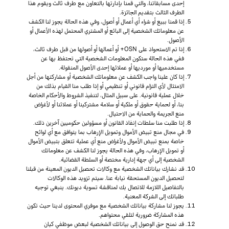
إحدى مسابقاتنا، والتي قمنا بإدارتها بالتعاون مع طرف ثالث ويقوم هذا
الطرف الثالث بتقديم الجائزة.
إذا قمنا ببيع أو شراء أي أعمال أو أصول، وفي هذه الحالة يجوز لنا الكشف
عن معلوماتك الشخصية إلى البائع أو المشتري المحتمل لهذه الأعمال أو
الأصول.
إذا تم الاستحواذ على OSN+ أو أعمالها أو أصولها من قبل طرف ثالث،
ففي هذه الحالة ستكون المعلومات الشخصية التي تحتفظ بها عن
مستخدميها أو مورديها أو عملائها إحدى الأصول المنقولة.
إذا كان علينا واجب الكشف عن معلوماتك الشخصية أو مشاركتها من أجل
الامتثال لأي التزام قانوني أو تنظيمي أو إذا طلب منا القيام بذلك من
خلال عملية قانونية. على سبيل المثال، لتنفيذ الشروط والأحكام الخاصة
بنا، أو لحماية حقوق أو ملكية أو سلامة مشتركينا أو عملائنا أو لأغراض
منع الجريمة والحماية من الاحتيال.
إذا طلبت منا سلطات إنفاذ القانون أو مسؤولين حكوميين آخرين ذلك.
في مجال منع تبيض الأموال وتمويل الإرهاب بما يتوافق مع أي لوائح
خاصة بمنع تبيض الأموال ولأغراض منع أي عملية تتعلق بتبيض الأموال
أو تمويل الإرهاب، وفي هذه الحالة يجوز لنا الكشف عن معلوماتك
الشخصية إلى أي جهة إدارية مختصة أو السلطة القضائية.
قد نشارك بياناتك الشخصية مع وكالات تحصيل الديون المعينة من قبلنا
لتحصيل الديون المستحقة نيابة عنا. سيتم تزويد هذه الوكالات
بالتفاصيل اللازمة للاتصال بك لمناقشة تسوية ديونك. ينبغي توجيه
طلباتك إلى الشركة المعنية.
يجوز لنا مشاركة بياناتك الشخصية مع موفري المحتوى لدينا حيث تكون
هذه المشاركة ضرورية لتلقي محتواهم.
قد نمنح حق الوصول إلى بياناتك الشخصية لبعض موظفي كيان