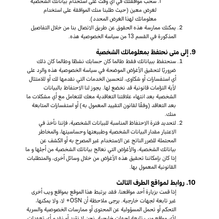
سحب موافقتك في أي وقت على استخدام بياناتك الشخصية
لغرض معين (حيث طلبنا منك الموافقة على استخدام
معلوماتك لهذا الغرض المحدد).
يمكنك ممارسة هذه الحقوق عن طريق الاتصال بنا من خلال التفاصيل
المذكورة في القسم 13 من سياسة الخصوصية هذه.
9. إلى متى نحتفظ بمعلوماتك الشخصية
سنحتفظ ببياناتك فقط طالما كان حسابك نشطًا وطالما كان ذلك
ضروريًا لتحقيق الأغراض الموضحة في سياسة الخصوصية هذه والرد على
أي استفسارات أو شكاوى، لتحسين الخدمات التي نقدمها لك أو للامتثال
لأية التزامات قانونية قد نخضع لها. يجوز لنا الاحتفاظ بالبيانات
الشخصية بعد انتهاء علاقتنا التعاقدية معك للتعامل مع أي مشكلات ما
بعد التعاقد (وفقًا لقانون التقييد المعمول به) أو استفسارات المتابعة
منك.
لتحديد فترة الاحتفاظ المناسبة للبيانات الشخصية، فإننا نأخذ في
الاعتبار مقدار البيانات الشخصية وطبيعتها وحساسيتها، والمخاطر
المحتملة للضرر الناتج عن الاستخدام غير المصرح به أو الكشف عن
بياناتك الشخصية، والأغراض التي نعالج بياناتك الشخصية من أجلها و ما
إذا كان بإمكاننا تحقيق هذه الأغراض من خلال وسائل أخرى، والمتطلبات
القانونية المعمول بها.
10. روابط لمواقع الطرف الثالث
إذا قمت بزيارة أحد مواقعنا، فقد يرتبط هذا الموقع بمواقع ويب أخرى
غير تابعة لجهات خارجية. يرجى ملاحظة أن OSN+ لا، ولا يمكنها،
التحكم أو تحمل المسؤولية عن المحتوى أو ممارسات الخصوصية والسرية
لأي مواقع ويب تابعة لجهات خارجية. نحن لا نؤيد أو نقدم أي تعهدات