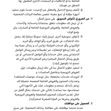
الخاصة بنا أو الاتفاقيات أو السياسات الأخرى المعمول بها؛
التحقق من هويتك.
لكشف ومنع الاحتيال والتطفل عبر الإنترنت؛ عندما نقوم بتنفيذ
أجهزة مراقبة أو تتبع معينة تتضمن معالجة البيانات الشخصية.
من الضروري لأغراض التسويق
. على سبيل المثال:
أن نرسل لك معلومات تتعلق بمنتجاتنا وخدماتنا، والأحداث
والعروض الخاصة، والعروض الترويجية الخاصة أو المبادرات مثل
برامج الولاء؛
لأغراض تسويقية أخرى، لنرسل إليك تسويقًا مباشرًا (قد يشمل
ذلك الاتصالات عن طريق البريد و/أو الهاتف و/أو البريد
الإلكتروني و/أو خدمات المراسلة (واتس آب و رسائل نصية وما
إلى ذلك) ودفع الإشعارات عبر تطبيقاتنا وعبر وسائل التواصل
الاجتماعي ومن خلال خدماتنا و/أو التواصل الاجتماعي. أو عن
طريق وسائل الاتصال المباشرة وغير المباشرة الأخرى التي قد
تسمح لنا بالوصول إليك)؛
لتنفيذ تطوير الأعمال بما في ذلك إرسال معلومات حول
العروض الترويجية وتفاصيل المناسبات؛ و
لتزويدك بخدمات مخصصة، مثل تزويدك بتوصيات المشاهدة
وتحديثات المحتوى والعروض الخاصة المصممة خصيصًا لك
(وتقر بأننا قد نستخدم معلومات عنك على الأجهزة التي
تستخدمها، مما يساعدنا بالتالي على خدمتك بشكل أفضل من
خلال تقديم اختيارات المحتوى المخصصة والعروض الترويجية
والعروض وغيرها من المزايا الحصرية لمشتركينا).
الحصول على موافقتك
عندما تمنحنا موافقتك على معالجة بياناتك الشخصية، على سبيل