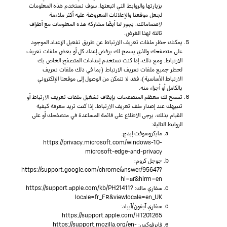
بزيارتها والروابط التي اتبعتها. سوف نستخدم هذه المعلومات
لجعل موقعنا والإعلانات المعروضة عليه أكثر ملاءمة
لاهتماماتك. يجوز لنا أيضًا مشاركة هذه المعلومات مع أطراف
ثالثة لهذا الغرض.
يمكنك حظر ملفات تعريف الارتباط عن طريق تفعيل الإعداد الموجود
على متصفحك والذي يسمح لك برفض إعداد كل أو بعض ملفات تعريف
الارتباط. ومع ذلك، إذا كنت تستخدم إعدادات المتصفح الخاص بك
لحظر جميع ملفات تعريف الارتباط (بما في ذلك ملفات تعريف
الارتباط الأساسية)، فقد لا تتمكن من الوصول إلى موقعنا الإلكتروني
بالكامل أو أجزاء منه.
تسمح لك معظم المتصفحات بإيقاف تشغيل ملفات تعريف الارتباط أو
تنبيهك عند إصدار ملف تعريف الارتباط. إذا كنت تريد معرفة كيفية
القيام بذلك، يرجى الاطلاع على قائمة المساعدة في متصفحك أو على
الروابط التالية:
مايكروسوفت إيدج:
https://privacy.microsoft.com/windows-10-
microsoft-edge-and-privacy
جوجل كروم:
https://support.google.com/chrome/answer/95647?
hl=ar&hlrm=en
سفاري ماك: https://support.apple.com/kb/PH21411?
locale=fr_FR&viewlocale=en_UK
سفاري آيفون/آيباد:
https://support.apple.com/HT201265
فايرفوكس: https://support.mozilla.org/en-