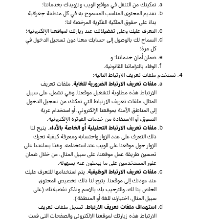
تمكينك من التنقل في مواقع الويب وتزويدك بخدماتنا؛
تقديم المحتوى المناسب المسموح به في كل منطقة جغرافية
بناءً على حقوق الملكية الفكرية المرخصة لنا؛
التعرف عليك وعلى تفضيلاتك عند زيارتك لمواقعنا الإلكترونية؛
السماح لك بالوصول إلى حسابك معنا دون تسجيل الدخول في
كل مرة؛
ضمان أمان خدماتنا؛ و
الوفاء بالتزاماتنا القانونية.
نستخدم ملفات تعريف الارتباط التالية:
ملفات تعريف الارتباط الضرورية للغاية
. ملفات تعريف
الارتباط هذه مطلوبة لتشغيل موقعنا. وهي تشمل، على سبيل
المثال، ملفات تعريف الارتباط التي تمكنك من تسجيل الدخول
إلى المناطق الآمنة بموقعنا الإلكتروني، أو استخدام عربة
التسوق، أو الاستفادة من خدمات الفوترة الإلكترونية.
ملفات تعريف الارتباط التحليلية أو الخاصة بالأداء
. يتيح لنا
ذلك التعرف على عدد الزوار واحتسابه ومعرفة كيفية تحرك
الزوار حول موقعنا على الويب عند استخدامه. وهذا يساعدنا على
تحسين طريقة عمل موقعنا، على سبيل المثال، من خلال ضمان
عثور المستخدمين على ما يبحثون عنه بسهولة.
ملفات تعريف الارتباط الوظيفية
. يتم استخدامها للتعرف عليك
عند عودتك إلى موقعنا. يتيح لنا ذلك تخصيص المحتوى
الخاص بنا لك، والترحيب بك بالاسم وتذكر تفضيلاتك (على
سبيل المثال، اختيارك للغة أو المنطقة).
استهداف ملفات تعريف الارتباط
. تسجل ملفات تعريف
الارتباط هذه زيارتك لموقعنا الإلكتروني والصفحات التي قمت