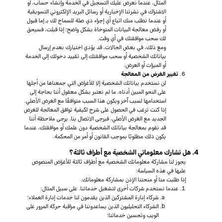
المثال، عندما نعرض عليك التسجيل في الخدمة وإنشاء حساب، أو
الاشتراك في نشرتنا الإخبارية أو رسائل البريد الإلكتروني التسويقية
أو عندما نطلب منك اتباع أي إجراء ذي صلة للسماح لك بـ إما قبول
أو رفض معالجة البيانات المتوخاة بشكل واضح؛ إذا قبلت، فسيحق
لك سحب موافقتك في أي وقت.
ومع ذلك، في بعض الحالات، قد يؤدي اختيارك بعدم إرسال
بياناتك الشخصية أو سحب موافقتك إلى تقييد دخولك إلى الخدمة
أو الميزات أو العرض.
تغيير الغرض من المعالجة
لن نستخدم بياناتك الشخصية إلا للأغراض التي جمعناها من أجلها
على النحو المبين أدناه، ما لم نعتبر بشكل معقول أننا بحاجة إلى
استخدامها لسبب آخر ويكون هذا السبب متوافقًا مع الغرض الأصلي.
إذا كنت ترغب في الحصول على شرح لكيفية توافق المعالجة للغرض
الجديد مع الغرض الأصلي، فيرجى الاتصال بنا. يرجى ملاحظة أننا
قد نقوم بمعالجة بياناتك الشخصية دون علمك أو موافقتك، عندما
يكون ذلك مطلوبًا بموجب القانون أو أمر من المحكمة.
4. هل تشارك معلوماتي الشخصية مع أطراف ثالثة؟
يجوز لنا مشاركة معلوماتك الشخصية مع أطراف ثالثة للأغراض المنصوص
عليها في هذه السياسة:
إذا طلبت منا أو منحتنا الإذن بمشاركة معلوماتك.
عندما نستخدم شركات أخرى لتشغيل خدماتنا. على سبيل المثال:
شركاء إدارة المشتركين الذين يقدمون لنا خدمات إدارة العملاء؛
الشركاء التحليليون الذين يساعدوننا في مراقبة حركة المرور على
الويب وتحسين خدماتنا؛