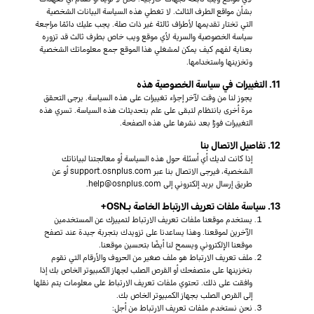
بشأن مواقع الطرف الثالث. لا تغطي هذه السياسة البيانات الشخصية
التي تختار تقديمها لأطراف ثالثة غير ذات صلة. يجب عليك دائمًا مراجعة
سياسة الخصوصية والسرية لأي موقع ويب خاص بطرف ثالث قد تزوره
بعناية لفهم كيف يمكن لمشغلي هذا الموقع جمع معلوماتك الشخصية
وتخزينها واستخدامها.
11. التغييرات في سياسة الخصوصية هذه
يجوز لنا من وقت لآخر إجراء تغييرات على هذه السياسة. يرجى التحقق
مرة أخرى بانتظام لتبقى على علم بتحديثات هذه السياسة. تسري هذه
التغييرات فورًا بعد نشرها على هذه الصفحة.
12. تفاصيل الاتصال بنا
إذا كانت لديك أي أسئلة حول هذه السياسة أو معالجتنا لبياناتك
الشخصية، فيرجى الاتصال بنا عبر support.osnplus.com أو عن
طريق إرسال بريد إلكتروني إلى help@osnplus.com.
13. سياسة ملفات تعريف الارتباط الخاصة بـOSN+
يستخدم موقعنا ملفات تعريف الارتباط لتمييزك عن المستخدمين
الآخرين لموقعنا. وهذا يساعدنا على تزويدك بتجربة جيدة عند تصفح
موقعنا الإلكتروني ويسمح لنا أيضًا بتحسين موقعنا.
ملف تعريف الارتباط هو ملف صغير من الحروف والأرقام التي نقوم
بتخزينها على متصفحك أو القرص الصلب لجهاز الكمبيوتر الخاص بك إذا
وافقت على ذلك. تحتوي ملفات تعريف الارتباط على معلومات يتم نقلها
إلى القرص الصلب بجهاز الكمبيوتر الخاص بك.
نحن نستخدم ملفات تعريف الارتباط من أجل: