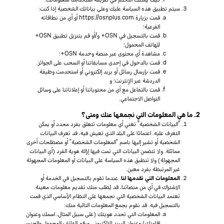
سيتم تطبيق هذه السياسة عليك وعلى بياناتك الشخصية إذا كنت:
قمت بزيارة https://osnplus.com أو أي من نطاقاته
الفرعية؛
قمت بالتسجيل في OSN+ و/أو قم بتنزيل تطبيق OSN+
للهاتف المحمول؛
مشاهدة أي محتوى عبر منصة وخدمة OSN+؛
قمت بالدخول في إحدى مسابقاتنا أو السحب على الجوائز.
قمت بإرسال رسائل أو بريد إلكتروني أو استخدمت وظيفة
الدردشة عبر الإنترنت؛ و
قمت بالتفاعل مع أي من محتوياتنا أو إعلاناتنا على وسائل
التواصل الاجتماعي.
2. ما هي المعلومات التي نجمعها عنك ومتى؟
"البيانات الشخصية" تعني أي معلومات تتعلق بفرد محدد أو يمكن
التعرف عليه. اعتمادًا على البلد الذي تعيش فيه، قد تعرف البيانات
الشخصية أو تشير إليها باسم "المعلومات الشخصية" أو مصطلحات أخرى
مماثلة. ولا تتضمن البيانات التي تمت فيها إزالة هوية الفرد (أي البيانات
المجهولة) ولا تنطبق هذه السياسة على البيانات أو المعلومات المجهولة
غير المرتبطة بفرد معين.
المعلومات التي تقدمها لنا
. عندما تقوم بالتسجيل في الخدمة أو
الاشتراك في أي من منصاتنا، قد يُطلب منك تقديم معلومات معينة.
تعتمد البيانات الشخصية التي نجمعها على النظام الأساسي الذي قمت
بالتسجيل فيه. قد نقوم بجمع المعلومات التالية منك:
المعلومات التي تحدد هويتك (على سبيل المثال، اسمك وعنوان
إقامتك) وعنوان البريد الإلكتروني ورقم الهاتف المحمول والجنس