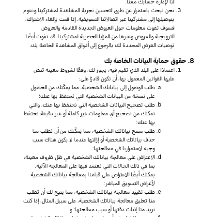
لنا لإدارة حسابك معنا.
نحن نبحث باستمرار عن طرق لتحسين تجربة المشاهدة لمشتركينا ونقوم
بتوصيلها إلى مشتركينا عبر اتصالاتنا التسويقية. إذا قمت بإلغاء الاشتراك،
فسوف تفوت معلومات حول العروض الجديدة القادمة والعروض
الترويجية والعروض وغيرها من المزايا الحصرية لمشتركينا. قد تفوت أيضًا
توصيات العرض المحددة لك بالرجوع إلى أذواق المشاهدة الخاصة بك.
8. حقوق حماية البيانات الخاصة بك
اعتمادًا على البلد الذي تقيم فيه، يجوز لك، وفقًا لشروط معينة تنص
عليها القوانين المعمول بها، أن تكون قادرًا على:
طلب الوصول إلى بياناتك الشخصية، مما يمكّنك من الحصول
على نسخة من البيانات الشخصية التي نحتفظ بها عنك؛
طلب تصحيح البيانات الشخصية التي نحتفظ بها عنك، والتي
تمكنك من تصحيح أي معلومات غير كاملة أو غير دقيقة نحتفظ
بها عنك؛
طلب مسح بياناتك الشخصية، مما يمكّنك من أن تطلب منا
حذف بياناتك الشخصية أو إزالتها عندما لا يكون هناك سبب
وجيه لاستمرارنا في معالجتها؛
الاعتراض على معالجة بياناتك الشخصية في ظل ظروف معينة،
بما في ذلك الحالات التي تعتمد فيها على المعالجة الآلية.
يمكنك أيضًا الاعتراض على قيامنا بمعالجة بياناتك الشخصية
لأغراض التسويق المباشر؛
طلب تقييد معالجة بياناتك الشخصية، مما يتيح لك أن تطلب
منا تعليق معالجة بياناتك الشخصية، على سبيل المثال، إذا كنت
تريد منا إثبات دقتها أو سبب معالجتها؛ و