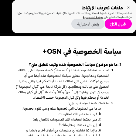
ملفات تعريف الارتباط
نستخدم ملفات تعريف الارتباط، بما في ذلك ملفات التعريف الإعلانية، لتحسين تجربتك على موقعنا. لمزيد
من المعلومات، اطّلع على
سياسة الخصوصية
.
قبول الكلّ
رفض الاختيارية
سياسة الخصوصية في OSN+
1. ما هو موضوع سياسة الخصوصية هذه وكيف تنطبق عليّ؟
تحدد سياسة الخصوصية هذه ("السياسة") كيفية حصولنا على بياناتك
الشخصية ومعالجتها. تنطبق سياسة الخصوصية هذه أيضًا على أي
وجميع شركات أنغامي التي تمتلك الخدمة أو تتحكم فيها والتي يمكنها
الحصول على بياناتك ومعالجتها (كل شركة تابعة هي "كيان المجموعة")
ويجب أن تكون الإشارات إلى "نحن" و"لنا" و"خاصتنا" إلى أي كيان يمتلك
الخدمة أو يتحكم فيها وكل كيان المجموعة حسب الاقتضاء.
ستعلمك هذه السياسة بما يلي:
ما هي المعلومات التي نجمعها عنك ومتى نقوم بجمعها؛
فيما نستخدم تلك المعلومات؛
متى يمكننا استخدام تلك المعلومات للاتصال بك؛
إلى متى نحتفظ بمعلوماتك؟
ما إذا كنا نشارك أي معلومات مع أطراف أخرى ولماذا؛ و
كيف يمكنك التحكم في طريقة استخدامنا لمعلوماتك.