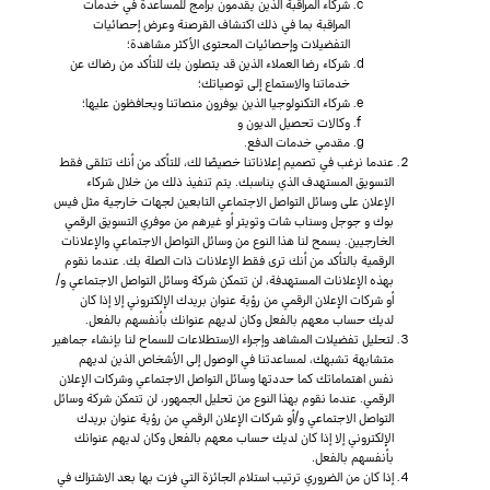
شركاء المراقبة الذين يقدمون برامج للمساعدة في خدمات
المراقبة بما في ذلك اكتشاف القرصنة وعرض إحصائيات
التفضيلات وإحصائيات المحتوى الأكثر مشاهدة؛
شركاء رضا العملاء الذين قد يتصلون بك للتأكد من رضاك عن
خدماتنا والاستماع إلى توصياتك؛
شركاء التكنولوجيا الذين يوفرون منصاتنا ويحافظون عليها؛
وكالات تحصيل الديون و
مقدمي خدمات الدفع.
عندما نرغب في تصميم إعلاناتنا خصيصًا لك، للتأكد من أنك تتلقى فقط
التسويق المستهدف الذي يناسبك. يتم تنفيذ ذلك من خلال شركاء
الإعلان على وسائل التواصل الاجتماعي التابعين لجهات خارجية مثل فيس
بوك و جوجل وسناب شات وتويتر أو غيرهم من موفري التسويق الرقمي
الخارجيين. يسمح لنا هذا النوع من وسائل التواصل الاجتماعي والإعلانات
الرقمية بالتأكد من أنك ترى فقط الإعلانات ذات الصلة بك. عندما نقوم
بهذه الإعلانات المستهدفة، لن تتمكن شركة وسائل التواصل الاجتماعي و/
أو شركات الإعلان الرقمي من رؤية عنوان بريدك الإلكتروني إلا إذا كان
لديك حساب معهم بالفعل وكان لديهم عنوانك بأنفسهم بالفعل.
لتحليل تفضيلات المشاهد وإجراء الاستطلاعات للسماح لنا بإنشاء جماهير
متشابهة تشبهك، لمساعدتنا في الوصول إلى الأشخاص الذين لديهم
نفس اهتماماتك كما حددتها وسائل التواصل الاجتماعي وشركات الإعلان
الرقمي. عندما نقوم بهذا النوع من تحليل الجمهور، لن تتمكن شركة وسائل
التواصل الاجتماعي و/أو شركات الإعلان الرقمي من رؤية عنوان بريدك
الإلكتروني إلا إذا كان لديك حساب معهم بالفعل وكان لديهم عنوانك
بأنفسهم بالفعل.
إذا كان من الضروري ترتيب استلام الجائزة التي فزت بها بعد الاشتراك في