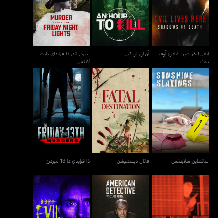
أن آور تو كيل
ديث
لايتس
ايفل ليفز هير: شادوز أوف
أن آور تو كيل
ميردر اندر ذا فرايداي نايت
ديث
لايتس
سانشاين سلاينغس
فاتال ديستنيشن
ذا فرايدي ذا 13 ميردرز
سانشاين سلاينغس
فاتال ديستنيشن
ذا فرايدي ذا 13 ميردرز
أميركن ديتكتف وذ إل تي
بورن إيفل: ذا سيريال كيلر
ذا ميردر تيبس