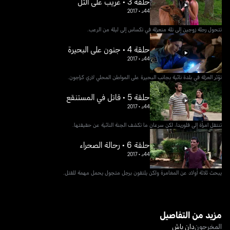
حلقة 3 • غريب على التل
44د
•
2017
تتحول رحلة زوجين إلى تلة منعزلة في تكساس إلى ليلة من الرعب.
حلقة 4 • جنون على البحيرة
44د
•
2017
تؤثر العزلة في بلدة نائية بجانب البحيرة على المواطن المحلي لاري كراجون.
حلقة 5 • قاتل في المستنقع
44د
•
2017
تنتقل امرأة إلى فلوريدا، لكن سرعان ما تكشف الجنة النائية عن حقيقتها.
حلقة 6 • رحالة الصحراء
44د
•
2017
يبحث ثلاثة أولاد عن المغامرة ولكن يلتقون برجل متجول يحمل مهمة للقتل.
مزيد من التفاصيل
المخرجون
دان باش