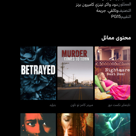
الممثلون
دود واكر
،
تينزي كاميرون برنز
التصنيف
وثائقي
،
جريمة
التقييم
PG15
محتوى مماثل
نايتماير نكست دور
ميردر كامز تو تاون
بترايد
نايتماير نكست دور
ميردر كامز تو تاون
بترايد