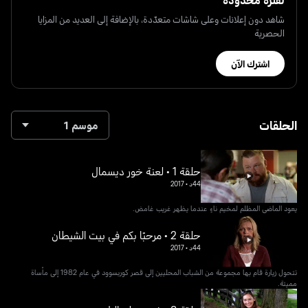
شاهد دون إعلانات وعلى شاشات متعدّدة، بالإضافة إلى العديد من المزايا
الحصرية
اشترك الآن
الحلقات
موسم 1
حلقة 1 • لعنة خور ديسمال
44د
•
2017
يعود الماضي المظلم لمخيم ناءٍ عندما يظهر غريب غامض.
حلقة 2 • مرحبًا بكم في بيت الشيطان
44د
•
2017
تتحول زيارة قام بها مجموعة من الشباب المحليين إلى قصر كوربسوود في عام 1982 إلى مأساة
مميتة.