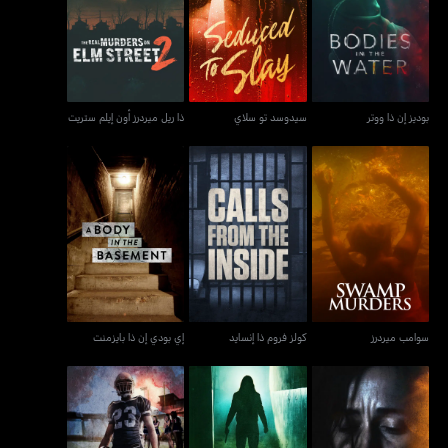
ذا ريل ميردرز أون إيلم
بوديز إن ذا ووتر
سيدوسد تو سلاي
ستريت
بوديز إن ذا ووتر
سيدوسد تو سلاي
ذا ريل ميردرز أون إيلم ستريت
سوامب ميردرز
كولز فروم ذا إنسايد
إي بودي إن ذا بايزمنت
سوامب ميردرز
كولز فروم ذا إنسايد
إي بودي إن ذا بايزمنت
ايفل ليفز هير: شادوز أوف
ميردر اندر ذا فرايداي نايت