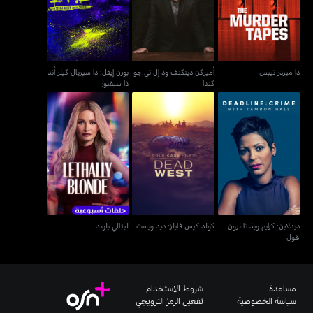
جو كندا
أند ذا سيفيور
ذا ميردر تيبس
أميركن ديتكتف وذ إل تي جو
بورن إيفل: ذا سيريال كيلر أند
كندا
ذا سيفيور
ديدلاين: كرايم ويذ تامرون
كولد كيس فايلز: ديد ويست
ليثالي بلوند
هول
ديدلاين: كرايم ويذ تامرون
كولد كيس فايلز: ديد ويست
ليثالي بلوند
هول
مساعدة
شروط الاستخدام
سياسة الخصوصية
تفعيل الرمز الترويجي