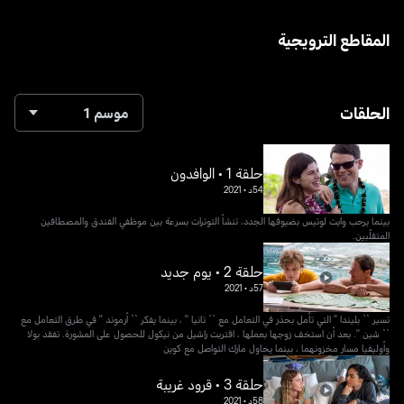
المقاطع الترويجية
الحلقات
موسم 1
حلقة 1 • الوافدون
54د
•
2021
بينما يرحب وايت لوتيس بضيوفها الجدد، تنشأ التوترات بسرعة بين موظفي الفندق والمصطافين
المتقلّبين.
حلقة 2 • يوم جديد
57د
•
2021
تسير `` بليندا '' التي تأمل بحذر في التعامل مع `` تانيا '' ، بينما يفكر `` أرموند '' في طرق التعامل مع
`` شين ''. بعد أن استخف زوجها بعملها ، اقتربت راشيل من نيكول للحصول على المشورة. تفقد بولا
وأوليفيا مسار مخزونهما ، بينما يحاول مارك التواصل مع كوين
حلقة 3 • قرود غريبة
58د
•
2021