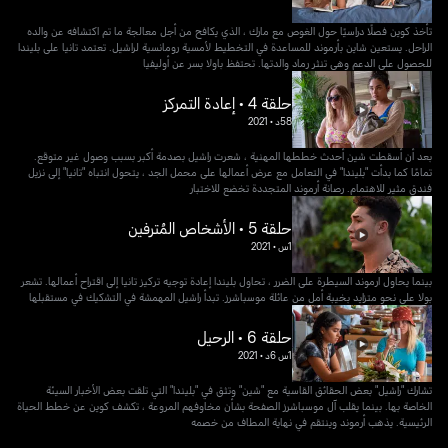
تأخذ كوين فصلًا دراسيًا حول الغوص مع مارك ، الذي يكافح من أجل معالجة ما تم اكتشافه عن والده
الراحل. يستعين شاين بأرموند للمساعدة في التخطيط لأمسية رومانسية لراشيل. تعتمد تانيا على بليندا
للحصول على الدعم وهي تنثر رماد والدتها. تحتفظ باولا بسر عن أوليفيا
حلقة 4 • إعادة التمركز
58د
•
2021
بعد أن أسقطت شين أحدث خططها المهنية ، شعرت راشيل بصدمة أكبر بسبب وصول غير متوقع.
تمامًا كما بدأت "بليندا" في التعامل مع عرض أعمالها على محمل الجد ، يتحول انتباه "تانيا" إلى نزيل
فندق مثير للاهتمام. رصانة أرموند المتجددة تخضع للاختبار
حلقة 5 • الأشخاص المُترفين
1س
•
2021
بينما يحاول ارموند السيطرة على الضرر ، تحاول بليندا إعادة توجيه تركيز تانيا إلى اقتراح أعمالها. تشعر
بولا على نحو متزايد بخيبة أمل من عائلة موسباشرز. تبدأ راشيل المهمشة في التشكيك في مستقبلها
حلقة 6 • الرحيل
1س 6د
•
2021
تشارك "راشيل" بعض الحقائق القاسية مع "شين" وتثق في "بليندا" التي تلقت بعض الأخبار السيئة
الخاصة بها. بينما يقلب آل موسباشرز الصفحة بشأن مخاوفهم المروعة ، تكشف كوين عن خطط الحياة
الرئيسية. يذهب أرموند وينتقم في نهاية المطاف من خصمه