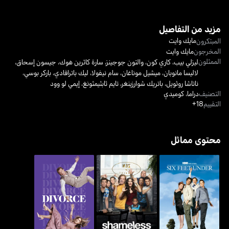
مزيد من التفاصيل
مايك وايت
المبتكرون
المخرجون
مايك وايت
الممثلون
ليزلي بيب
،
كاري كون
،
والتون جوجينز
،
سارة كاثرين هوك
،
جيسون إسحاق
،
لاليسا مانوبان
،
ميشيل موناغان
،
سام نيفولا
،
ليك باترافادي
،
باركر بوسي
،
ناتاشا روثويل
،
باتريك شوارزينغر
،
تايم ثابثيمثونغ
،
إيمي لو وود
التصنيف
دراما
،
كوميدي
التقييم
18+
محتوى مماثل
ستة أقدام تحت الأرض -
شيمليس
طلاق - ديفورس
سكس فيت أندر