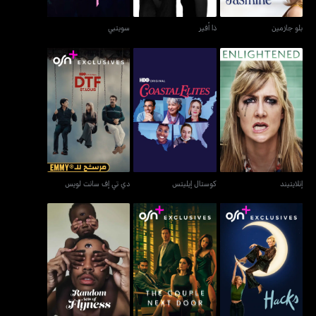
بلو جازمين
ذا أفير
سويتبي
إنلايتيند
كوستال إيليتس
دي تي إف سانت لويس
إنلايتيند
كوستال إيليتس
دي تي إف سانت لويس
هاكس
ذا كابل نكست دور
راندوم أكتس أوف فلاينيس