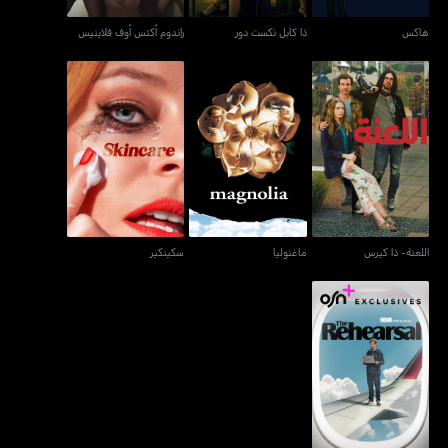
هاكس
ذا كابل نكست دور
راندوم أكتس أوف فلاينيس
اللعنة- ذا كيرس
ماغنوليا
سكينكير
اللعنة- ذا كيرس
ماغنوليا
سكينكير
ذا ريهيرسال