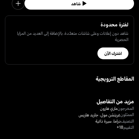
شاهد
لفترة محدودة
شاهد دون إعلانات وعلى شاشات متعدّدة، بالإضافة إلى العديد من المزايا
الحصرية
اشترك الآن
المقاطع الترويجية
مزيد من التفاصيل
المخرجون
ماري هارون
الممثلون
غريتشن مول
،
جاريد هاريس
التصنيف
دراما
،
سيرة ذاتية
التقييم
18+