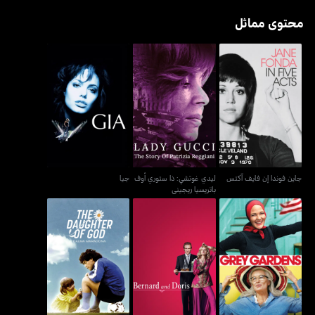
محتوى مماثل
ليدي غوتشي: ذا ستوري
جاين فوندا إن فايف آكتس
جيا
أوف باتريسيا ريجيني
جاين فوندا إن فايف آكتس
ليدي غوتشي: ذا ستوري أوف
جيا
باتريسيا ريجيني
ذا دوتر أوف غود: دلما
غراي غاردنز
بيرنارد آند دوريس
مارادونا