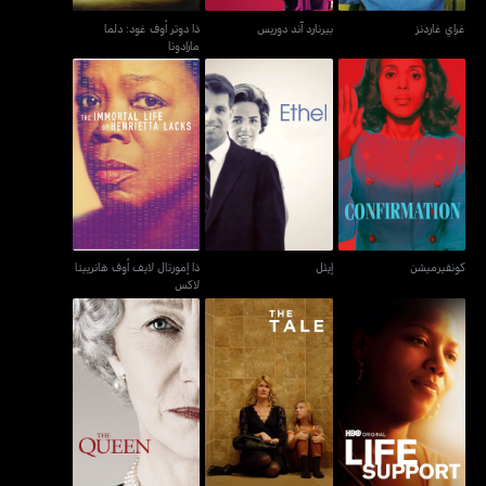
غراي غاردنز
بيرنارد آند دوريس
ذا دوتر أوف غود: دلما
مارادونا
ذا إمورتال لايف أوف هانرييتا
كونفيرميشن
إيثل
لاكس
كونفيرميشن
إيثل
ذا إمورتال لايف أوف هانرييتا
لاكس
لايف سبورت
ذا تيل
ذا كوين