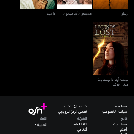
أوسلو
هامينغواي أند غيلهورن
ذا فيفر
ليجندز أوف ذا لوست ويذ
ميغان فوكس
ليجندز أوف ذا لوست ويذ
ميغان فوكس
مساعدة
شروط الاستخدام
سياسة الخصوصية
تفعيل الرمز الترويجي
تابع
الشركة
اللغة
مسلسلات
OSN بلس
العربية
أفلام
أنغامي