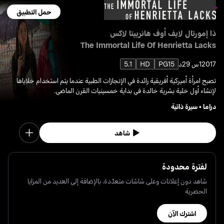
حمل التطبيق
ذا إمورتال لايف أوف هانرييتا لاكس
The Immortal Life Of Henrietta Lacks
2017
1س 29د
PG15
HD
5.1
تصبح امرأة أميركية أفريقية رائدة في الإنجازات الطبية عندما يتم استخدام خلاياها
لإنشاء أول خلية بشرية خالدة في بداية خمسينيات القرن الماضي.
دراما
•
سيرة ذاتية
شاهد
لفترة محدودة
شاهد دون إعلانات وعلى شاشات متعدّدة، بالإضافة إلى العديد من المزايا
الحصرية
اشترك الآن