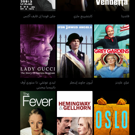
فانديتا
كابتشرينغ ماري
جاين فوندا إن فايف آكتس
ليدي غوتشي: ذا ستوري
غراي غاردنز
آيرون جاويد إينجلز
أوف باتريسيا ريجيني
غراي غاردنز
آيرون جاويد إينجلز
ليدي غوتشي: ذا ستوري أوف
باتريسيا ريجيني
أوسلو
هامينغواي أند غيلهورن
ذا فيفر