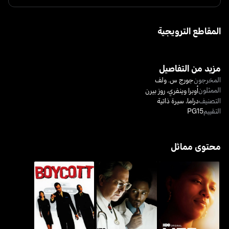
المقاطع الترويجية
مزيد من التفاصيل
المخرجون
جورج س. ولف
الممثلون
أوبرا وينفري
،
روز بيرن
التصنيف
دراما
،
سيرة ذاتية
التقييم
PG15
محتوى مماثل
لايف سبورت
سامثينغ ذا لورد ميد
بويكوت