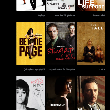
لايف سبورت
سامثينغ ذا لورد ميد
بويكوت
ذا تيل
ستيوارت: أيه لايف باكووردز
ذا نوتوريوس بيتي بايج
ذا تيل
ستيوارت: أيه لايف باكووردز
ذا نوتوريوس بيتي بايج
فانديتا
كابتشرينغ ماري
جاين فوندا إن فايف آكتس