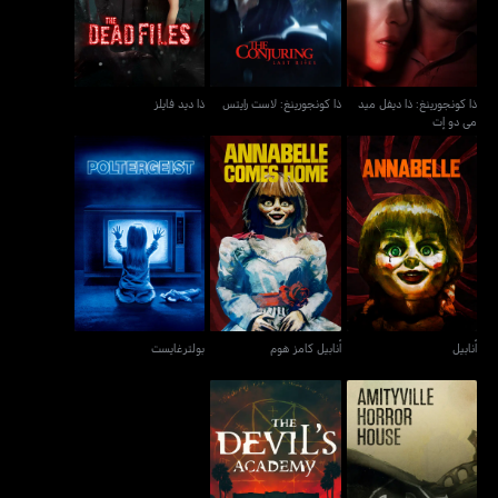
ذا كونجورينغ: ذا ديفل ميد
ذا كونجورينغ: لاست رايتس
ذا ديد فايلز
مي دو إت
أنابيل
أنابيل كامز هوم
بولترغايست
أنابيل
أنابيل كامز هوم
بولترغايست
أميتفيل هورور هاوس
ذا ديفلز أكاديمي