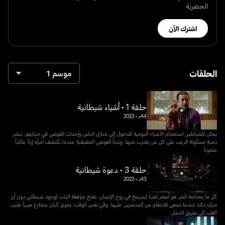
الحصرية
اشترك الآن
الحلقات
موسم 1
حلقة 1 • أشياء شيطانية
44د
•
2023
يمكن للشياطين استخدام الأشياء اليومية للدخول إلى منازل الناس وإحداث الفوضى في حياتهم. تنشر
دمية مسكونة الرعب على كل من يقترب منها، وتبدأ الفوضى الحقيقية عندما تكتشف امرأة إرثاً عائلياً
ملعوناً.
حلقة 3 • دعوة شيطانية
43د
•
2023
كل ما يحتاجه الشر هو أصغر ثغرة ليترسخ في روح الإنسان. تفتح مراهقة الباب لوجود شيطاني دون أن
تدرك ذلك عندما تسعى للانتقام من المتنمرين عليها، وفي نفس الوقت، يغوي كيان مخادع صبياً طيب
القلب إلى طريق الدمار.