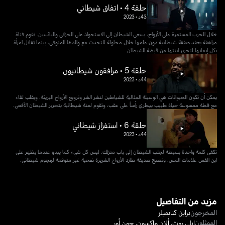
حلقة 4 • اتفاق شيطاني
43د
•
2023
خلال الحرب المستمرة على الأرواح، يسعى الشيطان إلى الاستحواذ على الحزانى واليائسين. تقوم فتاة
مراهقة بعقد صفقة شيطانية دون علمها خلال محاولة للتحدث مع والدها المتوفى، بينما تقاتل امرأة
بكل إيمانها لتحرير ابنتها من قبضة الشيطان.
حلقة 5 • مرافقون شيطانيون
44د
•
2023
يمكن أن تكون الحيوانات هي الوسيلة المثالية للشياطين لنشر الشر وترويع الأرواح البريئة. ويقلب لقاء
مع قطة ممسوسة حياة طبيب بيطري رأساً على عقب، وتقوم لعنة شيطانية بتحرير الشيطان الأفعى.
حلقة 6 • استفزاز شيطاني
44د
•
2023
تكفي كلمة واحدة بسيطة لجلب الشيطان إلى باب منزلك. ليس كل شيء كما يبدو عندما يظهر على
ابن القس علامات المس، وتصبح صديقة طارد الأرواح الشريرة ضحية غير متوقعة لهجوم شيطاني.
مزيد من التفاصيل
المخرجون
براين كنابميلر
الممثلون
إيلي روث
،
ألان ماكسون
،
جون أور