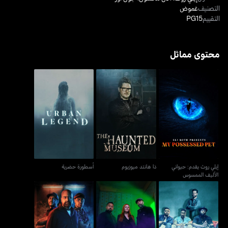
التصنيف
غموض
التقييم
PG15
محتوى مماثل
إيلي روث يقدم: حيواني
ذا هانتد ميوزيوم
أسطورة حضرية
الأليف الممسوس
إيلي روث يقدم: حيواني
ذا هانتد ميوزيوم
أسطورة حضرية
الأليف الممسوس
نادي الرعب
هيلب! ماي هاوس إز هونتد
غوست نيشن