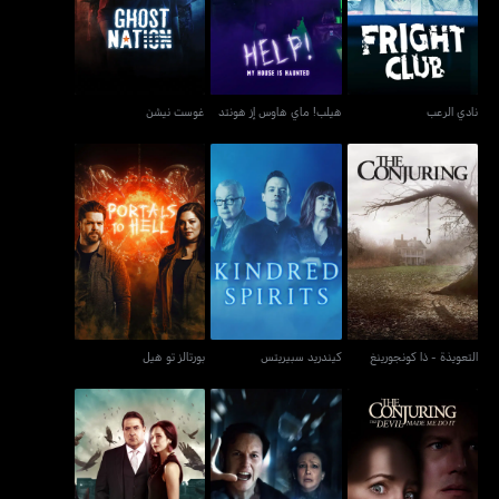
نادي الرعب
هيلب! ماي هاوس إز هونتد
غوست نيشن
التعويذة - ذا كونجورينغ
كيندريد سبيريتس
بورتالز تو هيل
التعويذة - ذا كونجورينغ
كيندريد سبيريتس
بورتالز تو هيل
ذا كونجورينغ: ذا ديفل ميد
ذا كونجورينغ: لاست رايتس
ذا ديد فايلز
مي دو إت