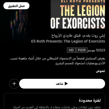
حمل التطبيق
إيلي روث يقدم: فيلق طاردي الأرواح
Eli Roth Presents: The Legion of Exorcists
2023
1 موسم
PG15
HD
يعرض المسلسل قصصاً عن الاستحواذ الشيطاني من خلال أشياء ملعونة تسبب
الأذى ووعمليات استحواذ للجسم البشري.
غموض
شاهد
لفترة محدودة
شاهد دون إعلانات وعلى شاشات متعدّدة، بالإضافة إلى العديد من المزايا