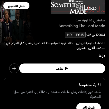
حمل التطبيق
سامثينغ ذا لورد ميد
Something The Lord Made
2004
1س 45د
PG15
HD
القصة الحقيقية لرجلين - أطلقا ثورة علمية وسط العنصرية وعدم تكافؤ الفرص في
منتصف القرن العشرين.
دراما
شاهد
لفترة محدودة
شاهد دون إعلانات وعلى شاشات متعدّدة، بالإضافة إلى العديد من المزايا
الحصرية
اشترك الآن