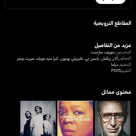
المقاطع الترويجية
مزيد من التفاصيل
المخرجون
جوزيف سارجنت
الممثلون
آلان ريكمان
،
ياسين بي
،
غابرييلي يونيون
،
كيرا سيدجويك
،
ميريت ويفر
التصنيف
دراما
التقييم
PG15
محتوى مماثل
ذا إمورتال لايف أوف هانرييتا
يو دونت نو جاك
ذا نيك
لاكس