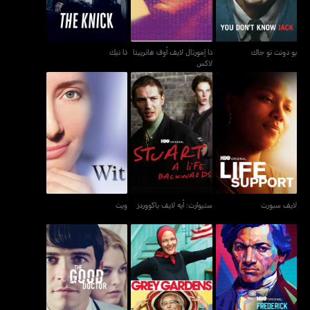
يو دونت نو جاك
ذا إمورتال لايف أوف هانرييتا
ذا نيك
لاكس
لايف سبورت
ستيوارت: أيه لايف باكووردز
ويت
لايف سبورت
ستيوارت: أيه لايف باكووردز
ويت
فريدريك دوغلاس: إن فايف
غراي غاردنز
ذا غود دكتور
سبيتشز