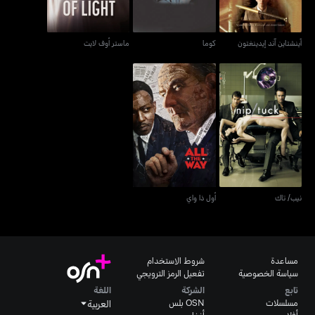
آينشتاين آند إيدينغتون
كوما
ماستر أوف لايت
نيب/ تاك
أول ذا واي
نيب/ تاك
أول ذا واي
مساعدة
شروط الاستخدام
سياسة الخصوصية
تفعيل الرمز الترويجي
تابع
الشركة
اللغة
مسلسلات
OSN بلس
العربية
أفلام
أنغامي