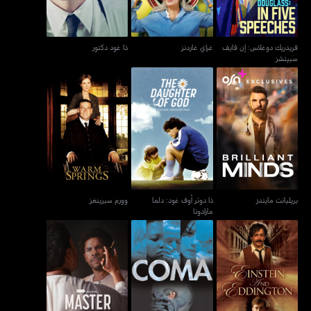
فريدريك دوغلاس: إن فايف
غراي غاردنز
ذا غود دكتور
سبيتشز
ذا دوتر أوف غود: دلما
بريليانت مايندز
وورم سبرينغز
مارادونا
بريليانت مايندز
ذا دوتر أوف غود: دلما
وورم سبرينغز
مارادونا
آينشتاين آند إيدينغتون
كوما
ماستر أوف لايت