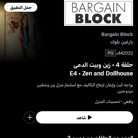
حمل التطبيق
Bargain Block
بارغين بلوك
2022
44د
PG
حلقة 4 • زين وبيت الدمى
E4 • Zen and Dollhouse
يواجه كيث وإيفان ارتفاع التكاليف مع استئجار منزل زين وشقتين
مزدوجتين.
واقعي • تحسينات المنزل
شاهد
2 المزيد من الحلقات من موسم