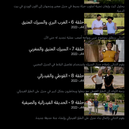
يحاول كيث وإيفان تجربة أسلوب حياة بسيط في منزل صغير ويتجهان إلى اللون الوردي في بيت
الدمية.
حلقة 6 • الغرب البري والسيرك العتيق
44د
•
2022
الثنائي ينطلق بموضوع غربي ويواجه أصعب عملية تجديد له حتى الآن.
حلقة 7 • السيرك العتيق والمغربي
44د
•
2022
يقوم الثنائي بإصلاح منزل السيرك واستخدام تفاصيل البلاط في المنزل المغربي.
حلقة 8 • القوطي والفيدرالي
44د
•
2022
يتجه الأولاد إلى الطراز القوطي مع بنغلوا ويخاطرون بشكل كبير في منزل على الطراز الفيدرالي.
حلقة 9 • الحديقة الفيدرالية والصيفية
44د
•
2022
يقوم الثنائي بإكمال بناء منزل على الطراز الفيدرالي وإنشاء جنة حديقة جديدة.