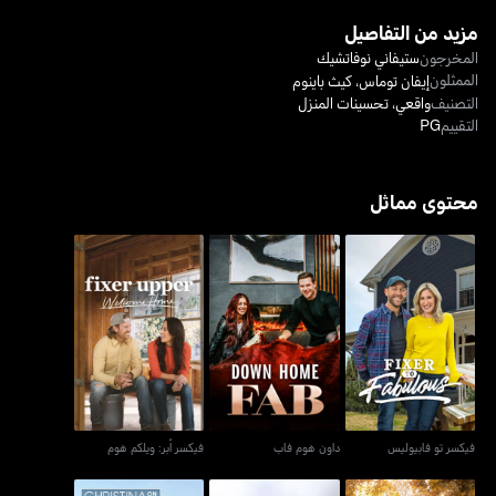
مزيد من التفاصيل
المخرجون
ستيفاني نوفاتشيك
الممثلون
إيفان توماس
،
كيث باينوم
التصنيف
واقعي
،
تحسينات المنزل
التقييم
PG
محتوى مماثل
فيكسر تو فابيوليس
داون هوم فاب
فيكسر أبر: ويلكم هوم
فيكسر تو فابيوليس
داون هوم فاب
فيكسر أبر: ويلكم هوم