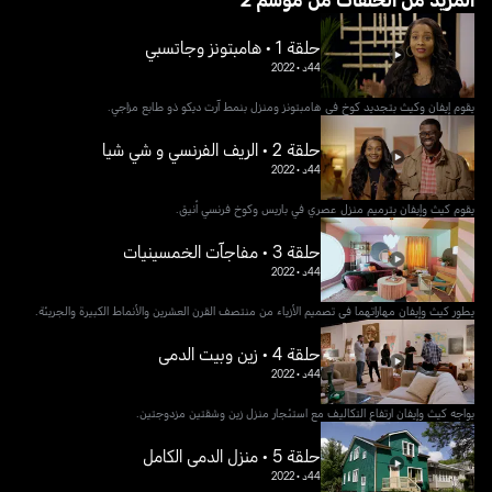
حلقة 1 • هامبتونز وجاتسبي
44د
•
2022
يقوم إيفان وكيث بتجديد كوخ في هامبتونز ومنزل بنمط آرت ديكو ذو طابع مزاجي.
حلقة 2 • الريف الفرنسي و شي شيا
44د
•
2022
يقوم كيث وإيفان بترميم منزل عصري في باريس وكوخ فرنسي أنيق.
حلقة 3 • مفاجآت الخمسينيات
44د
•
2022
يطور كيث وإيفان مهاراتهما في تصميم الأزياء من منتصف القرن العشرين والأنماط الكبيرة والجريئة.
حلقة 4 • زين وبيت الدمى
44د
•
2022
يواجه كيث وإيفان ارتفاع التكاليف مع استئجار منزل زين وشقتين مزدوجتين.
حلقة 5 • منزل الدمى الكامل
44د
•
2022