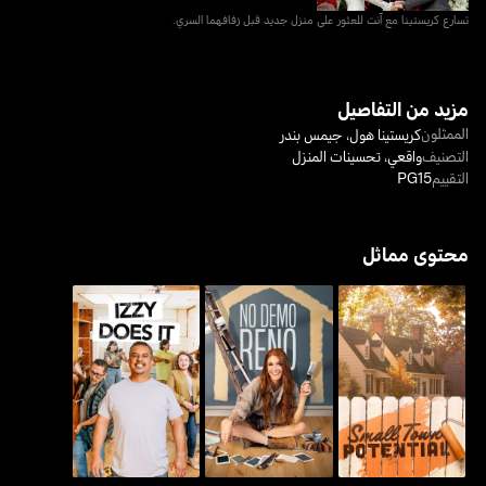
تسارع كريستينا مع آنت للعثور على منزل جديد قبل زفافهما السري.
مزيد من التفاصيل
الممثلون
كريستينا هول
،
جيمس بندر
التصنيف
واقعي
،
تحسينات المنزل
التقييم
PG15
محتوى مماثل
سمول تاون بوتينشال
نو ديمو رينو
إيزي دوز إت