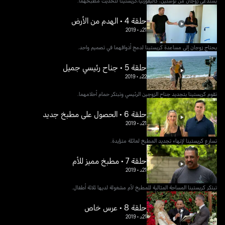
يستدعي زوجان من توستين، كاليفورنيا،كريستينا لتحديث مطبخهما.
حلقة 4 • الهدم من الأرض
21د
•
2019
يحتاج زوجان إلى مساعدة كريستينا لدمج أذواقهما في تصميم واحد.
حلقة 5 • جناح رئيسي جميل
22د
•
2019
تقوم كريستينا بتجديد جناح الزوجين الرئيسي وتبتكر حمام أحلامهما.
حلقة 6 • الحصول على مطبخ جديد
21د
•
2019
تسارع كريستينا لإنهاء تجديد المطبخ لعائلة متزايدة.
حلقة 7 • مطبخ مميز للأم
21د
•
2019
تبتكر كريستينا المساحة المثالية للمطبخ لأم مشغولة لديها ثلاثة أطفال.
حلقة 8 • عرس خاص
21د
•
2019