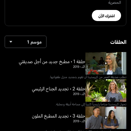
الحصرية
اشترك الآن
الحلقات
موسم 1
حلقة 1 • مطبخ جديد من أجل صديقتي
21د
•
2019
تطلب صديقة العمر من كريستينا أن تقوم بتجديد منزل طفولتها.
حلقة 2 • تجديد الجناح الرئيسي
21د
•
2019
تحول كريستينا جناحاً رئيسياً كئيباً إلى مساحة أنيقة وعملية.
حلقة 3 • تجديد المطبخ الملون
21د
•
2019