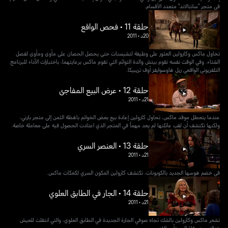
في متجر "سانتالاند" متعدد الأقسام.
حلقة 11 • فحص الواقع
20د
•
2011
تحاول ماكس وكارولين العثور على وظيفة لتشيسنات حتى يحصل الحصان على مأوى ومأوى لفصل
الشتاء. وفي الوقت نفسه تقوم بيتش والدة التوائم التي تقوم ماكس برعايتهما، باختبارات الأداء للبرنامج
التلفزيوني الواقعي ريل هاوسوايفز أوف تريبيكا.
حلقة 12 • عرض البيع المفاجئ
21د
•
2011
عندما يتعطل موقد ماكس، تحاول كارولين إعادة بيع بعض الخواتم باهظة الثمن إلى متجر بارني،
ولكنها تكتشف أن لقب عائلتها لم يعد مهماً في المتجر الذي اعتادت الحصول فيه على معاملة خاصة.
حلقة 13 • العنصر السري
21د
•
2011
في خضم هوسها الجديد بالكوبونات، تكتشف كارولين المكون السري لكعكات ماكس.
حلقة 14 • الجار في الطابق العلوي
21د
•
2011
تشعر ماكس وكارولين بالشك تجاه صوفي الجارة الجديدة في الطابق العلوي، والتي انتقلت للعيش
هناك بعد وفاة المستأجر القديم.