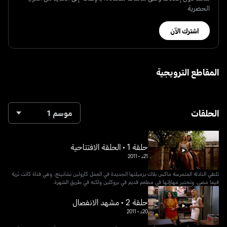
الحصرية
اشترك الآن
المقاطع الترويجية
الحلقات
موسم 1
حلقة 1 • الحلقة الافتتاحية
21د
•
2011
تلتقي النادلة المتمرسة ماكس بلاك بزميلتها الجديدة في العمل كارولين تشانينج، وهي فتاة كانت ثرية
فيما مضى، وتختبر مهاراتها في مطعم قديم في بروكلين ولكنه في طريق الشهرة.
حلقة 2 • مشهد الانفصال
20د
•
2011