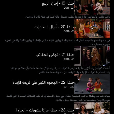
حلقة 19 • إجازة الربيع
21د
•
2011
تأخذ ماكس وكارولين إجازة عندما يُطلب منهما رعاية كلب في شقة فاخرة لزوجين.
حلقة 20 • أموال المخدرات
21د
•
2011
في محاولة منهما لجمع المال لمساعدة والد كارولين، تقوم ماكس بإقناع كارولين بالمشاركة في تجربة
سريرية لاختبار دواء.
حلقة 21 • فوضى الحقائب
21د
•
2011
أعطت كارولين وعداً لإيرل بأنها سترسل الضرائب عبر البريد، ولكن عندما علمت بأن ماكس لم تقم
بتعبئة طلب الضرائب، فإنها سوف تتوقف عن محاولة مساعدة ماكس.
حلقة 22 • الهجوم الكبير على كريمة الزبدة
20د
•
2011
سوف تتعرض وظيفة ماكس كجليسة أطفال مع بيتش للخطر إذا لم تكن الكعكات الصغيرة التي قامت
هي وكارولين بصنعهما من أجل صديقة بيتش مثالية.
حلقة 23 • حفلة مارثا ستيورات - الجزء 1