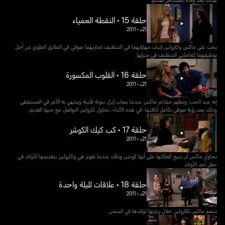
حلقة 15 • النقطة العمياء
21د
•
2011
يجب على ماكس وكارولين إثبات مهاراتهما في التنظيف لجارتهما صوفي في الطابق العلوي من أجل
توظيفهما كعاملتي التنظيف في منزلها.
حلقة 16 • القلوب المكسورة
21د
•
2011
إنه عيد الحب، وتظهر مشاعر ماكس عندما يصاب إيرل بنوبة قلبية وينتهي به الأمر في المستشفى
وذلك بعد رؤية صوفي بكامل أناقتها، في هذه الأثناء، تحاول كارولين التواصل مع حبها القديم.
حلقة 17 • كب كيك الكوشر
21د
•
2011
تحاول ماكس أن تبيع كعكاتها على أنها كوشير وذلك عندما تقوم هي وكارولين بتقديمها الأولاد في
حفل أحد الأولاد.
حلقة 18 • علاقات لليلة واحدة
21د
•
2011
تنضم ماكس لكارولين خلال زيارتها لوالدها في السجن.