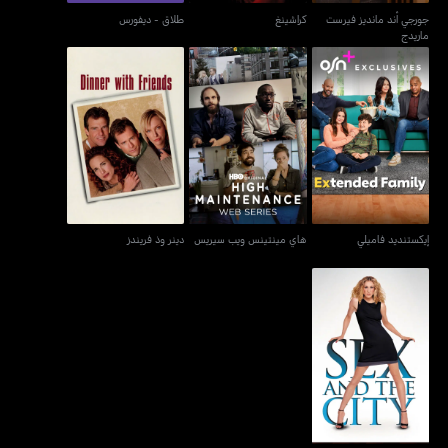
جورجي أند مانديز فيرست
كراشينغ
طلاق - ديفورس
ماريدج
إيكستنديد فاميلي
هاي مينتينس ويب سيريس
دينر وذ فريندز
إيكستنديد فاميلي
هاي مينتينس ويب سيريس
دينر وذ فريندز
سيكس آند ذا سيتي