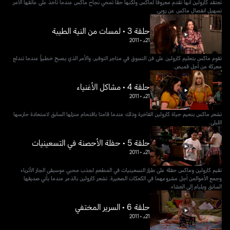
تعتقد كارولين أنها تقدم معروفاً لماكس ولكنها حقًا تمحي نجاح ماكس عندما تأخذ على عاتقها الأمر
تسهيل انفصال ماكس عن روبي.
حلقة 3 • لمسات من النية الطيبة
21د
•
2011
تقوم ماكس بتعليم كارولين على فن التسوق في متاجر التوفير، والأمر الذي يصبح خطيراً عندما تندلع
معركة من أجل قميص.
حلقة 4 • مشاكل الأغنياء
21د
•
2011
تشعر ماكس بنعيم حياة كارولين الفاخرة وذلك عندما قامتا باقتحام منزلها السابق لاستعادة حارسها
الليلي.
حلقة 5 • حفلة الأحصنة في التسعينيات
21د
•
2011
تقيم كارولين وماكس حفلة على طراز التسعينيات في المطعم لجذب محبي موسيقى الجاز الأثرياء
وجمع الأموالمن أجل مشروعهما في الكعكات الصغيرة. تشعر كارولين بالذعر عندما يأتي صديقها
السابق ويليام إلى العشاء.
حلقة 6 • السرير المختفي
21د
•
2011