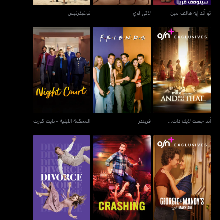
تو أند إيه هالف مين
لاكي لوي
توغيذرنيس
أند جست لايك ذات...
فريندز
المحكمة الليلية - نايت كورت
أند جست لايك ذات...
فريندز
المحكمة الليلية - نايت كورت
جورجي أند مانديز فيرست
كراشينغ
طلاق - ديفورس
ماريدج