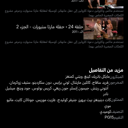
20د
•
2011
تستخدم ماكس وكارولين دعوة كارولين إلى حفل مانهاتن كوسيلة لمقابلة مارثا ستيوارت وعرض مشروع
الكعكات الصغيرة الخاص بهما.
حلقة 24 • حفلة مارثا ستيورات - الجزء 2
21د
•
2011
تستخدم ماكس وكارولين دعوة كارولين إلى حفل مانهاتن كوسيلة لمقابلة مارثا ستيوارت وعرض مشروع
الكعكات الصغيرة الخاص بهما.
مزيد من التفاصيل
مايكل باتريك كينغ
،
ويتني كمنغز
المبتكرون
المخرجون
فريد سافاج
،
كاثلين مارشال
،
لوني برايس
،
دون سكاردينو
،
ستيف زوكرمان
،
أنتوني ريتش
،
جيسون إنسلر
،
جون ريغي
،
كريس بولوس
،
جود وينغ
،
ميشيل
نادر
الممثلون
كات دينينغز
،
بيث بيهرز
،
جنيفر كوليدج
،
غاريت موريس
،
جوناثان كايت
،
ماثيو
موي
التصنيف
كوميدي
التقييم
PG15