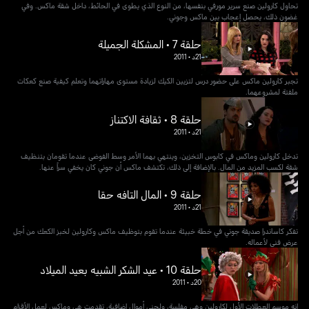
تحاول كارولين صنع سرير مورفي بنفسها، من النوع الذي يطوى في الحائط، داخل شقة ماكس. وفي
غضون ذلك، يحصل إعجاب بين ماكس وجوني.
حلقة 7 • المشكلة الجميلة
21د
•
2011
تجبر كارولين ماكس على حضور درس لتزيين الكيك لزيادة مستوى مهاراتهما وتعلم كيفية صنع كعكات
ملفتة لمشروعهما.
حلقة 8 • ثقافة الاكتناز
21د
•
2011
تدخل كارولين وماكس في كابوس التخزين، وينتهي بهما الأمر وسط الفوضى عندما تقومان بتنظيف
شقة لكسب المزيد من المال. بالإضافة إلى ذلك، تكتشف ماكس أن جوني كان يخفي سراً عنها.
حلقة 9 • المال التافه حقا
21د
•
2011
تفكر كاساندرا صديقة جوني في خطة خبيثة عندما تقوم بتوظيف ماكس وكارولين لخبز الكعك من أجل
عرض فني لأعماله.
حلقة 10 • عيد الشكر الشبيه بعيد الميلاد
20د
•
2011
إنه موسم العطلات الأول لكارولين وهي مفلسة، ولجني أموال إضافية، تقدمت هي وماكس لعمل الأقزام