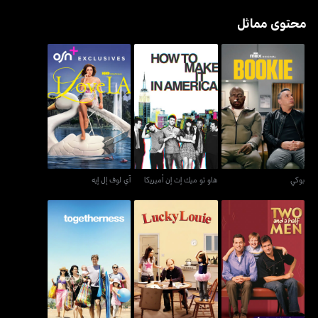
محتوى مماثل
بوكي
هاو تو ميك إت إن أميريكا
آي لوف إل إيه
بوكي
هاو تو ميك إت إن أميريكا
آي لوف إل إيه
تو أند إيه هالف مين
لاكي لوي
توغيذرنيس