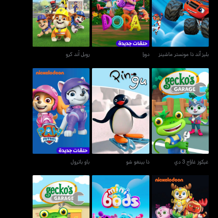
بليز آند ذا مونستر ماشينز
دورا
روبل أند كرو
بليز آند ذا مونستر ماشينز
دورا
روبل أند كرو
غيكوز غاراج 3 دي
ذا بينغو شو
باو باترول
غيكوز غاراج 3 دي
ذا بينغو شو
باو باترول