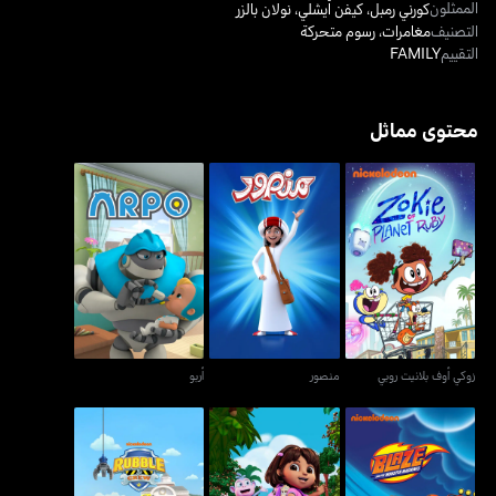
الممثلون
كورني رمبل
،
كيفن أيشلي
،
نولان بالزر
التصنيف
مغامرات
،
رسوم متحركة
التقييم
FAMILY
محتوى مماثل
زوكي أوف بلانيت روبي
منصور
أربو
زوكي أوف بلانيت روبي
منصور
أربو