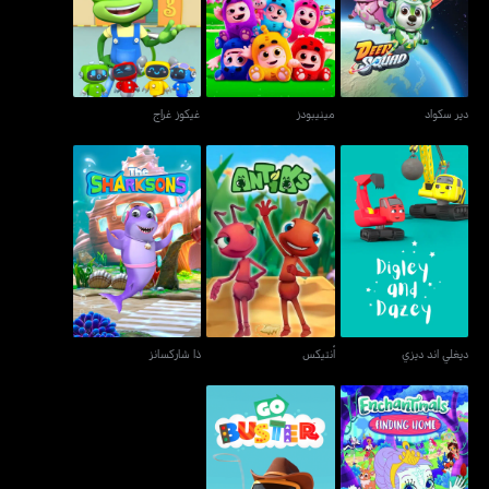
دير سكواد
مينيبودز
غيكوز غراج
دير سكواد
مينيبودز
غيكوز غراج
ديغلي اند ديزي
أنتيكس
ذا شاركسانز
ديغلي اند ديزي
أنتيكس
ذا شاركسانز
إنشانتيمالز - فايندينغ هوم
غو باستر