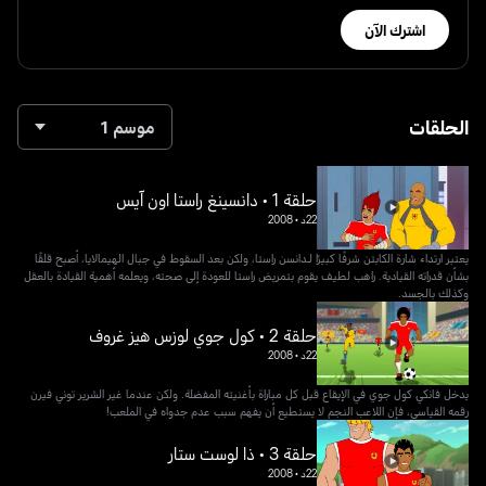
اشترك الآن
الحلقات
موسم 1
حلقة 1 • دانسينغ راستا اون آيس
22د
•
2008
يعتبر ارتداء شارة الكابتن شرفًا كبيرًا لـدانسن راستا، ولكن بعد السقوط في جبال الهيمالايا، أصبح قلقًا
بشأن قدراته القيادية. راهب لطيف يقوم بتمريض راستا للعودة إلى صحته، ويعلمه أهمية القيادة بالعقل
وكذلك بالجسد.
حلقة 2 • كول جوي لوزس هيز غروف
22د
•
2008
يدخل فانكي كول جوي في الإيقاع قبل كل مباراة بأغنيته المفضلة. ولكن عندما غير الشرير توني فيرن
رقمه القياسي، فإن اللاعب النجم لا يستطيع أن يفهم سبب عدم جدواه في الملعب!
حلقة 3 • ذا لوست ستار
22د
•
2008