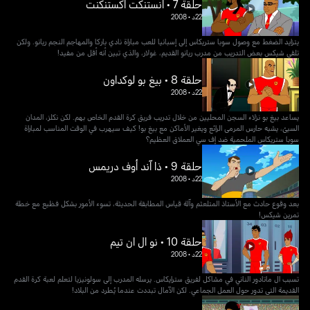
حلقة 7 • انستنكت اكستنكنت
22د
•
2008
يتزايد الضغط مع وصول سوبا ستريكاس إلى إسبانيا للعب مباراة نادي باركا والمهاجم النجم ريانو. ولكن
تلقى شيكس بعض التدريب من مدرب ريانو القديم، غولار، والذي تبين أنه أقل من مفيد!
حلقة 8 • بيغ بو لوكداون
22د
•
2008
يساعد بيغ بو نزلاء السجن المحليين من خلال تدريب فريق كرة القدم الخاص بهم. لكن نكلز، المدان
السيئ، يشبه حارس المرمى الرائع ويغير الأماكن مع بيغ بو! كيف سيهرب في الوقت المناسب لمباراة
سوبا ستريكاس الملحمية ضد إف سي العملاق العظيم؟
حلقة 9 • ذا آند أوف دريمس
22د
•
2008
بعد وقوع حادث مع الأستاذ المتلعثم وآلة قياس المطابقة الحديثة، تسوء الأمور بشكل فظيع مع خطة
تمرين شيكس!
حلقة 10 • نو ال ان تيم
22د
•
2008
تسبب ال ماتادور الناني في مشاكل لفريق سترايكاس. يرسله المدرب إلى سولونيزيا لتعلم لعبة كرة القدم
القديمة التي تدور حول العمل الجماعي. لكن الآمال تبددت عندما يُطرد من البلاد!