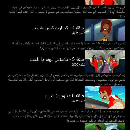
في رحلة إلى ريو للعب أفضل اللاعبين البرازيليين، كليب بلمنتييري، تم هزم سوبا ستريكس في لعبة
شاطئية "ودية". الشخص الوحيد الذي يمكنه مساعدتهم هو أسطورة اللعب ... الذي فُقد لمدة ثلاثين
عامًا!
حلقة 4 • كمباوند كمبرومايسد
22د
•
2008
تشتهر كات لص القطط الجميلة، بأنها جيدة في التسلل إلى المباني عالية التقنية! بأوامر من أعداء
سترايكاس اللدودين، قامت بزرع حشرة تجسس في مجمع التدريب السري!
حلقة 5 • بلاستس فروم ذا باست
22د
•
2008
يسافر سوبا ستريكاس إلى المكسيك لمواجهة أكبر حارس مرمى في الدوري الممتاز. يكشف شيكس عن
ماضي دو لوس سنتتوس، ويكتشف اكتشافًا رائعًا في مسقط رأس الرجل الضخم: أطلال الأزتك الغامضة
... وأصول اللعبة نفسها!
حلقة 6 • بتوين فراندس
22د
•
2008
بينما يواجه سوبا سترايكاس فريق تويستنيغ تايغر القديم، إف سي ناكاماس، لكن رئيس ناكاما أورا غيري
أصدر قرص دي في دي لكل تحركات تايغر السرية لمعاقبته على ترك الفريق. الآن يحتاج لاعب خط
الوسط الشهير إلى إيجاد حركات جديدة ... وبسرعة!