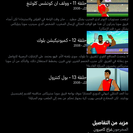
حلقة 11 • وولف ان كوتشس كلوثنغ
22د
•
2008
ارتفعت مستويات التوتر لدى المدرب بشكل مطرد ... حان وقت الراحة في الفراش والاسترخاء! لكن أعداء
فريق سوبا يدركون أن هذا هو الوقت المثالي لإرسال المخرب: الشخص الذي سيدرب سوبا يترايكاس
بشكل سيء قدر الإمكان!
حلقة 12 • كميونيكيشن بلوك
21د
•
2008
لا يتحدث المدافع القوي لـلفريق، ذا بلوك، سوى بلغته الأم. فهو يعتمد على الإشارات البصرية للتواصل
مع زملائه في الفريق. لكن مدرب الخصم الشرير، توني فيرن، يخطط لاستغلال ذلك، والتأكد من أن سوبا
ستريكاس يخسرون المباراة القادمة!
حلقة 13 • بول كنترول
22د
•
2008
بدأ العد التنازلي لنهائي الدوري الممتاز! سوف يواجه فريق سوبا ستريكاس منافسه القديم إنفينسيبل
يونايتد. لكن المخادع فينس يهرب كرة بجهاز تحكم عن بعد إلى الملعب يوم المباراة!
مزيد من التفاصيل
المخرجون
غراغ كاميرون