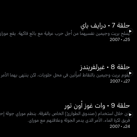
حلقة 7 • درايف باي
يسلح بريت وجيمين نفسيهما من أجل حرب عرقية مع بائع فاكهة. يقع موراي 
25د
•
2007
حلقة 8 • غيرلفريندز
يقوم بريت وجيمين بالتقاط امرأتين في محل حلويات، لكن ينتهي بهما الأمر ب
27د
•
2007
حلقة 9 • وات غوز أون تور
من خلال استخدام (صندوق الطوارئ) الخاص بالفرقة، ينظم موراي جولة إحمائ
فريق لكرة الماء، الأمر الذي يدمر الجولة وعلاقتهم مع موراي.
24د
•
2007