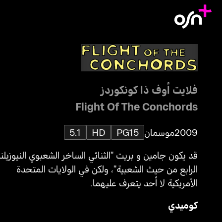
فلايت أوف ذا كونكوردز
Flight Of The Conchords
2009
موسمان
PG15
HD
5.1
قد يكون جامين و بريت "الثنائي الساخر الشعبوي النيوزيلن
الرابع من حيث الشعبية"، ولكن في الولايات المتحدة
الأمريكية لا أحد يتعرف عليهما.
كوميدي