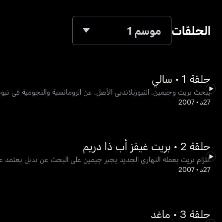
الحلقات
موسم 1
حلقة 1 • سالي
يبحث بريت وجيمين، النيوزيلانديي الأصل، عن الرومانسية والنجومية في نيو
27د
•
2007
حلقة 2 • بريت غيفز أب ذا دريم
التزام بريت بعمله النهاري الجديد يجبر جيمين على البحث عن بديل يعتمد علي
27د
•
2007
حلقة 3 • ماغد