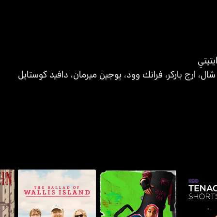
ايتيتي
شال
،
ارج باركر
،
فرانك وود
،
يوجين ميرمان
،
دافيد كوستايل