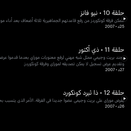
حلقة 10 • نيو فانز
تتمكن فرقة كونكوردز من رفع قاعدتهم الجماهيرية ثلاثة أضعاف بعد أداء مو
25د
•
2007
حلقة 11 • ذي أكتور
يجند بريت وجيمي ممثل شبه مهني لرفع معنويات موراي بعدما قدموا عرضا مخيب
وتقديم عرض تسجيل لا يمكن تصديقه لموراي وفرقة كونكوردز.
27د
•
2007
حلقة 12 • ذا ثيرد كونكورد
يفرض موراي على بريت وجيمي عضوا جديدا في الفرقة، الأمر الذي يتسبب ب
26د
•
2007