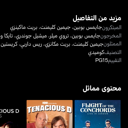
مزيد من التفاصيل
جايمس بوبين
،
جيمين كليمنت
،
بريت ماكينزي
المبتكرون
المخرجون
جايمس بوبين
،
تروي ميلر
،
ميشيل جوندري
،
تايكا و
الممثلون
جيمين كليمنت
،
بريت مكانزي
،
ريس داربي
،
كريستين 
التصنيف
كوميدي
التقييم
PG15
محتوى مماثل