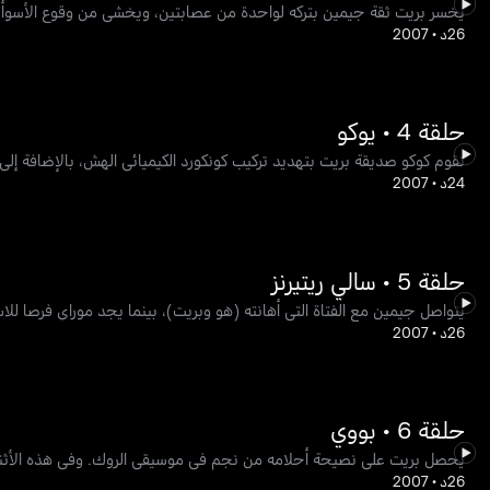
يخسر بريت ثقة جيمين بتركه لواحدة من عصابتين، ويخشى من وقوع الأسوأ ع
26د
•
2007
حلقة 4 • يوكو
تقوم كوكو صديقة بريت بتهديد تركيب كونكورد الكيميائي الهش، بالإضافة إلى 
24د
•
2007
حلقة 5 • سالي ريتيرنز
يتواصل جيمين مع الفتاة التي أهانته (هو وبريت)، بينما يجد موراي فرصا للا
26د
•
2007
حلقة 6 • بووي
يحصل بريت على نصيحة أحلامه من نجم في موسيقى الروك. وفي هذه الأثناء
26د
•
2007