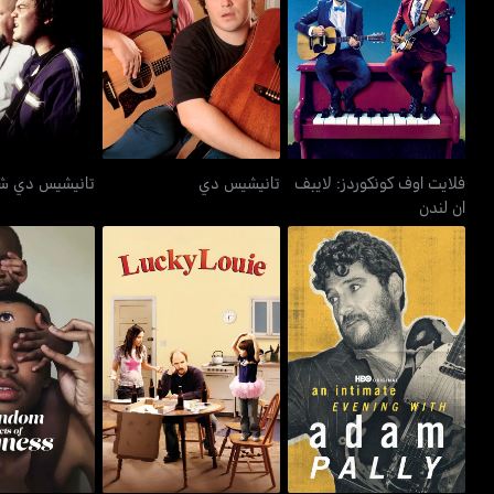
فلايت اوف كونكوردز: لايبف
تانيشيس دي
تانيشيس د
ان لندن
فلايت اوف كونكوردز: لايبف
تانيشيس دي
تانيشيس دي ش
ان لندن
آن إنتميت إيفنينغ ويذ آدم
لاكي لوي
راندوم أكتس أ
بالي