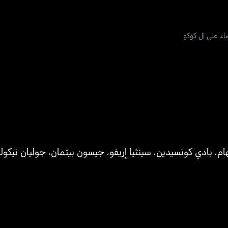
ء على ال كوكو
ام
،
بادي كونسيدين
،
سينثيا إريفو
،
جيسون بيتمان
،
جوليان نيكو