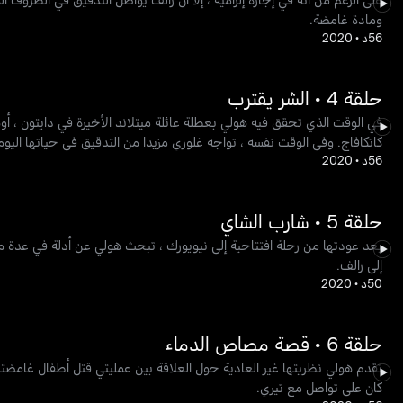
ومادة غامضة.
56د
•
2020
حلقة 4 • الشر يقترب
في الوقت الذي تحقق فيه هولي بعطلة عائلة ميتلاند الأخيرة في دايتون ، 
كاتكافاج. وفي الوقت نفسه ، تواجه غلوري مزيدا من التدقيق في حياتها اليوم
56د
•
2020
حلقة 5 • شارب الشاي
بعد عودتها من رحلة افتتاحية إلى نيويورك ، تبحث هولي عن أدلة في عدة 
إلى رالف.
50د
•
2020
حلقة 6 • قصة مصاص الدماء
تقدم هولي نظريتها غير العادية حول العلاقة بين عمليتي قتل أطفال غامضتين
كان على تواصل مع تيري.