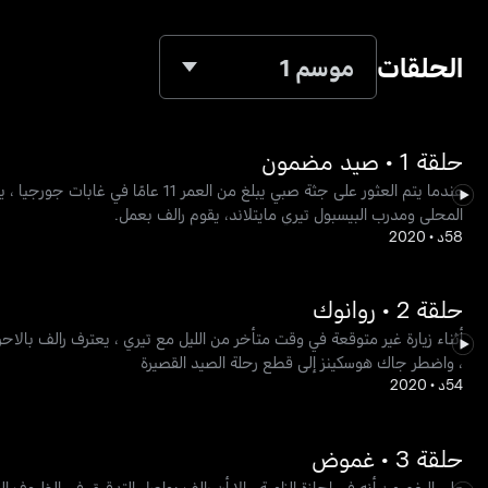
الحلقات
موسم 1
حلقة 1 • صيد مضمون
عندما يتم العثور على جثة صبي يبلغ 
المحلي ومدرب البيسبول تيري مايتلاند، يقوم رالف بعمل.
58د
•
2020
حلقة 2 • روانوك
أثناء زيارة غير متوقعة في وقت متأخر من الليل مع تيري ، يعترف رالف بالاح
، واضطر جاك هوسكينز إلى قطع رحلة الصيد القصيرة
54د
•
2020
حلقة 3 • غموض
على الرغم من أنه في إجازة إلزامية ، إلا أن رالف يواصل التدقيق في الظروف