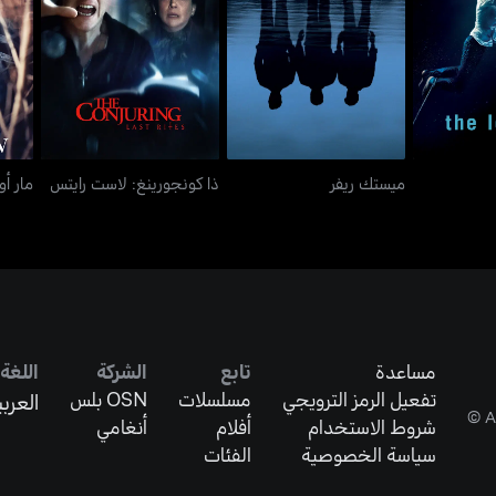
اوفرز
ميستك ريفر
ذا كونجورينغ: لاست رايتس
م
ميستك ريفر
ذا كونجورينغ: لاست رايتس
مار أ
مساعدة
تابع
الشركة
اللغة
تفعيل الرمز الترويجي
مسلسلات
OSN بلس
العربي
شروط الاستخدام
أفلام
أنغامي
سياسة الخصوصية
الفئات