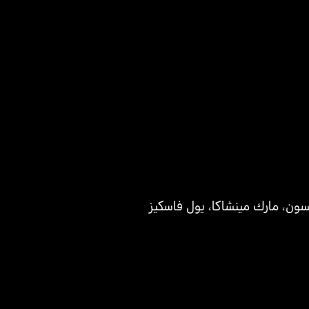
لسون
،
مارك مينشاكا
،
يول فاسكيز