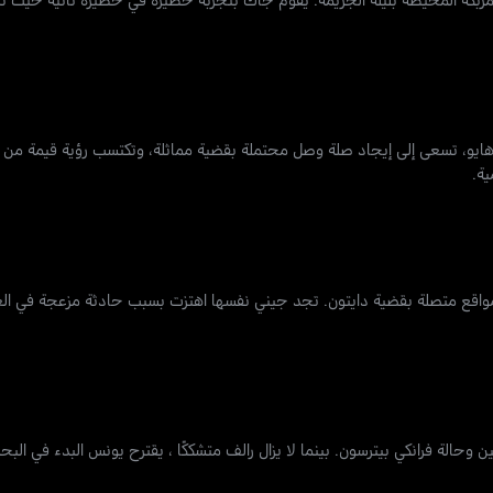
أوهايو، تسعى إلى إيجاد صلة وصل محتملة بقضية مماثلة، وتكتسب رؤية قيمة من 
ية.
مواقع متصلة بقضية دايتون. تجد جيني نفسها اهتزت بسبب حادثة مزعجة في العم
 وحالة فرانكي بيترسون. بينما لا يزال رالف متشككًا ، يقترح يونس البدء في ا