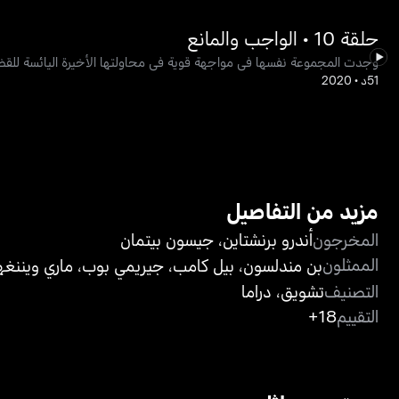
حلقة 10 • الواجب والمانع
وجدت المجموعة نفسها في مواجهة قوية في محاولتها الأخيرة اليائسة للقضا
51د
•
2020
مزيد من التفاصيل
المخرجون
أندرو برنشتاين
،
جيسون بيتمان
الممثلون
بن مندلسون
،
بيل كامب
،
جيريمي بوب
،
ماري ويننغه
التصنيف
تشويق
،
دراما
التقييم
18+