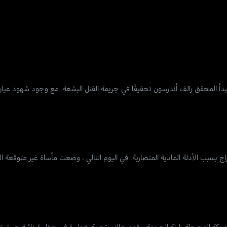
من العمر 11 عامًا في غابات جورجيا ، يبدأ المحقق رالف أندرسون تحقيقًا في جريمة القتل البشعة. مع وجود شه
راج بسبب الأدلة المادية المتضاربة. في اليوم التالي ، وضعت مأساة غير متوقعة
 المربكة المحيطة بليلة الجريمة. يقوم جاك بتجربة خطيرة في حظيرة نائية حيث ت