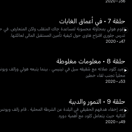
56د
•
2020
حلقة 7 • في أعماق الغابات
تقوم هولي بمحاولة محسوبة لمساعدة جاك المتقلب ولكن المتعارض، في حين ي
تدرس جلوري اقتراح هاوي حول كيفية تأمين المستقبل المالي لعائلتها.
47د
•
2020
حلقة 8 • معلومات مغلوطة
يعيد كلود صلاته مع شقيقه سيل في تينيسي ، بينما يتبعه هولي ورالف ويونس و
محلياً تجنب لقاء خطير.
53د
•
2020
حلقة 9 • النمور والدببة
بعد إخفاء هدفهم الحقيقي في البلدة عن الشرطة المحلية ، قام رالف ويونس
التالية حيث يتعامل كلود مع أهمية دوره.
49د
•
2020