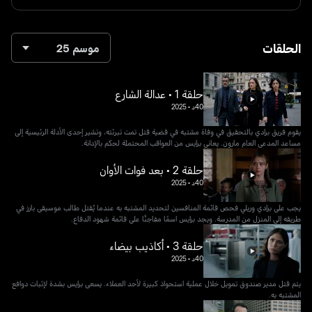
الحلقات
موسم 25
حلقة 1 • عدالة الشارع
40د
•
2025
يقوم فريق برادي بالتحقيق في وفاة مشتبه في قضية قتل تمت تبرئته، وتشير إحدى الأدلة الرئيسية إلى
مساعد المدعي العام مارون. يعاني برايس من العواقب المحتملة لحكم بالإدانة.
حلقة 2 • بعد فوات الأوان
40د
•
2025
يجب على برادي وريلي فحص قائمة المنافسين لتحديد المشتبه به عندما يُقتل طالب موسيقى بارز في
طريقه إلى المنزل من المدرسة. ويجد برايس اسمًا مفاجئًا على قائمة شهود الدفاع.
حلقة 3 • أكاذيب بيضاء
40د
•
2025
يتم قتل مدير صندوق تمويل خلال عملية استحواذ كبيرة لأحد العملاء. يسعى برايس بشدة لإثبات دوافع
المشتبه به.