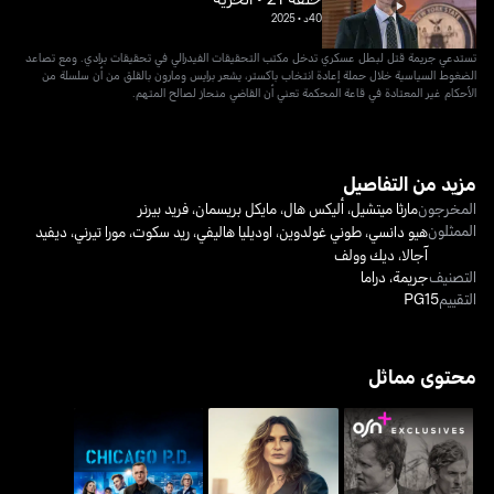
40د
•
2025
تستدعي جريمة قتل لبطل عسكري تدخل مكتب التحقيقات الفيدرالي في تحقيقات برادي. ومع تصاعد
الضغوط السياسية خلال حملة إعادة انتخاب باكستر، يشعر برايس ومارون بالقلق من أن سلسلة من
الأحكام غير المعتادة في قاعة المحكمة تعني أن القاضي منحاز لصالح المتهم.
مزيد من التفاصيل
المخرجون
مارثا ميتشيل
،
أليكس هال
،
مايكل بريسمان
،
فريد بيرنر
الممثلون
هيو دانسي
،
طوني غولدوين
،
اوديليا هاليفي
،
ريد سكوت
،
مورا تيرني
،
ديفيد
آجالا
،
ديك وولف
التصنيف
جريمة
،
دراما
التقييم
PG15
محتوى مماثل