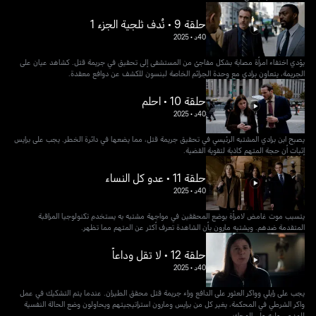
حلقة 9 • نُدف ثلجية الجزء 1
40د
•
2025
يؤدي اختفاء امرأة مصابة بشكل مفاجئ من المستشفى إلى تحقيق في جريمة قتل. كشاهد عيان على
الجريمة، يتعاون برادي مع وحدة الجرائم الخاصة لبنسون للكشف عن دوافع معقدة.
حلقة 10 • احلم
40د
•
2025
يصبح ابن برادي المشتبه الرئيسي في تحقيق جريمة قتل، مما يضعها في دائرة الخطر. يجب على برايس
إثبات أن حجة المتهم كاذبة لتقوية القضية.
حلقة 11 • عدو كل النساء
40د
•
2025
يتسبب موت غامض لامرأة بوضع المحققين في مواجهة مشتبه به يستخدم تكنولوجيا المراقبة
المتقدمة ضدهم. ويشتبه مارون بأن الشاهدة تعرف أكثر عن المتهم مما تظهر.
حلقة 12 • لا تقل وداعاً
40د
•
2025
يجب على رايلي وواكر العثور على الدافع وراء جريمة قتل محقق الطيران. عندما يتم التشكيك في عمل
واكر الشرطي في المحكمة، يغير كل من برايس ومارون استراتيجيتهم ويحاولون وضع الحالة النفسية
للمدعى عليه على المحك.