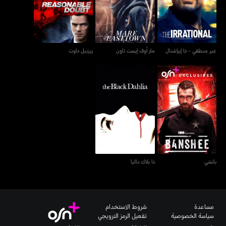
غير منطقي - ذا إيراشنال
مار أوف إيست تاون
ريزنبل داوت
بانشي
ذا بلاك داليا
بانشي
ذا بلاك داليا
مساعدة
شروط الاستخدام
سياسة الخصوصية
تفعيل الرمز الترويجي