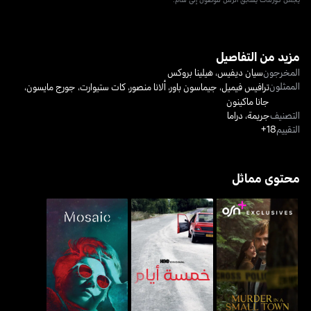
مزيد من التفاصيل
المخرجون
سيان ديفيس
،
هيلينا بروكس
الممثلون
ترافيس فيميل
،
جيماسون باور
،
ألانا منصور
،
كات ستيوارت
،
جورج مايسون
،
جانا ماكينون
التصنيف
جريمة
،
دراما
التقييم
18+
محتوى مماثل
ميردر إن أيه سمول تاون
خمسة أيام - فايف دايز
موزاييك