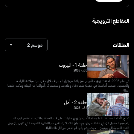
المقاطع الترويجية
الحلقات
موسم 2
حلقة 1 • الهروب
53د
•
2025
في عام 2003، اختفت زوي جاكوبس من بلدة مورفيل الجميلة خلال حفل عيد ميلادها الواحد
والعشرين. جمعت أغراضها في حقيبة ظهر زرقاء وغادرت، وسحبت كل أموالها من البنك وتركت خلفها
رسالة.
حلقة 2 • أمل
54د
•
2025
تمنح الأدلة الجديدة لناديا وسام الأمل بأن زوي ما زالت على قيد الحياة. ولكن بينما يقوم كورماك
بتجميع الجدول الزمني لاختفاء زوي، يجد بأن ذلك لا يتماشى مع النظرية القديمة التي تقول بأن زوي
قادت السيارة إلى بريزبين - حيث يبدو بأنها لم تغادر مورفال تلك الليلة.