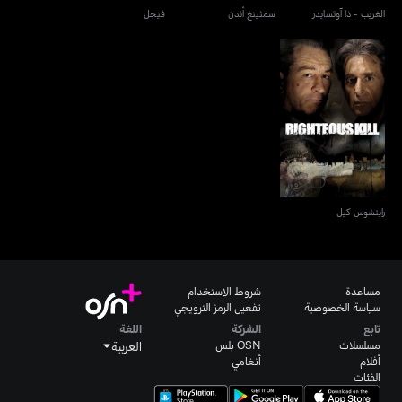
الغريب - ذا آوتسايدر
سمثينغ أندن
فيجل
رايتشوس كيل
رايتشوس كيل
مساعدة
شروط الاستخدام
سياسة الخصوصية
تفعيل الرمز الترويجي
تابع
الشركة
اللغة
مسلسلات
OSN بلس
العربية
أفلام
أنغامي
الفئات