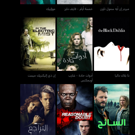
ميردر إن أيه سمول تاون
خمسة أيام - فايف دايز
موزاييك
أدوات حادة - شارب
ذا بلاك داليا
إن ذي إليكتريك ميست
أوبجكتس
ذا بلاك داليا
أدوات حادة - شارب
إن ذي إليكتريك ميست
أوبجكتس
السائح - ذا توريست
ريزنبل داوت
التراجع - ذا أندوينغ