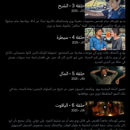
حلقة 3 • الشبح
53د
•
2025
يدعو كورماك سام لفحص محتويات حقيبة زوي واستكشاف ذاكرتها بحثًا عن أدلة. ويلاحظ سام منشورًا
من شركة جاكوبس للبناء يحمل كلمة "سافاير" مكتوبة بخط يد زوي.
حلقة 4 • سيطرة
51د
•
2025
يؤدي اكتشاف رفات زوي إلى موجات صادمة عبر المجتمع، خصوصًا لأولئك الذين كانوا متمسكين بالأمل
في أن زوي ما زالت على قيد الحياة. حتى ليو، الذي كان قد حزن على فقدان ابنته منذ سنوات، يعيش
في حالة من الحزن الشديد.
حلقة 5 • المال
49د
•
2025
تضيق لائحة المشتبه بهم. ويكشف كمبيوتر شون عن تاريخ من السلوك المشين تجاه النساء، بما في
ذلك الصور الملتقطة لزوي دون موافقتها.
حلقة 6 • الياقوت
56د
•
2025
يسعى كورماك جاهداً للقبض على قاتل زوي بعد أن تم تسليط الضوء على جولي. ولكن يتضح بأن ليو
كان يكذب بشأن حجة الغياب الخاصة به طوال الوقت، واكتشاف جديد بخصوص المتصل المجهول
يجعل كورماك يسابق الزمن للوصول إلى سام.