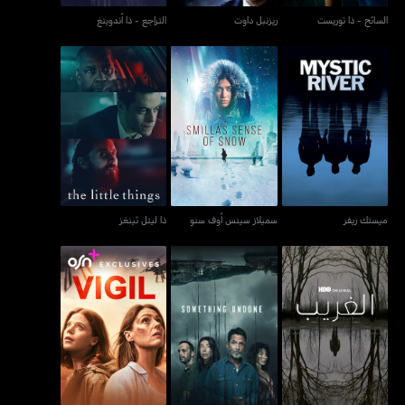
السائح - ذا توريست
ريزنبل داوت
التراجع - ذا أندوينغ
ميستك ريفر
سميلاز سينس أوف سنو
ذا ليتل ثينغز
ميستك ريفر
سميلاز سينس أوف سنو
ذا ليتل ثينغز
الغريب - ذا آوتسايدر
سمثينغ أندن
فيجل