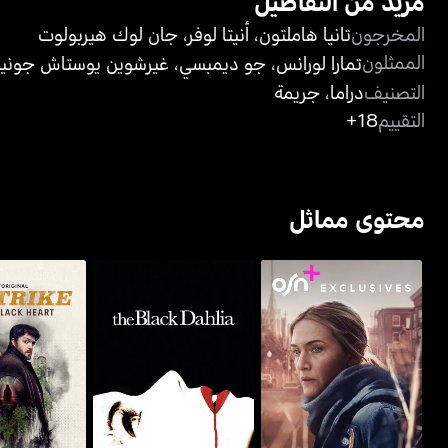
مزيد من التفاصيل
المخرجون
تانيا هاملتون
،
أنيتا لوفر
،
جان لوك هيربولوت
الممثلون
تمارا لورانس
،
جو ديمبسي
،
غيرشوين يوستاش جونيو
التصنيف
دراما
،
جريمة
التقييم
18+
محتوى مماثل
سي. بي. سترا
مار أوف إيست تاون
ذا بلاك داليا
بلاك ه