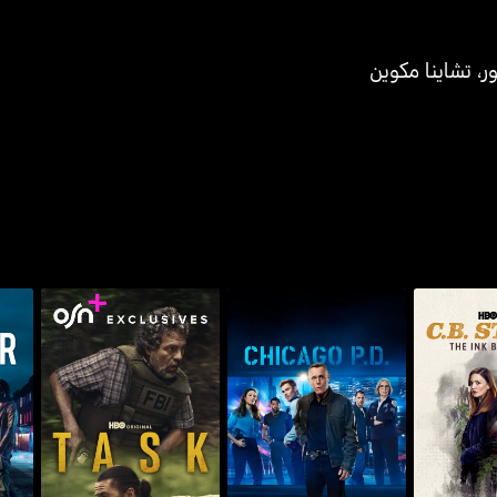
ر
،
تشاينا مكوين
يك: ذا إنك
شيكاغو بي.دي.
تاسك
ارت