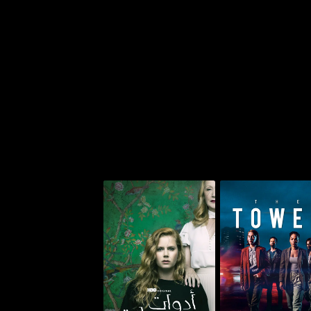
أدوات حادة - شارب
ذا تاور
أوبجكتس