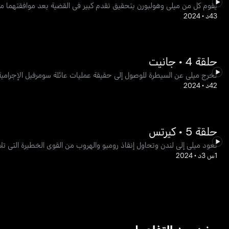
يقوم كل من ميلي وهولبورن بتحقيق تقدم كبير في القضية بعد موافقتهما مج
43د
•
2024
حلقة 4 • جانيت
تخرج ميلي عن السيطرة للوصول إلى حقيقة عمليات عائلة سومرفيل الإجرامية
42د
•
2024
حلقة 5 • كيرتس
تعود ميلي إلى لندن وتحاول إنقاذ روميو والهروب من القوى الخطيرة التي تل
1س 3د
•
2024