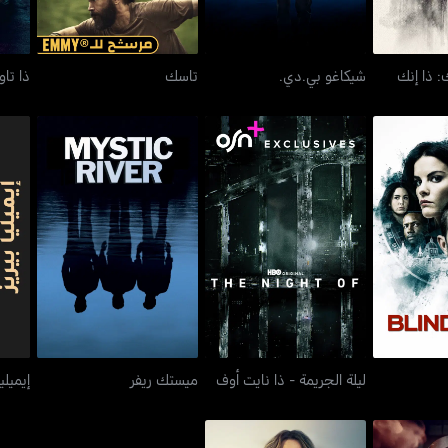
: ذا إنك
شيكاغو بي.دي.
تاسك
ذا تاو
سبوت
ليلة الجريمة - ذا نايت أوف
ميستك ريفر
ليلة الجريمة - ذا نايت أوف
ميستك ريفر
إيميليا