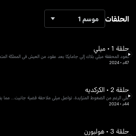
الحلقات
موسم 1
حلقة 1 • ميلي
تعود المحققة ميلي بلاك إلى جامايكا بعد عقود من العيش في المملكة المتح
47د
•
2024
حلقة 2 • الكركديه
على الرغم من الضغوط المتزايدة، تواصل ميلي ملاحقة قضية جانيت... مما ي
44د
•
2024
حلقة 3 • هولبورن