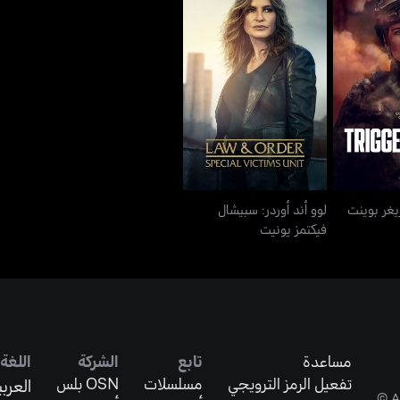
لوو أند أوردر: سبيشال
تريغر بوينت
فيكتمز يونيت
ريغر بوينت
لوو أند أوردر: سبيشال
فيكتمز يونيت
مساعدة
تابع
الشركة
اللغة
تفعيل الرمز الترويجي
مسلسلات
OSN بلس
العربي