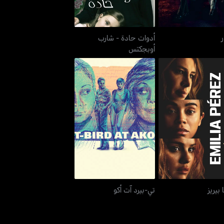
ر
أدوات حادة - شارب
أوبجكتس
إيميليا بيريز
تي-بيرد آت أكو
 بيريز
تي-بيرد آت أكو