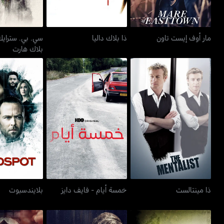
مار أوف إيست تاون
ذا بلاك داليا
سي. بي. سترايك
بلاك هارت
ذا مينتالست
خمسة أيام - فايف دايز
بلايند
ذا مينتالست
خمسة أيام - فايف دايز
بلايندسبوت