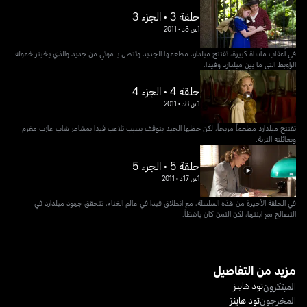
حلقة 3 • الجزء 3
1س 3د
•
2011
في أعقاب مأساة كبيرة، تفتتح ميلدارد مطعمها الجديد وتتصل بـ موتي من جديد والذي يخبتر خموله
الراوبط التي ما بين ميلدارد وفيدا.
حلقة 4 • الجزء 4
1س 8د
•
2011
تفتتح ميلدارد مطعماً مربحاً، لكن حظها الجيد يتوقف بسبب تلاعب فيدا بمشاعر شاب عازب مغرم
وبعائلته الثرية.
حلقة 5 • الجزء 5
1س 17د
•
2011
في الحلقة الأخيرة من هذه السلسلة، مع انطلاق فيدا في عالم الغناء، تتحقق جهود ميلدارد في
التصالح مع ابنتها، لكن الثمن كان باهظاً.
مزيد من التفاصيل
تود هاينز
المبتكرون
المخرجون
تود هاينز