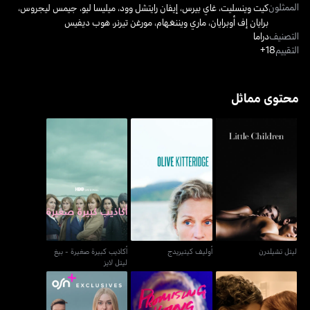
الممثلون
كيت وينسليت
،
غاي بيرس
،
إيفان رايتشل وود
،
ميليسا ليو
،
جيمس ليجروس
،
برايان إف أوبرايان
،
ماري ويننغهام
،
مورغن تيرنر
،
هوب ديفيس
التصنيف
دراما
التقييم
18+
محتوى مماثل
أكاذيب كبيرة صغيرة - بيغ
ليتل تشيلدرن
أوليف كيتيريدج
ليتل لايز
ليتل تشيلدرن
أوليف كيتيريدج
أكاذيب كبيرة صغيرة - بيغ
ليتل لايز