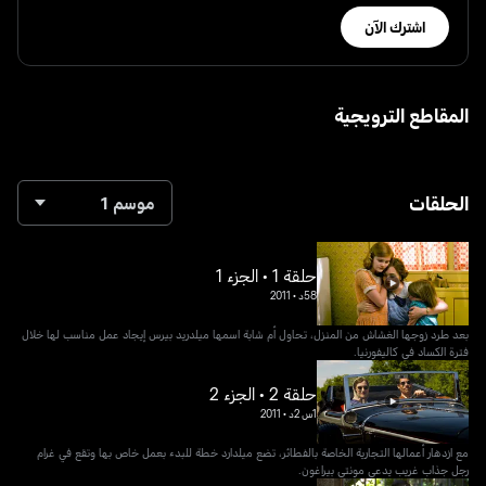
اشترك الآن
المقاطع الترويجية
الحلقات
موسم 1
حلقة 1 • الجزء 1
58د
•
2011
بعد طرد زوجها الغشاش من المنزل، تحاول أم شابة اسمها ميلدريد بيرس إيجاد عمل مناسب لها خلال
فترة الكساد في كاليفورنيا.
حلقة 2 • الجزء 2
1س 2د
•
2011
مع ازدهار أعمالها التجارية الخاصة بالفطائر، تضع ميلدارد خطة للبدء بعمل خاص بها وتقع في غرام
رجل جذاب غريب يدعى مونتي بيراغون.