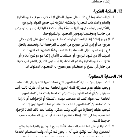
إنشاء حسابك.
13. الملكية الفكرية
أن الخدمة، بما في ذلك، على سبيل المثال لا الحصر، جميع حقوق الطبع
والنشر والعلامات التجارية والملكية الفكرية في جميع المواد والبرامج
والتكنولوجيا والمحتوى، كلها مملوكة و/أو خاضعة للرقابة بموجب ترخيص
من جانبنا ومرخصينا وموفري المحتوى والتكنولوجيا.
لا يجوز إعادة إنتاج المحتوى أو استخدامه دون الحصول على إذن خطي
صريح منا أو إذن كتابي صريح من الجهات المرخصة لنا، ونحتفظ بالحق
في إنهاء دخولك إلى الخدمة إذا اعتقدنا، وفقًا لتقديرنا الخاص، أنك
تنتهك أيًا من قيود البرامج، أو متطلبات الأمان (كما هو موضح أدناه) أو
تنتهك حقوق الطبع والنشر الخاصة بنا أو حقوق الطبع والنشر لمرخصينا
من خلال أي نسخ أو استخدام غير مصرح به للمحتوى المملوك لنا.
14. الحماية المطلوبة
أنت مسؤول عن حماية كلمة المرور التي تستخدمها للدخول إلى الخدمة،
ويجب عليك عدم مشاركة كلمة المرور الخاصة بك مع أي طرف ثالث. أنت
مسؤول عن أي أنشطة أو إجراءات يتم اتخاذها باستخدام كلمة المرور
الخاصة بك، سواء كنت قد سمحت بهذه الأنشطة أو الإجراءات أم لا. إذا
كنت تعتقد أن كلمة المرور الخاصة بك قد تم استخدامها دون إذنك،
فيجب عليك إخطارنا في أقرب وقت ممكن. يمكننا بعد ذلك اتخاذ الإجراء
المناسب، بما في ذلك إيقاف تقديم الخدمة، أو تعليق الحساب، حسب
حاجتنا لذلك.
أنت توافق على استخدام الخدمة وفقًا لجميع القوانين والقواعد واللوائح
المعمول بها. أنت توافق على أنه لا يجوز لك في أي وقت استخدام الخدمة
أو محاولة استخدامها على جهاز تمت إزالة نظام تشغيل الجهاز أو التلاعب