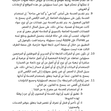
لا نملكها أو نتحكم فيها. نحن لسنا مسؤولين عن هذه المواقع أو الإعلانات
أو العروض.
يتم تقديم الخدمة على أساس "كما هي" و"كما هي متاحة". إن استخدام
الخدمة يكون على مسؤوليتك الخاصة. إلى الحد الأقصى الذي يسمح به
القانون المعمول به، يتم تقديم الخدمة دون ضمانات من أي نوع، سواء
كانت صريحة أو ضمنية، بما في ذلك، على سبيل المثال لا الحصر،
الضمانات الضمنية الخاصة بالتسويق أو الملاءمة لغرض معين أو عدم
الانتهاك. لتجنب أي شك، في حالة قيامك بتحميل التطبيق ودفع ثمنه
عبر iTunes، فإن Apple ليست مسؤولة، وحيثما قمت بالوصول إلى
التطبيق من خلال أي منصة أخرى تابعة لجهة خارجية، فإن منصة الطرف
الثالث هذه ليست مسؤولة.
لن نكون نحن أو الشركات التابعة لنا أو المديرين أو الموظفين أو المرخصين
مسؤولين تجاهك عن الإصابة الشخصية أو أي أضرار خاصة أو عرضية أو غير
مباشرة أو تبعية من أي نوع، أو أي أضرار من أي نوع ناتجة عن الخسارة
الاستخدام أو البيانات أو الأرباح، أو أي أضرار أو خسائر (بما في ذلك، على
سبيل المثال لا الحصر، أي ضرر يلحق بجهازك) إلى الحد الأقصى الذي
يسمح به القانون، تنشأ عن أو فيما يتعلق باستخدام الخدمة أو أدائها.
نحن (والشركات المرتبطة بنا) نستبعد المسؤولية وجميع الالتزامات
الناشئة إلى أقصى حد يسمح به القانون، عن التالي :
أي استخدام للخدمة غير مصرح به من قبلنا؛ ;
تعليق أو تقييد أو إنهاء الخدمة أو المحتوى (أو أي جزء) وفقًا
لهذه الشروط؛
أي تأخير أو فشل أو تصرف أو تقصير فيما يتعلق بتوفير الخدمات
والمحتوى؛