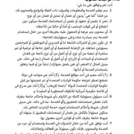
أنت تقر وتوافق على ما يلي:
يتم توفير الخدمة والمعلومات والميزات ذات الصلة والبرامج والمحتوى لك
من قبلنا "كما هي" ودون أي ضمان أو تمثيل أو ضمان من أي نوع؛
نحن لا نضمن أو نتعهد أو نضمن أن استخدامك للخدمة سيكون دون
انقطاع أو في الوقت المناسب أو آمنًا أو خاليًا من الأخطاء؛
أي محتوى يتم عرضه أو الحصول عليه بطريقة أخرى من خلال استخدام
الخدمة يتم بمبادرة منك وعلى مسؤوليتك الخاصة؛
لن نكون نحن أو الشركات التابعة لنا أو المديرين أو الموظفين أو المرخصين
مسؤولين تجاهك عن الإصابة الشخصية أو أي أضرار خاصة أو عرضية أو غير
مباشرة أو تبعية من أي نوع، أو أي أضرار من أي نوع ناتجة عن فقدان
الاستخدام أو البيانات أو الأرباح، أو أي أضرار أو خسائر (بما في ذلك، على
سبيل المثال لا الحصر، أي ضرر يلحق بجهازك) تنشأ عن أو فيما يتعلق
باستخدام الخدمة أو أدائها؛
(1) أنك مقيم في أحد مواقع الخدمة، (2) أنك غير متواجد في دولة
تخضع لحظر تفرضه حكومة الولايات المتحدة أو تم تصنيفها من قبل
حكومة الولايات المتحدة كدولة "داعمة للإرهاب" و(3) أنك غير مدرج في
أي قائمة حكومية أمريكية للأطراف المحظورة أو المقيدة؛ و
أنت مسؤول مسؤولية كاملة عن الالتزام بأي شروط وأحكام خاصة بطرف
ثالث تغطي استخدامك للتطبيق و/أو الخدمة، بما في ذلك، على سبيل
المثال، شروط وأحكام الاستخدام لمزود خدمة الإنترنت الخاص بك.
ستكون مسؤولاً بالكامل عن ضمان أن استخدامك للتطبيق لا ينتهك أي
شروط خاصة بطرف ثالث أو قوانين أخرى معمول بها.
أنت توافق على أنه من خلال الاشتراك في الخدمة واستخدام أي جزء من
الخدمة والمحتوى، فإنك تكون مسؤولاً عن أفعالك وإغفالاتك.
قد تقدم الخدمة روابط لمواقع أو إعلانات أو عروض تابعة لجهات خارجية