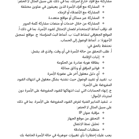
مشاركته مع أفراد خارج أسرتك، بما في ذلك على سبيل المثال لا الحصر:
المشاركة مع أفراد الأسرة الذين يعيشون في عناوين مختلفة
المشاركة مع الأصدقاء أو الزملاء
المشاركة عبر مساكن أو مواقع متعددة
المشاركة من خلال خدمات أو منصات مشاركة كلمة المرور
قد نراقب أنماط الاستخدام لضمان الامتثال لقيود الأسرة، بما في ذلك أ.
الموقع الجغرافي لنشاط البث؛ ب. أنماط البث المتزامنة؛ ج. مواقع تسجيل
الأجهزة؛ د. أنماط الوصول إلى الحساب.
نحتفظ بالحق في:
أ. طلب التحقق من حالة الأسرة في أي وقت، والذي قد يشمل:
إثبات الإقامة
بطاقة هوية صادرة عن الحكومة
فواتير المرافق أو وثائق مماثلة
أي دليل معقول آخر على عضوية الأسرة
ب. تقييد أو تقييد الوصول حيث نشتبه بشكل معقول في انتهاك القيود
المفروضة على الأسرة؛
ج. إنهاء الحسابات التي ثبت انتهاكها للقيود المفروضة على الأسرة دون
استرداد الأموال؛
د. تنفيذ التدابير الفنية لفرض القيود المفروضة على الأسرة، بما في ذلك
على سبيل المثال لا الحصر:
مراقبة عنوان IP
التحقق من موقع الجهاز
تحليل نمط الاتصال
متطلبات المصادقة
يجب عليك إخطارنا بأي تغييرات جوهرية في حالة الأسرة الخاصة بك