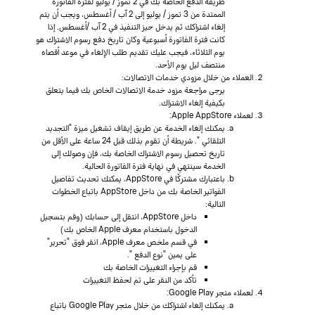
طريقة الدفع الخاصة بك في 2 تموز / يوليو لفترة الفاتورة
الممتدة من 3 تموز / يوليو إلى 2 آب / أغسطس، ويجب أن يتم
إلغاء اشتراكك ثم يدخل حيز التنفيذ في 2 آب /أغسطس. إذا
كانت فترة الفاتورة أسبوعية وكان تاريخ دفع رسوم الاشتراك هو
يوم الثلاثاء، فيجب عليك تقديم طلب الإلغاء في موعد أقصاه
منتصف ليل يوم الأحد.
العملاء من خلال مزودي خدمات الاتصالات:
يرجى مراجعة مزود خدمة الاتصالات الخاص بك فيما يتعلق
بكيفية إلغاء الاشتراك.
لعملاء Apple AppStore:
يمكنك إلغاء الخدمة عن طريق إيقاف تشغيل ميزة "التجديد
التلقائي ". شريطة أن تقوم بذلك قبل 24 ساعة على الأقل من
تاريخ تحصيل رسوم الاشتراك الخاصة بك، فإن وصولك إلى
الخدمة سينتهي في نهاية فترة الفاتورة الحالية.
باعتبارك مشتركًا في AppStore، يمكنك تحديث تفاصيل
الفواتير الخاصة بك من داخل AppStore باتباع الخطوات
التالية:
داخل AppStore، انتقل إلى حسابك (وقم بتسجيل
الدخول باستخدام معرف Apple الخاص بك)
في قسم ملخص معرف Apple، انقر فوق "تحرير"
على يمين "نوع الدفع ".
قم بإجراء التغييرات الخاصة بك
تأكد من النقر على تم لحفظ التغييرات
لعملاء متجر Google Play:
يمكنك إلغاء اشتراكك من خلال متجر Google Play باتباع