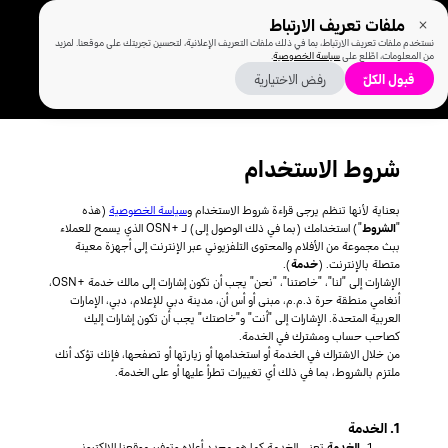
ملفات تعريف الارتباط
نستخدم ملفات تعريف الارتباط، بما في ذلك ملفات التعريف الإعلانية، لتحسين تجربتك على موقعنا. لمزيد
من المعلومات، اطّلع على
سياسة الخصوصية
.
قبول الكلّ
رفض الاختيارية
شروط الاستخدام
بعناية لأنها تنظم يرجى قراءة شروط الاستخدام و
سياسة الخصوصية
(هذه
"
الشروط
") استخدامك (بما في ذلك الوصول إلى) لـ +OSN الذي يسمح للعملاء
ببث مجموعة من الأفلام والمحتوى التلفزيوني عبر الإنترنت إلى أجهزة معينة
متصلة بالإنترنت. (
خدمة
).
الإشارات إلى "لنا"، "خاصتنا"، "نحن" يجب أن تكون إشارات إلى مالك خدمة +OSN،
أنغامي منطقة حرة ذ.م.م، مبنى أو أس أن، مدينة دبي للإعلام، دبي، الإمارات
العربية المتحدة. الإشارات إلى "أنت" و"خاصتك" يجب أن تكون إشارات إليك
كصاحب حساب ومشترك في الخدمة.
من خلال الاشتراك في الخدمة أو استخدامها أو زيارتها أو تصفحها، فإنك تؤكد أنك
ملتزم بالشروط، بما في ذلك أي تغييرات تطرأ عليها أو على الخدمة.
1. الخدمة
الخدمة
تعني الخدمة كما هو محدد أعلاه وتوفير موقعنا الإلكتروني