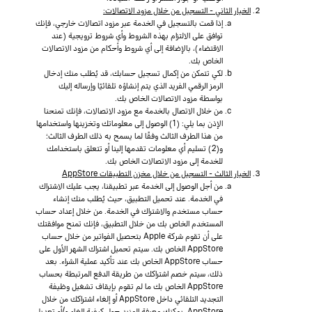
الخيار الثاني - التسجيل من خلال مزود الاتصالات:
إذا قمت بالتسجيل في الخدمة عبر مزود اتصالات خارجي، فإنك
توافق على الالتزام بهذه الشروط وأي شروط ترويجية (عند
الاقتضاء)، بالإضافة إلى أي شروط وأحكام من مزود الاتصالات
الخاص بك.
لكي تتمكن من إكمال تسجيل حسابك، قد يُطلب منك إدخال
الرمز الرقمي الفريد الذي يتم إنشاؤه تلقائيًا وإرساله إليك
بواسطة مزود الاتصالات الخاص بك.
من خلال الاتصال بالخدمة مع مزود الاتصالات، فإنك تمنحنا
الإذن بما يلي: (1) الوصول إلى معلوماتك وتخزينها واستخدامها
من هذا الطرف الثالث وفقًا لما يسمح به ذلك الطرف الثالث؛
و(2) تسليم أي معلومات تقدمها إلينا أو تتعلق باستخدامك
للخدمة إلى مزود الاتصالات الخاص بك.
الخيار الثالث - التسجيل من خلال مخزن التطبيقات AppStore
من أجل الوصول إلى الخدمة عبر تطبيقنا، يجب عليك الاشتراك
في الخدمة. عند تحميل التطبيق، حيث يُطلب منك إنشاء
حساب مستخدم والاشتراك في الخدمة. من خلال إعداد حساب
المستخدم الخاص بك من خلال التطبيق، فإنك تمنح موافقتك
على أن تقوم شركة Apple بتحصيل الفواتير من خلال حساب
AppStore الخاص بك. سيتم تحميل اشتراك الشهر الأول على
حساب AppStore الخاص بك عند تأكيد عملية الشراء. بعد
ذلك، سيتم خصم اشتراكك من طريقة الدفع المرتبطة بحساب
AppStore الخاص بك ما لم تقوم بإيقاف تشغيل وظيفة
التجديد التلقائي داخل AppStore أو إلغاء اشتراكك من خلال
AppStore. يمكنك معرفة المزيد حول كيفية إلغاء و/أو تعديل