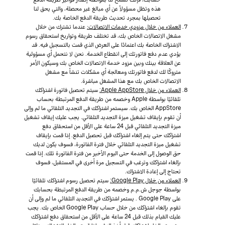
هذه وتظل مسؤولاً عن أي مبالغ غير محصلة، والتي يحق لنا
تحصيلها بمجرد تحديث طريقة الدفع الخاصة بك.
العملاء من خلال مزودي خدمات الاتصالات:
عندما تشترك من خلال
مشغل الاتصالات الخاص بك، قد تختلف طريقة وتواريخ استحقاق رسوم
الاشتراك الخاصة بك اعتمادًا على العرض الذي قمت بالتسجيل فيه. قد
يؤدي عدم دفع فاتورتك إلى انقطاع الخدمة. نحن لا نتحمل أي مسؤولية
عن العلاقة بينك وبين مزود خدمة الاتصالات الخاص بك وسيكون الأمر
متروكًا لك لدفع فاتورتك ومعالجة أي مشكلات تنشأ مع مشغل
الاتصالات الخاص بك مع هذا المشغل مباشرة.
العملاء من خلال Apple AppStore:
سيتم تحصيل فاتورة اشتراكك
تلقائيًا بواسطة Apple وخصمه من طريقة الدفع المرتبطة بحساب
AppStore الخاص بك. سيستمر اشتراكك في التجديد التلقائي ما لم وإلى
أن تقوم بإيقاف تشغيل ميزة التجديد التلقائي. يجب عليك إيقاف تشغيل
ميزة التجديد التلقائي قبل 24 ساعة على الأقل من استحقاق دفع
اشتراكك حتى يتم إلغاء اشتراكك قبل تحصيل الدفع. إذا قمت بإيقاف
تشغيل ميزة التجديد التلقائي خلال فترة الفاتورة، فسوف يكون لديك
حق الوصول إلى الخدمة حتى اليوم الأخير من فترة الفاتورة تلك. إذا قمت
بإلغاء اشتراكك وترغب في التسجيل مرة أخرى في المستقبل، فسوف
تحتاج إلى إعادة الاشتراك.
العملاء من خلال Google Play:
سيتم تحصيل رسوم اشتراكك تلقائيًا
بواسطة جوجل ش.م.م وخصمه من طريقة الدفع المرتبطة بحسابك
على Google Play . يستمر اشتراكك في التجديد التلقائي ما لم وإلى أن
تقوم بإلغاء اشتراكك من خلال حساب Google Play الخاص بك. يجب
عليك القيام بذلك قبل 24 ساعة على الأقل من استحقاق دفع اشتراكك