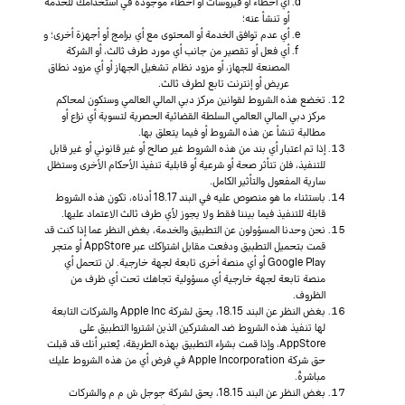
أي أخطاء أو فيروسات أو أخطاء موجودة في استخدامك للخدمة
أو تنشأ عنه؛
أي عدم توافق الخدمة أو المحتوى مع أي برامج أو أجهزة أخرى؛ و
أي فعل أو تقصير من جانب أي مورد طرف ثالث، أو الشركة
المصنعة للجهاز، أو مزود نظام تشغيل الجهاز أو أي مزود نطاق
عريض أو إنترنت تابع لطرف ثالث.
تخضع هذه الشروط لقوانين مركز دبي المالي العالمي وستكون لمحاكم
مركز دبي المالي العالمي السلطة القضائية الحصرية لتسوية أي نزاع أو
مطالبة تنشأ عن هذه الشروط أو فيما يتعلق بها.
إذا تم اعتبار أي بند من هذه الشروط غير صالح أو غير قانوني أو غير قابل
للتنفيذ، فلن تتأثر صحة أو شرعية أو قابلية تنفيذ الأحكام الأخرى وستظل
سارية المفعول والتأثير الكامل.
باستثناء ما هو منصوص عليه في البند 18.17 أدناه، تكون هذه الشروط
قابلة للتنفيذ فيما بيننا فقط ولا يجوز لأي طرف ثالث الاعتماد عليها.
نحن وحدنا المسؤولون عن التطبيق والخدمة، بغض النظر عما إذا كنت قد
قمت بتحميل التطبيق ودفعت مقابل اشتراكك عبر AppStore أو متجر
Google Play أو أي منصة أخرى تابعة لجهة خارجية. لن تتحمل أي
منصة تابعة لجهة خارجية أي مسؤولية تجاهك تحت أي ظرف من
الظروف.
بغض النظر عن البند 18.15، يحق لشركة Apple Inc والشركات التابعة
لها تنفيذ هذه الشروط ضد المشتركين الذين اشتروا التطبيق على
AppStore، وإذا قمت بشراء التطبيق بهذه الطريقة، يُعتبر أنك قد قبلت
حق شركة Apple Incorporation في فرض أي من هذه الشروط عليك
مباشرةً.
بغض النظر عن البند 18.15، يحق لشركة جوجل ش م م والشركات