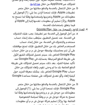
اشتراكك عبر AppStore من خلال
هذا الرابط
.
من خلال الاتصال بالخدمة والدفع مقابلها من خلال متجر
تطبيقات Apple، فإنك تمنحنا الإذن بما يلي: (1) الوصول إلى
معلوماتك من Apple وتخزينها واستخدامها وفقًا لما تسمح به
Apple؛ و(2) تسليم أي معلومات تقدمها إلينا إلى Apple أو
فيما يتعلق باستخدامك للخدمة.
الخيار الرابع - التسجيل من خلال Google Play
من أجل الوصول إلى الخدمة عبر تطبيقنا، يجب عليك الاشتراك
في الخدمة. عند تحميل التطبيق، سيُطلب منك إنشاء حساب
مستخدم والاشتراك في الخدمة. من خلال إعداد حساب
المستخدم الخاص بك من خلال التطبيق، فإنك تمنح موافقتك
على أن تتم محاسبتك بواسطة جوجل ش م م من خلال حساب
Google Play الخاص بك. سيتم تحميل اشتراكك للشهر الأول
على طريقة الدفع المرتبطة بحسابك في Google Play عند
تأكيد عملية الشراء. بعد ذلك، سيتم تحميل اشتراكك على طريقة
الدفع الخاصة بك ما لم وحتى تقوم بإلغاء اشتراكك من خلال
حساب Google Play الخاص بك. يمكنك معرفة المزيد حول
كيفية إلغاء و/أو تعديل اشتراكك على صفحة مساعدة Google
Play.
من خلال الاتصال بالخدمة والدفع مقابلها من خلال متجر
Google Play، فإنك تمنحنا الإذن بما يلي: (1) الوصول إلى
معلوماتك من جوجل ش م م وتخزينها واستخدامها وفقًا لما
تسمح به شركة جوجل ش م م وفقًا لسياسة الخصوصية
الخاصة بها؛ و(2) تسليم شركة جوجل ش م م أي معلومات