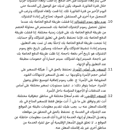
حتى يتم إلغاء اشتراكك قبل أخذ الدفع. إذا قمت بإلغاء الاشتراك جزئيًا
خلال فترة الفاتورة، فسوف يكون لديك حق الوصول إلى الخدمة حتى
اليوم الأخير من فترة الفاتورة تلك. إذا قمت بإلغاء اشتراكك وترغب في
التسجيل مرة أخرى في المستقبل، فسوف تحتاج إلى إعادة الاشتراك.
عدم دفع رسوم الاشتراك:
إذا فشلت طريقة الدفع الخاصة بك عندما
نحاول تحصيل رسوم الاشتراك الخاصة بك، فسنستمر في محاولة الخصم
من طريقة الدفع الخاصة بك على فترات زمنية مختلفة. إذا فشلت طريقة
الدفع الخاصة بك، فإننا نحتفظ بالحق في تعليق اشتراكك و/أو حسابك.
إذا نجحت طريقة الدفع الخاصة بك لاحقًا بعد ان تمت بعد التعليق،
وسيتم إعادة تنشيط اشتراكك و/أو حسابك، وسيكون تاريخ دفع رسوم
الاشتراك هو تاريخ آخر دفعة ناجحة. إذا ظلت طريقة الدفع الخاصة بك
غير ناجحة، فسيتم إنهاء اشتراكك. سيتم خسارة أي خصومات مطبقة
عند التعليق و/أو الإنهاء.
التسعير على أساس الأسرة:
نحتفظ بالحق في: أ. هيكلة التسعير على
أساس حجم الأسرة وتكوينها؛ ب. تعديل التسعير لانتهاكات القيود
المفروضة على الأسرة؛ ج. طلب رسوم إضافية لتوسيع نطاق وصول
الأسرة، حيثما يتوفر ذلك؛ د. تنفيذ مستويات تسعير مختلفة على أساس
عدد التدفقات أو الأجهزة المتزامنة داخل الأسرة.
التسعير الإقليمي:
قد نقدم أسعارًا مختلفة في مناطق جغرافية مختلفة.
أنت تقر وتوافق على ما يلي: أ. أنت مؤهل فقط للتسعير المتاح في بلد
إقامتك المعلن عنه ب. يجب عليك تقديم معلومات دقيقة عن الموقع
عند الاشتراك في الخدمة ج. نحتفظ بالحق في التحقق من موقعك
وتعديل الأسعار أو إنهاء الخدمة إذا قررنا أنك قدمت معلومات خاطئة عن
الموقع د. لا تخلق فروق الأسعار الإقليمية أي حق لشراء الخدمة من
مناطق أخرى غير بلد إقامتك المعلن عنه.