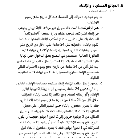
8. المبالغ المستردة والإلغاء
1. توجيه العملاء
يتم تجديد دخولك إلى الخدمة عند كل تاريخ دفع رسوم
الاشتراك.
عبر الإنترنت:
إذا قمت بالتسجيل عبر موقعنا الإلكتروني وترغب
في إلغاء اشتراكك، فيجب عليك زيارة صفحة "الاشتراكات"
الخاصة بك على تطبيق سطح المكتب لإلغاء الاشتراك. عندما
تقوم بإلغاء الاشتراك قبل 24 ساعة على الأقل من تاريخ دفع
رسوم الاشتراك التالي، فسيتم إنهاء اشتراكك في نهاية فترة
الفاتورة الحالية. ستستمر في التمتع بحق الدخول حتى نهاية
فترة الفاتورة الخاصة بك. إذا قمت بإرسال طلب الإلغاء الخاص
بك قبل أقل من 24 ساعة من تاريخ دفع رسوم الاشتراك التالي،
فسيصبح الإلغاء ساري المفعول اعتبارًا من نهاية فترة الفاتورة
التالية.
بمجرد إرسال طلب الإلغاء إلينا، سنقوم بمعالجة الإلغاء الخاص
بك في غضون 24 ساعة وسنرسل إليك بريدًا إلكترونيًا لإقرار
الإلغاء و/أو رسالة نصية. ومع ذلك، إذا قمت بإلغاء اشتراكك
خلال أقل من 24 ساعة من تاريخ دفع رسوم الاشتراك التالي،
فقد لا يسري مفعول الإلغاء حتى الشهر التالي. على سبيل
المثال، إذا كانت فترة الفاتورة الخاصة بك شهرية، على سبيل
المثال، من 3 يونيو/ حزيران إلى 2 تموز / يوليو، فيجب أن يكون
تاريخ دفع رسوم الاشتراك هو 2 تموز / يوليو. إذا طلبت إلغاء
اشتراكك في 1 تموز/ يوليو، فقد لا يسري مفعول الإلغاء قبل
تاريخ دفع رسوم الاشتراك، وفي هذه الحالة سيتم الخصم من