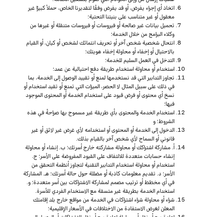
اتخاذ أي إجراء يفرض، أو قد يفرض وفقًا لتقديرنا الخاص، حملاً كبيرًا غير
معقول أو غير متناسب على بنيتنا التحتية؛
تحميل بيانات غير صالحة أو فيروسات أو فيروسات متنقلة أو غيرها من
وكلاء البرامج من خلال الخدمة؛
انتحال شخصية شخص آخر أو تحريف انتمائك لشخص أو كيان، أو القيام
بالاحتيال أو إخفاء أو محاولة إخفاء هويتك؛
التدخل في العمل السليم للخدمة؛
استخدام أو محاولة استخدام طريقة دفع احتيالية عن عمد؛
تجاوز التدابير التي قد نستخدمها لمنع أو تقييد الوصول إلى الخدمة، بما
في ذلك على سبيل المثال لا الحصر، الميزات التي تمنع أو تقيد استخدام أو
نسخ أي محتوى أو فرض قيود على استخدام الخدمة أو المحتوى الموجود
فيها؛
استخدام الخدمة والمحتوى بأي طريقة غير مسموح بها صراحةً في هذه
الشروط؛ و
الدخول إلى الخدمة أو المحتوى أو استخدامه لأي غرض غير لائق أو غير
قانوني أو السماح لأي شخص آخر بالقيام بذلك.
أ. مشاركة اشتراكك أو محاولة مشاركته خارج أسرتك؛ ب. إنشاء أو محاولة
إنشاء حسابات متعددة للالتفاف على القيود المفروضة على الأسر؛ ج.
استخدام أو محاولة استخدام التدابير التقنية لتجاوز أنظمة التحقق من
الأسر؛ د. تقديم معلومات كاذبة أو مضللة حول حالة أسرتك؛ هـ. المشاركة
في أي مخطط أو ترتيب مصمم لمشاركة الاشتراكات بين أسر متعددة؛ و.
استخدام الخدمة بطريقة غير متسقة مع الاستخدام الفردي للأسرة.
شراء أو محاولة شراء اشتراكات في الخدمة من مواقع خارج بلد إقامتك
المعلن لغرض الاستفادة من الاختلافات في الأسعار الإقليمية؛
إعادة بيع أو نقل أو محاولة إعادة بيع أو نقل الاشتراكات أو الوصول إلى