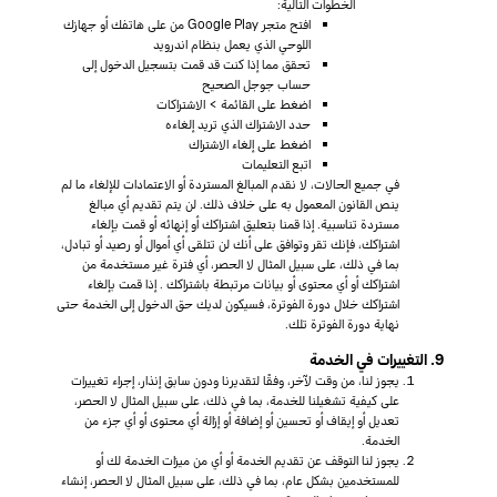
الخطوات التالية:
افتح متجر Google Play من على هاتفك أو جهازك
اللوحي الذي يعمل بنظام اندرويد
تحقق مما إذا كنت قد قمت بتسجيل الدخول إلى
حساب جوجل الصحيح
اضغط على القائمة > الاشتراكات
حدد الاشتراك الذي تريد إلغاءه
اضغط على إلغاء الاشتراك
اتبع التعليمات
في جميع الحالات، لا نقدم المبالغ المستردة أو الاعتمادات للإلغاء ما لم
ينص القانون المعمول به على خلاف ذلك. لن يتم تقديم أي مبالغ
مستردة تناسبية. إذا قمنا بتعليق اشتراكك أو إنهائه أو قمت بإلغاء
اشتراكك، فإنك تقر وتوافق على أنك لن تتلقى أي أموال أو رصيد أو تبادل،
بما في ذلك، على سبيل المثال لا الحصر، أي فترة غير مستخدمة من
اشتراكك أو أي محتوى أو بيانات مرتبطة باشتراكك . إذا قمت بإلغاء
اشتراكك خلال دورة الفوترة، فسيكون لديك حق الدخول إلى الخدمة حتى
نهاية دورة الفوترة تلك.
9. التغييرات في الخدمة
يجوز لنا، من وقت لآخر، وفقًا لتقديرنا ودون سابق إنذار، إجراء تغييرات
على كيفية تشغيلنا للخدمة، بما في ذلك، على سبيل المثال لا الحصر،
تعديل أو إيقاف أو تحسين أو إضافة أو إزالة أي محتوى أو أي جزء من
الخدمة.
يجوز لنا التوقف عن تقديم الخدمة أو أي من ميزات الخدمة لك أو
للمستخدمين بشكل عام، بما في ذلك، على سبيل المثال لا الحصر، إنشاء