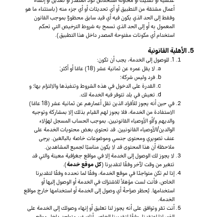
أعمال مشتقة من التطبيق أو أي تحديثات أو أي جزء منه (باستثناء ما هو
وفقط إلى الحد الذي يكون فيه أي قيد سابق محظورًا بموجب القانون
المعمول به أو إلى الحد الذي تسمح به شروط الترخيص التي تحكم
استخدام أي مكونات مفتوحة المصدر داخل هذا التطبيق).
5. الأهلية القانونية
1. للوصول إلى الخدمة، يجب أن تكون:
لا يقل عمره عن ثمانية عشر (18) عامًا أو أكثر;
فرد وليس شركة؛
القدرة على الدخول في هذه الشروط وتنفيذها والالتزام بها؛ و
تعيش في بلد تتوفر فيه الخدمة لك.
في حين أنه يجوز للأفراد الذين تقل أعمارهم عن ثمانية عشر (18 عامًا)
الاستفادة من الخدمة، فلا يجوز لهم القيام بذلك إلا بمشاركة وتوجيه
والديهم و/أو الأوصياء القانونيين، بموجب الحساب المسجل لهؤلاء
الوالدين/الأوصياء القانونيين. قد تحتوي بعض محتويات الخدمة على
عنف تصويري ومحتوى جنسي وموضوعات خاصة بالبالغين. يرجى
ملاحظة أن هذا المحتوى قد لا يكون مناسبًا لجميع المشاهدين.
لا يجوز لك الوصول إلى الخدمة إلا في مواقع جغرافية معينة والتي قد
تتغير من وقت لآخر وفقًا لتقديرنا (
كل موقع خدمة
).
إذا لم تكن متواجدًا في موقع الخدمة، وفقًا لما نحدده وفقًا لتقديرنا
الخاص، فأنت لست مؤهلاً للاشتراك في الخدمة أو الوصول إليها أو
استخدامها. يُحظر صراحةً أي وصول إلى الخدمة أو استخدامها خارج مواقع
الخدمة.
أنت تقر وتوافق على أنه يجوز لنا تعليق أو إنهاء وصولك إلى الخدمة على
الفور إذا اعتقدنا، وفقًا لتقديرنا الخاص، أنك غير متواجد داخل موقع