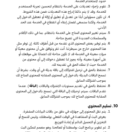
حدود لاستخدام الخدمة.
نقوم بإجراء تعديلات على الخدمة بانتظام لتحسين تجربة المستخدم
للخدمة، وقد لا يتم دائمًا إدراج هذه التعديلات ضمن هذه الشروط.
لن نكون مسؤولين أبدًا عن تعديل أو تعليق أو إزالة أو تعطيل الدخول إلى
الخدمة، ولكننا سنسعى لضمان إبقاء أي انقطاع في الخدمة عند الحد
الأدنى.
سيتم تغيير المحتوى المتاح على الخدمة بانتظام، بما في ذلك الأفلام
والمسلسلات الجديدة التي تصبح متاحة.
يتم توفير بعض المحتوى الذي نقدمه من قبل أطراف ثالثة. إن توفر مثل
هذا المحتوى خارج عن سيطرتنا. أنت تقر وتوافق على أن محتوى معينًا أو
ميزات معينة في الخدمة قد لا تكون متاحة لك اعتمادًا على موقعك أو
على أجهزة معينة، وأنه يجوز لنا تعطيل دخولك إلى أي محتوى من
الخدمة حيث لا نملك الحق في تقديمه لك.
نحتفظ بالحق في ترحيل اشتراكك إلى باقة بديلة في أي وقت، بشرط أن
تسمح الباقات البديلة بالدخول إلى المحتوى المشابه للمحتوى المتاح لك
بموجب اشتراكك السابق.
نحتفظ بالحق في تقديم مستويات الاشتراك والباقات (
الباقة
). عندما
نقدم الباقات، سيتم ترحيلك إلى الباقة التي تسمح بالدخول إلى المحتوى
المشابه للمحتوى المتاح لك بموجب اشتراكك السابق.
10. تسليم المحتوى
يتم نقل المحتوى إلى جهازك في دفق من باقات البيانات المشفرة،
بغرض البث أو المشاهدة في الوقت الفعلي بواسطتك، وليس للنسخ أو
التخزين أو التحميل الدائم أو إعادة التوزيع.
تم تطوير برنامج البث بواسطتنا أو لصالحنا، وهو مصمم لتمكين البث