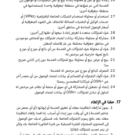
الخدمة التي تم شراؤها في منطقة جغرافية واحدة لاستخدامها في
منطقة جغرافية أخرى؛
استخدام أو محاولة استخدام الشبكات الخاصة الافتراضية (VPNs) أو
خدمات الوكيل أو التقنيات المماثلة للالتفاف على القيود الجغرافية أو
أسعار الوصول المتاحة في مناطق أخرى؛
شراء اشتراكات متعددة لغرض إعادة بيعها أو نقلها إلى آخرين؛
مشاركة أو محاولة مشاركة بيانات اعتماد اشتراكك مع أشخاص موجودين
في مناطق جغرافية مختلفة عن بلد إقامتك المعلن.
شراء أو محاولة شراء اشتراكات في الخدمة من أي بائع أو موزع أو موزع
تابع لجهة خارجية غير مرخص له؛
بيع أو عرض بيع أو محاولة بيع اشتراكات الخدمة دون إذن كتابي صريح
منا؛
التصرف كبائع أو موزع غير مرخص له للخدمة؛
شراء أكواد الاشتراك أو القسائم أو بيانات اعتماد الوصول من أي مصدر آخر
غير +OSN أو شركائنا المعتمدين رسميًا؛
إنشاء أو تشغيل أو المشاركة في أي سوق أو منصة أو نظام غير مرخص له
لتداول أو تبادل اشتراكات +OSN أو بيانات اعتماد الوصول.
17. حقنا في الإلغاء
يجوز لنا إلغاء اتفاقيتنا معك أو تعليق الخدمة أو إنهائها (أو أي عنصر من
عناصر الخدمة) في أي وقت دون إبداء أي أسباب. إذا قمنا بإلغاء اتفاقيتنا
معك بعد دفع رسوم الاشتراك الخاصة بك، فسيكون لديك حق الوصول
إلى المحتوى المشترك للفترة المتبقية من فترة الفاتورة الخاصة بك ولكن
لن يتم تجديد اشتراكك تلقائيًا.
نحتفظ بالحق، وفقًا لتقديرنا ودون إشعار أو تعويض لك، في تعليق أو