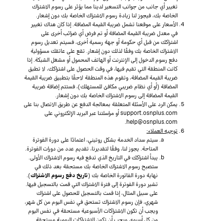
تغيير أي جانب من جوانب التسعير لدينا مما يؤثر على رسوم الاشتراك
الخاصة بك، فيجوز لنا زيادة رسوم الاشتراك الخاصة بك دون إشعار.
الأسعار على موقعنا تشمل ضريبة القيمة المضافة. إذا كان هناك تغيير
في معدل ضريبة القيمة المضافة أو تم فرض أي ضرائب أخرى على
اشتراكك من قبل أي حكومة أو جهة رسمية أخرى، فسيتم تعديل رسوم
الاشتراك الخاصة بك وفقًا لذلك دون إشعار. تقع على عاتقك مسؤولية
دفع رسوم الدخول إلى الإنترنت أو الهاتف المحمول أو مشغل الشبكة. إذا
كانت المنطقة التي تقيم فيها، في وقت الحصول على اشتراكك، لا تطبق
ضريبة القيمة المضافة، وتقوم هذه المنطقة لاحقًا بتطبيق ضريبة القيمة
المضافة (أو أي نظام ضريبي مكافئ للمستهلك)، فستتم إضافة ضريبة
القيمة المضافة إلى رسوم الاشتراك الخاصة بك دون إشعار.
يمكن الرد على الأسئلة المتعلقة بمعالجة الدفع عن طريق الاتصال بنا على
support.osnplus.com أو مراسلتنا عبر البريد الإلكتروني على
help@osnplus.com.
توجيه العملاء:
سيتم سداد الخدمة بشكل روتيني، اعتمادًا على دورة الفوترة
المتاحة. يجوز لنا، وفقًا لتقديرنا، تقديم عدد من دورات الفوترة.
يبدأ اشتراكك في التاريخ الذي تدفع فيه رسوم الاشتراك الأولى.
ستصبح رسوم الاشتراك الخاصة بك مستحقة بعد ذلك في
نهاية دورة الفاتورة الخاصة بك (
تاريخ دفع رسوم الاشتراك
).
تشير دورة الفوترة إلى فترة الاشتراك التي قمت بالتسجيل فيها.
على سبيل المثال، إذا قمت بالتسجيل للحصول على اشتراك
شهري، فإن رسوم الاشتراك تستحق في نفس اليوم من كل شهر،
ويجب أن تكون الاشتراكات الأسبوعية مستحقة في نفس اليوم
من كل أسبوع، ويجب أن تكون الاشتراكات اليومية مستحقة