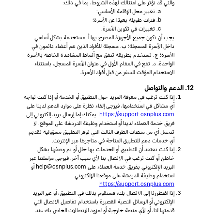
والتي قد تؤثر على امتثالك لهذه الشروط، بما في ذلك:
تغيير محل الإقامة الأساسي؛
فترات طويلة بعيدًا عن الأسرة؛
تغييرات في تكوين الأسرة.
يجب أن تكون جميع الأجهزة المصرح بها أ. مستخدمة بشكل أساسي
داخل الأسرة المسجلة؛ ب. مسجلة للأفراد الذين هم أعضاء دائمون في
الأسرة؛ ج. تستخدم بطريقة تتفق مع أنماط المشاهدة الخاصة بالأسرة
الواحدة، د. تقع في المقام الأول في عنوان الأسرة المسجل، باستثناء
الاستخدام المؤقت للسفر من قبل أفراد الأسرة.
12. الدعم والتواصل
إذا كنت ترغب في معرفة المزيد حول التطبيق أو الخدمة أو إذا كنت تواجه
أي مشاكل في استخدامها، فيرجى إلقاء نظرة على موارد الدعم لدينا على
https://support.osnplus.com
. يمكنك إما إرسال بريد إلكتروني إلى
فريق خدمة العملاء لدينا أو استخدام وظيفة الدردشة على الموقع. لا
تتحمل أي من منصات الطرف الثالث التي توفر التطبيق مسؤولية تقديم
أي خدمات دعم للتطبيق المتاحة في متاجرها عبر الإنترنت.
إذا كنت تعتقد أن التطبيق أو الخدمات بها خلل أو تم وصفها بشكل
خاطئ أو كنت ترغب في الاتصال بنا لأي سبب آخر، فيرجى مراسلتنا عبر
البريد الإلكتروني بفريق خدمة العملاء على help@osnplus.com أو
استخدام وظيفة الدردشة على موقعنا الإلكتروني
https://support.osnplus.com
إذا اضطررنا إلى الاتصال بك، فسنقوم بذلك في التطبيق، أو عبر البريد
الإلكتروني أو الرسائل النصية القصيرة باستخدام تفاصيل الاتصال التي
قدمتها لنا، أو لأي منصة خارجية أو لمزود الاتصالات الخاص بك عند