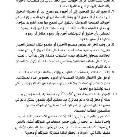
يجب عليك التأكد من أن أجهزتك تلبي الحد الأدنى من متطلبات الأجهزة
والأنظمة والبرامج التي تتطلبها الخدمة.
لا يجوز لك نقل المحتوى إلى أي أجهزة غير مصرح بها، أو محاولة الدخول
إلى الخدمة أو المحتوى الذي يشكل الخدمة عبر أي طريقة أو جهاز آخر غير
أجهزتك المسجلة المتوافقة بالطرق التي تسمح بها هذه الشروط صراحةً.
أي محاولة للقيام بذلك ستؤهلنا لإنهاء حسابك فورًا دون إشعار ودون
المساس بأي حقوق أو تعويضات أخرى وأي رسوم مقابل أي رسوم
مدفوعة أو مقرر دفعها.
من وقت لآخر، قد يفرض مصنعو الأجهزة أو مقدمو نظام تشغيل الجهاز
تغييرات تحد أو تقيد استخدامك للخدمة على هذا الجهاز. في مثل هذه
الحالات، سنحاول إخطارك بهذه التغييرات مقدمًا، ولكن بما أننا لا نملك
سيطرة على هؤلاء المصنعين ومقدمي الخدمات، فقد لا يكون من الممكن
دائمًا القيام بذلك.
إذا كانت هناك أية مشكلات تتعلق بجهازك وتوافقه مع الخدمة، فإنك
توافق على الاتصال بالشركة المصنعة أو المزود بخصوص هذه المشكلات.
نحن لا نقدم أي ضمانات ولا نتحمل أي مسؤولية عن أداء الأجهزة، بما في
ذلك توافقها مع الخدمة.
لأغراض هذه الشروط، تعني "الأسرة" أ. وحدة سكنية واحدة (منزل أو
شقة أو محل إقامة دائم مماثل)؛ ب. يسكنها أفراد يقيمون بشكل دائم في
نفس العنوان المادي؛ ج. هم أفراد أسرة مباشرون أو شركاء دائمون
يتقاسمون نفقات المعيشة.
أنت تقر وتوافق على ما يلي: أ. اشتراكك مخصص للاستخدام داخل أسرة
واحدة فقط؛ ب. يجب أن يكون جميع مستخدمي اشتراكك أعضاء دائمين
في أسرتك كما هو محدد أعلاه؛ ج. يجب أن يكون حامل الحساب الأساسي
مقيمًا دائمًا في الأسرة؛ د. يُحظر تمامًا مشاركة اشتراكك أو محاولة