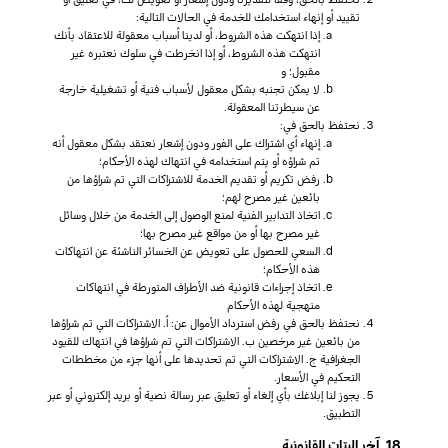
تقييد أو إنهاء استخدامك للخدمة في الحالات التالية:
إذا انتهكت هذه الشروط، أو لدينا أسباب معقولة للاعتقاد بأنك
انتهكت هذه الشروط، أو إذا انخرطت في سلوك نعتبره غير
مقبول؛ و
لا يمكن تجنبه بشكل معقول لأسباب فنية أو تشغيلية خارجة
عن سيطرتنا المعقولة.
نحتفظ بالحق في:
إنهاء أي اشتراك على الفور ودون إشعار نعتقد بشكل معقول أنه
تم شراؤه أو يتم استخدامه في انتهاك لهذه الأحكام؛
رفض تكريم أو تقديم الخدمة للاشتراكات التي تم شراؤها من
بائعين غير مصرح لهم؛
اتخاذ التدابير الفنية لمنع الوصول إلى الخدمة من خلال وسائل
غير مصرح بها أو من مواقع غير مصرح بها؛
السعي للحصول على تعويض عن الخسائر الناشئة عن انتهاكات
هذه الأحكام؛
اتخاذ إجراءات قانونية ضد الأطراف المتورطة في انتهاكات
منهجية لهذه الأحكام
نحتفظ بالحق في رفض استرداد الأموال عن: أ. الاشتراكات التي تم شراؤها
من بائعين غير مرخصين ب. الاشتراكات التي تم شراؤها في انتهاك للقيود
الجغرافية ج. الاشتراكات التي تم تحديدها على أنها جزء من مخططات
التحكيم في الأسعار.
يجوز لنا إبلاغك بأي إلغاء أو تعليق عبر رسالة نصية أو بريد إلكتروني أو عبر
التطبيق.
18. آخر البتات القانونية