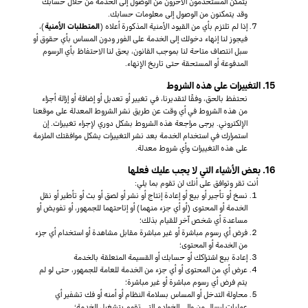
يتمكن المستخدمون الآخرون من الوصول إلى الخدمة من خلال حسابك
وقد يتمكنون من الوصول إلى معلومات حسابك.
إذا لم تلتزم بأي من القيود الأمنية المذكورة أعلاه (
المتطلبات الأمنية
)،
فيجوز لنا إنهاء دخولك إلى الخدمة على الفور ودون المساس بأي حقوق أو
سبل انتصاف متاحة لنا بموجب القانون، يحق لنا الاحتفاظ بأي الرسوم
المدفوعة أو المستحقة حتى تاريخ الإنهاء.
15. التغييرات على هذه الشروط
نحتفظ بالحق، وفقًا لتقديرنا، في تغيير أو تعديل أو إضافة أو إزالة أجزاء
من هذه الشروط في أي وقت عن طريق نشر الشروط المعدلة على موقعنا
الإلكتروني. يرجى مراجعة هذه الشروط بشكل دوري لإجراء تغييرات. إن
استمرارك في استخدام الخدمة بعد نشر التغييرات يشكل موافقتك الملزمة
على هذه التغييرات وأي شروط معدلة.
16. بعض الأشياء التي لا يجب عليك فعلها
أنت تقر وتوافق على أنك لن تقوم بما يلي:
نسخ أو تأجير أو بيع أو إعادة إنتاج أو نشر أو لصق أو بث أو تأطير أو نقل
الخدمة أو المحتوى (أو أي جزء منهما) أو إتاحتهما للجمهور، أو تفويض أو
مساعدة أي شخص آخر للقيام بذلك؛
فرض أي رسوم مباشرة أو غير مباشرة مقابل مشاهدة أو استخدام أي جزء
من الخدمة أو المحتوى؛
إعادة بيع اشتراكك أو حسابك أو القسيمة المتعلقة بالخدمة
عرض أي من المحتوى أو أي جزء من الخدمة للعامة للجمهور، حتى لو لم
يتم فرض أي رسوم مباشرة أو غير مباشرة؛
محاولة التدخل أو المساس بسلامة النظام أو أمنه أو فك تشفير أي
عمليات إرسال من وإلى الخوادم التي تقوم بتشغيل الخدمة؛