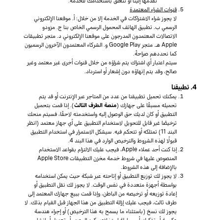
تقدمها إلينا أو تتعلق باستخدامك للخدمة.
قنوات الشراء المعتمدة
لا يجوز شراء الاشتراكات في الخدمة إلا من خلال: أ. موقعنا الإلكتروني
الرسمي ب. تطبيق الهاتف المحمول الرسمي الخاص بنا ج. مزودو
الاتصالات المعتمدون المدرجون على موقعنا الإلكتروني د. متجر تطبيقات
Apple هـ. متجر Google Play و. الشركاء المعتمدون الآخرون الرسميون
كما نحددهم صراحةً.
سيتم اعتبار أي اشتراك يتم شراؤه من خلال قنوات أخرى غير معتمد وغير
صالح، وقد يتم إنهاؤه دون إشعار أو استرداد.
4. تطبيقنا
يمكنك تحميل تطبيقنا من عدد من المتاجر عبر الإنترنت أو قد يتم
تحميله مسبقًا على جهازك (
منصة الطرف الثالث
). إذا قمت بتحميل
التطبيق أو كان لديك حق الوصول إليه واستخدمته لاحقًا، فسيتم منحك
ترخيصًا غير قابل للتحويل لاستخدام التطبيق على أي جهاز معتمد (انظر
البند 11) تمتلكه أو تتحكم فيه. سيشكل الاستمرار في استخدام التطبيق
قبولًا لهذه الشروط والترخيص الوارد في هذا البند 4.
إذا كنت أحد عملاء Apple، فيجب عليك الالتزام بقواعد الاستخدام
المنصوص عليها في شروط خدمة مخزن التطبيقات Apple Store
بالإضافة إلى هذه الشروط.
لا يجوز لك توزيع التطبيق أو إتاحته عبر شبكة حيث يمكن استخدامه
بواسطة أجهزة متعددة في نفس الوقت. لا يجوز لك نقل التطبيق أو
إعادة توزيعه أو ترخيصه من الباطن، وإذا قمت ببيع جهازك المعتمد إلى
طرف ثالث، فيجب عليك إزالة التطبيق من هذا الجهاز قبل القيام بذلك. لا
يجوز لك نسخ (باستثناء ما يسمح به هذا الترخيص) أو إجراء هندسة
عكسية أو تفكيك أو محاولة استخلاص كود المصدر أو تعديل أو إنشاء