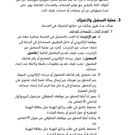
أطراف ثالثة بالتزامن مع توفير المنتجات والخدمات الخاصة بهم. نحن
لسنا مسؤولين عن أي منتجات أو خدمات طرف ثالث.
3. عملية التسجيل والاشتراك
هناك عدة طرق يمكنك من خلالها الاشتراك في الخدمة.
الخيار الاول - التسجيل المباشر:
عبر الإنترنت:
إذا قمت بالتسجيل في الخدمة مباشرة معنا عبر
موقعنا الإلكتروني أو داخل التطبيق، فستحتاج في البداية إلى
إنشاء حساب عبر الإنترنت. كجزء من عملية التسجيل عبر
الإنترنت، يجب عليك تقديم التفاصيل التالية (
تفاصيل
التسجيل
): عنوان بريدك الإلكتروني الصحيح أو رقم هاتفك
المحمول؛ يجب عليك تقديم معلومات دقيقة وكاملة عند إنشاء
حسابك.
عند تسجيل رقم هاتفك المحمول أو بريدك الإلكتروني، فسوف
يتم التحقق من هويتك عبر إرسال رسالة نصية إليك تحتوي على
رمز التحقق. ستحتاج إلى إدخال هذا الرمز أثناء إنشاء حسابك
لإكمال العملية.
يجوز لنا أيضًا التحقق من موقعك الجغرافي عبرعنوان البروتوكول
الداخلي IP الخاص بك.
نحتفظ بالحق في طلب وثائق الهوية مثل بطاقة الهوية
الوطنية أو جواز السفر أو رخصة القيادة.
يمكننا أيضًا التحقق من موقعك الجغرافي عبر عنوان IP الخاص
بك.
نحتفظ بالحق في طلب وثائق الهوية مثل بطاقة الهوية
الوطنية أو جواز السفر أو رخصة القيادة.