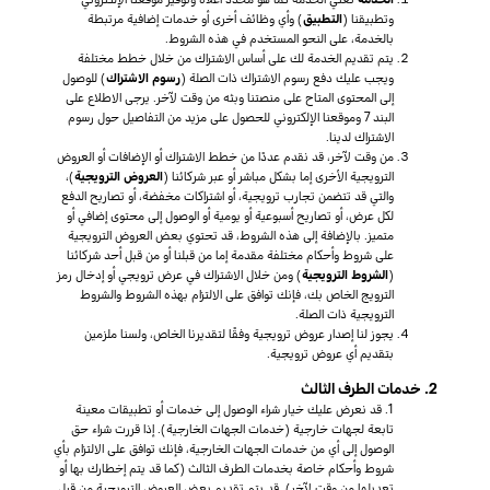
وتطبيقنا (
التطبيق
) وأي وظائف أخرى أو خدمات إضافية مرتبطة
بالخدمة، على النحو المستخدم في هذه الشروط.
يتم تقديم الخدمة لك على أساس الاشتراك من خلال خطط مختلفة
ويجب عليك دفع رسوم الاشتراك ذات الصلة (
رسوم الاشتراك
) للوصول
إلى المحتوى المتاح على منصتنا وبثه من وقت لآخر. يرجى الاطلاع على
البند 7 وموقعنا الإلكتروني للحصول على مزيد من التفاصيل حول رسوم
الاشتراك لدينا.
من وقت لآخر، قد نقدم عددًا من خطط الاشتراك أو الإضافات أو العروض
الترويجية الأخرى إما بشكل مباشر أو عبر شركائنا (
العروض الترويجية
)،
والتي قد تتضمن تجارب ترويجية، أو اشتراكات مخفضة، أو تصاريح الدفع
لكل عرض، أو تصاريح أسبوعية أو يومية أو الوصول إلى محتوى إضافي أو
متميز. بالإضافة إلى هذه الشروط، قد تحتوي بعض العروض الترويجية
على شروط وأحكام مختلفة مقدمة إما من قبلنا أو من قبل أحد شركائنا
(
الشروط الترويجية
) ومن خلال الاشتراك في عرض ترويجي أو إدخال رمز
الترويج الخاص بك، فإنك توافق على الالتزام بهذه الشروط والشروط
الترويجية ذات الصلة.
يجوز لنا إصدار عروض ترويجية وفقًا لتقديرنا الخاص، ولسنا ملزمين
بتقديم أي عروض ترويجية.
2. خدمات الطرف الثالث
1. قد نعرض عليك خيار شراء الوصول إلى خدمات أو تطبيقات معينة
تابعة لجهات خارجية (خدمات الجهات الخارجية). إذا قررت شراء حق
الوصول إلى أي من خدمات الجهات الخارجية، فإنك توافق على الالتزام بأي
شروط وأحكام خاصة بخدمات الطرف الثالث (كما قد يتم إخطارك بها أو
تعديلها من وقت لآخر). قد يتم تقديم بعض العروض الترويجية من قبل