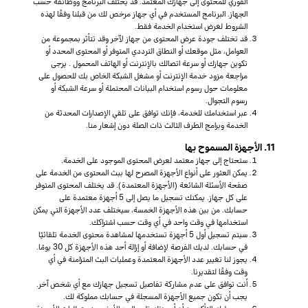
الفوري للمحتوى إلى جهازك المعتمد. قد يختلف البرنامج ووظائفه حسب
الجهاز. البرنامج المستخدم في أي جهاز مرخص لك من قبلنا وفقًا لهذه
الشروط لغرض استخدام الخدمة فقط.
قد تختلف جودة عرض المحتوى من جهاز لآخر وقد تتأثر بمجموعة من
العوامل، مثل موقعك أو النطاق الترددي المتوفر أو المحتوى المحدد أو
تكوين جهازك أو سرعة اتصالك بالإنترنت أو الهاتف المحمول . يرجى
مراجعة مزود خدمة الإنترنت أو مشغل الشبكة الخاص بك للحصول على
معلومات حول رسوم استخدام البيانات المحتملة أو سرعة الشبكة أو
رسوم التجوال.
عبر استخدامك للخدمة، فإنك توافق على تلقي الإصدارات المحدثة من
الخدمة وبرامج الطرف الثالث ذات الصلة دون إشعار منا.
11. الأجهزة المسموح بها
ستحتاج إلى جهاز معتمد لعرض المحتوى الموجود على الخدمة.
يمكن العثور على أنواع الأجهزة المصرح لها ببث المحتوى من الخدمة على
صفحة الأسئلة الشائعة (الأجهزة المعتمدة). قد يختلف المحتوى المتوفر
على كل جهاز. يمكنك تسجيل ما يصل إلى 5 أجهزة معتمدة على
حسابك. من بين هذه الأجهزة الخمسة، سيختلف عدد الأجهزة التي يمكن
استخدامها في وقت واحد في أي وقت حسب اشتراكك.
سيتم تسجيل أول 5 أجهزة تستخدمها لمشاهدة محتوى الخدمة تلقائيًا
في حسابك. لديك الفرصة لإضافة أو إزالة أحد هذه الأجهزة كل 30 يومًا.
يجوز لنا تغيير عدد الأجهزة المعتمدة وعمليات البث المتزامنة في أي
وقت وفقًا لتقديرنا.
أنت توافق على عدم مشاركة تفاصيل تسجيل جهازك مع أي شخص آخر.
يجب أن تكون جميع الأجهزة المسجلة في حسابك مملوكة لك.