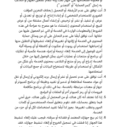
به (مثل "كسر الحماية" أو "التجذير ").
أنت توافق على عدم الأرشفة، أو التحميل (بخلاف التخزين المؤقت
الضروري للاستخدام الشخصي)، أو إعادة إنتاج، أو توزيع، أو تعديل، أو
عرض، أو تنفيذ، أو نشر، أو ترخيص، أو إنشاء أعمال مشتقة من، أو عرض
للبيع، أو استخدام المحتوى (باستثناء ما هو مصرح به صراحةً في هذه
الشروط) والمعلومات الواردة في الخدمة أو التي تم الحصول عليها من
خلالها. أنت توافق أيضًا على عدم التحايل على أي من وسائل حماية
المحتوى في الخدمة أو إزالتها أو تغييرها أو إلغاء تنشيطها أو التقليل منها
أو إحباطها؛ استخدام أي روبوت أو عنكبوت أو كاشطة أو أي وسيلة آلية
أخرى للوصول إلى الخدمة؛ إلغاء ترجمة أو إجراء هندسة عكسية أو تفكيك
أي برنامج أو منتجات أو عمليات أخرى يمكن الوصول إليها من خلال
الخدمة؛ إدراج أي رمز أو منتج أو التلاعب بمحتوى الخدمة بأي شكل من
الأشكال؛ أو استخدام أي طريقة لاستخراج البيانات أو جمع البيانات أو
استخلاصها.
أنت توافق على عدم تحميل أو نشر أو إرسال بريد إلكتروني أو إرسال أو نقل
أي مواد مصممة لمقاطعة أو تدمير أو تقييد وظيفة أي برنامج كمبيوتر أو
جهاز أو معدات مرتبطة بالخدمة، بما في ذلك أي برنامج مكافحة
فيروسات أو أي رمز كمبيوتر آخر أو الملفات أو البرامج.
إذا كنا نعتقد أنه كان هناك، أو من المحتمل أن يكون هناك، خرق أمني
فيما يتعلق بحسابك، فقد نقوم بتعليق أسماء المستخدمين أو كلمات
المرور ونطلب تغييرها. يجوز لنا أيضًا تقييد استخدامك لكل أو أي جزء من
الخدمة.
إذا تم بيع جهازك المعتمد أو فقدانه أو سرقته، فيجب عليك إلغاء تنشيط
هذا الجهاز. إذا فشلت في تسجيل الخروج أو إلغاء تنشيط جهازك، فقد