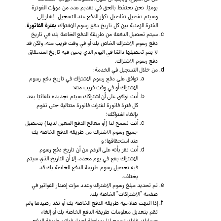
يوميًا. نحن نحتفظ بالحق في تقديم عدد من دورات الفوترة
وسيتم تفصيل تفاصيل تكرار الدفع عند التسجيل. يُشار إلى
الفترة الزمنية بين كل تاريخ دفع رسوم الاشتراك
بفترة الفاتورة
.
سيتم تحصيل الدفعة من طريقة الدفع الخاصة بك في تاريخ
دفع رسوم الاشتراك الخاص بك أو في وقت قريب منه، ولكن قد
لا يتم تحصيلها دائمًا في اليوم الذي يحين فيه تاريخ استحقاق
دفع رسوم الاشتراك.
من خلال التسجيل في الخدمة:
توافق على دفع رسوم الاشتراك في تاريخ دفع رسوم
الاشتراك أو في وقت قريب منه؛
أنت توافق على أن اشتراكك سيتم تجديده تلقائيًا بعد
كل فترة فاتورة لفترات فاتورة متتالية حتى تقوم
بإلغاء اشتراكك؛
أنت تسمح لنا (أو معالج الدفع المعين لدينا) بتحصيل
جميع رسوم الاشتراك من طريقة الدفع الخاصة بك
عند استحقاقها؛ و
أنت تقر بأنه على الرغم من أن تاريخ دفع رسوم
الاشتراك يقع في يوم محدد، إلا أن التاريخ الذي سيتم
فيه تحصيل رسوم طريقة الدفع الخاصة بك قد
يختلف.
تم تحديد مبلغ رسوم الاشتراك وعدد مرات إصدار الفواتير في
صفحة "الاشتراكات" الخاصة بك.
إذا انتهت صلاحية طريقة الدفع الخاصة بك أو نفد رصيدها ولم
تقم بتعديل معلومات طريقة الدفع الخاصة بك أو إلغاء
حسابك، فإنك تسمح لنا بمواصلة إصدار فواتير طريقة الدفع