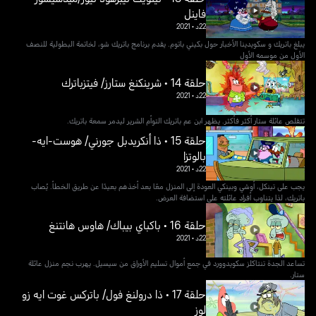
فاينل
22د
•
2021
يبلغ باتريك و سكويدينا الأخبار حول بكيني باتوم. يقدم برنامج باتريك شو، لخاتمة البطولية للنصف
الأول من موسمه الأول
حلقة 14 • شرينكنغ ستارز/ فيتزباترك
22د
•
2021
تتقلص عائلة ستار أكثر فأكثر. يظهر ابن عم باتريك التوأم الشرير ليدمر سمعة باتريك.
حلقة 15 • ذا أنكريدبل جورني/ هوست-ايه-
بالوتزا
22د
•
2021
يجب على تينكل، أوشي وبينكي العودة إلى المنزل معًا بعد أخذهم بعيدًا عن طريق الخطأ. يُصاب
باتريك، لذا يتناوب أفراد عائلته على استضافة العرض.
حلقة 16 • باكباي بيباك/ هاوس هانتنغ
22د
•
2021
تساعد الجدة تنتاكلز سكويدوورد في جمع أموال تسليم الأوراق من سيسيل. يهرب نجم منزل عائلة
ستار.
حلقة 17 • ذا درولنغ فول/ باتركس غوت ايه زو
لوز