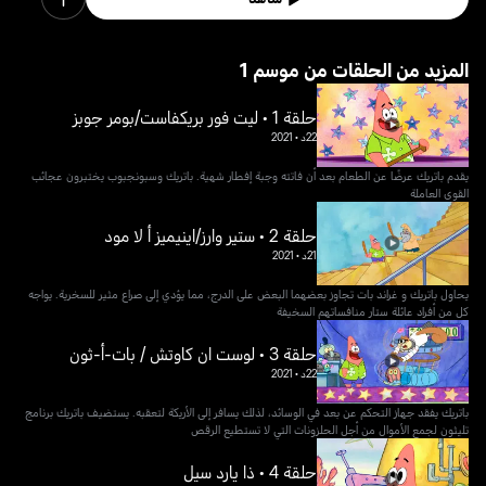
1 المزيد من الحلقات من موسم
حلقة 1 • ليت فور بريكفاست/بومر جوبز
22د
•
2021
يقدم باتريك عرضًا عن الطعام بعد أن فاتته وجبة إفطار شهية. باتريك وسبونجبوب يختبرون عجائب
القوى العاملة
حلقة 2 • ستير وارز/اينيميز أ لا مود
21د
•
2021
يحاول باتريك و غراند بات تجاوز بعضهما البعض على الدرج، مما يؤدي إلى صراع مثير للسخرية. يواجه
كل من أفراد عائلة ستار منافساتهم السخيفة
حلقة 3 • لوست ان كاوتش / بات-أ-ثون
22د
•
2021
باتريك يفقد جهاز التحكم عن بعد في الوسائد، لذلك يسافر إلى الأريكة لتعقبه. يستضيف باتريك برنامج
تليثون لجمع الأموال من أجل الحلزونات التي لا تستطيع الرقص
حلقة 4 • ذا يارد سيل