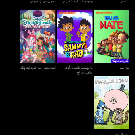
منصور
ريغولار شو: لوست تيبس
تايم ريكس إن سبيس
ذا تويستد تايملاين أوف
بيغ نيت
إنشانتيملز: تيلز فروم إيفرويلد
سامي أند راج
بيغ نيت
ذا تويستد تايملاين أوف
إنشانتيملز: تيلز فروم إيفرويلد
سامي أند راج
ريغيولار شو
ريغيولار شو