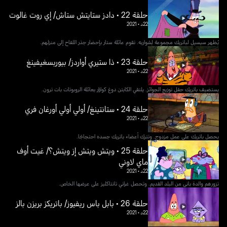
حلقة 22 • دادز ستايتش ستاش/ إي روت غالوت
22د
•
2021
يُظهر سيسيل لباتريك مجموعة لِشواربه. تقوم عائلة ستار بإحضار جذر اللفاح إلى منزلهم.
حلقة 23 • ذا ستيري أواردز/ بيوربسغيفينغ
22د
•
2021
يستضيف باتريك حفل توزيع الجوائز. يلتقي الكابتن دوغ كوازار بعائلة الروبوتات بات ترون.
حلقة 24 • ستانتينغ/ أولي أولي أورغان فري
22د
•
2021
يحصل باتريك على عمل مزدوج. وتترك أعضاء باتريك جسده احتجاجًا.
حلقة 25 • ويتش ويتش إز ويتش؟/ غيت أوف
ماي لاوني
22د
•
2021
تزورهم والدة باني من البلد القديم. وتحصل غراني تانتاكليز على عرضها الخاص.
حلقة 26 • بابل باس ريفيوز/ باتريكز بريزن بالز
22د
•
2021