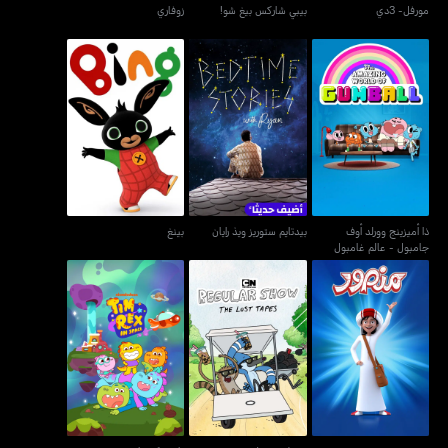
مورفل- 3دي
بيبي شاركس بيغ شو!
زوفاري
ذا أميزينج وورلد أوف
جامبول - عالم غامبول
بيدتايم ستوريز ويذ رايان
بينغ
المُدهش
ذا أميزينج وورلد أوف
بيدتايم ستوريز ويذ رايان
بينغ
جامبول - عالم غامبول
المُدهش
منصور
ريغولار شو: لوست تيبس
تايم ريكس إن سبيس