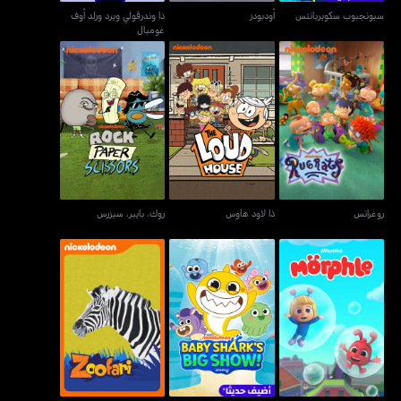
سبونجبوب سكويربانتس
أودبودز
ذا وندرڤولي ويرد ورلد أوف
غومبال
روغراتس
ذا لاود هاوس
روك، بايبر، سيزرس
روغراتس
ذا لاود هاوس
روك، بايبر، سيزرس
مورفل- 3دي
بيبي شاركس بيغ شو!
زوفاري