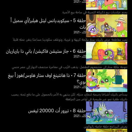
22د
•
2021
يمنع غراندبات بيع ذكرياته الثمينة في ساحة بيع الأسرة
حلقة 5 • سيكويديانس ليتل هيلبر/أي سميل أ
بات
22د
•
2021
تمت مقاطعة عرض باتريك ستار برائحة كريهة و غريبة، وتوظف سكودينا مساعدًا يتقن عمله قليلاً
حلقة 6 • جاز ستيشن فاكيشن/ باني ذا بارباريان
22د
•
2021
تتوجة عائلة ستار إلى منتجعهم المفضل. يذهب الأرنب في مغامرة منتصف النهار إلى عصر منسي
حلقة 7 • ذا هانتينغ اوف ستار هاوس/هوز أ بيغ
بوي؟
22د
•
2021
يستأجر باتريك أشباحًا رخيصة لتطارد منزله، لكن ينتهي به الأمر بالحصول على ما دفع ثمنه. يصيب
باتريك طفرة نمو غير طبيعية في أواخر سن المراهقة
حلقة 8 • تيرور أت 20000 ليغس
22د
•
2021
يعرض البرنامج حلقة خاصة بالهالوين