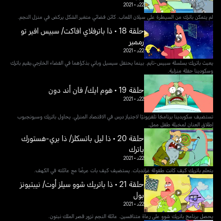
22د
•
2021
لم يتمكن باترك من السيطرة على سيلان اللعاب. كائن فضائي متغير الشكل يركض في منزل النجم.
حلقة 18 • ذا باترفلاي افاكت/ سبيس افير تو
رممبر
22د
•
2021
يعبث باتريك بسلسلة سبيس-تايم. بينما يحتفل سيسيل وباني بذكراهما في الفضاء الخارجي،يقيم باترك
وسكودينا حفلة منزلية.
حلقة 19 • هوم ايك/ فان أند دون
22د
•
2021
تستضيف سكويدينا برنامجًا تلفزيونيًا لاجتياز درس في الاقتصاد المنزلي. يحاول باتريك وسبونجبوب
إطلاق العنان لمخيلة طفل ممل.
حلقة 20 • ذا ليل باتسكلز/ ذا بري-هستورك
باترك
22د
•
2021
يتعلم باتريك كيف كانت طفولة غراندبات. يستضيف كيف بات عرضًا مع عائلته في الكهف.
حلقة 21 • ذا باتريك شوو سيلز أوت/ نيبتيونز
بول
22د
•
2021
يحصل برنامج باتريك شوو على رعاة متنافسين. عائلة النجم تزور قصر الملك نبتون.