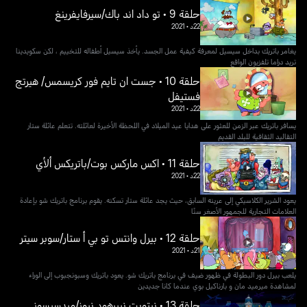
حلقة 9 • تو داد اند باك/سيرفايفرينغ
22د
•
2021
يغامر باتريك بداخل سيسيل لمعرفة كيفية عمل الجسد. يأخذ سيسيل أطفاله للتخييم ، لكن سكويدينا
تريد دراما تلفزيون الواقع
حلقة 10 • جست ان تايم فور كريسمس/ هيرتج
فستيفل
22د
•
2021
يسافر باتريك عبر الزمن للعثور على هدايا عيد الميلاد في اللحظة الأخيرة لعائلته. تتعلم عائلة ستار
التقاليد الثقافية للبلد القديم
حلقة 11 • اكس ماركس بوت/باتريكس ألأي
22د
•
2021
يعود الشرير الكلاسيكي إلى عرينه السابق، حيث يجد عائلة ستار تسكنه. يقوم برنامج باتريك شو بإعادة
العلامات التجارية للجمهور الأصغر سنًا
حلقة 12 • بيرل وانتس تو بي أ ستار/سوبر سيتر
21د
•
2021
يلعب بيرل دور البطولة في ظهور ضيف في برنامج باتريك شو. يعود باتريك وسبونجبوب إلى الوراء
لمشاهدة ميرميد مان و بارناكيل بوي عندما كانا جديدين
حلقة 13 • نيتويت نيبرهود نيوز/ميدسيسوز