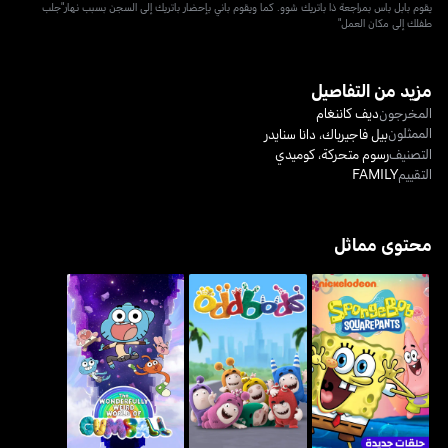
يقوم بابل باس بمراجعة ذا باتريك شوو. كما ويقوم باني بإحضار باتريك إلى السجن بسبب نهار"جلب
طفلك إلى مكان العمل"
مزيد من التفاصيل
المخرجون
ديف كاننغام
الممثلون
بيل فاجيرباك
،
دانا سنايدر
التصنيف
رسوم متحركة
،
كوميدي
التقييم
FAMILY
محتوى مماثل
ذا وندرڤولي ويرد ورلد أوف
سبونجبوب سكويربانتس
أودبودز
غومبال