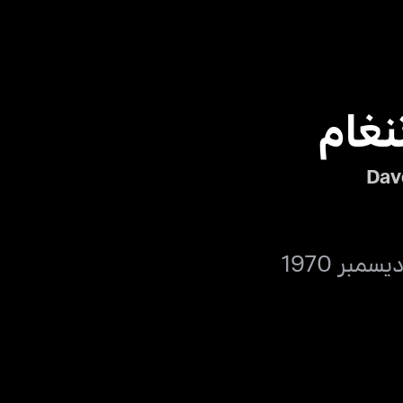
نغام
Dav