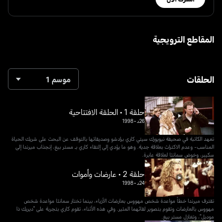
المقاطع الترويجية
الحلقات
موسم 1
حلقة 1 • الحلقة الافتتاحية
26د
•
1998
تعهد الكاتبة في صحيفة نيويورك سيتي كاري برادشو وصديقاتها بالتوقف عن البحث على شريك الحياة
المناسب- وعدم الاكتراث بعلاقة جدية. وهو ما يؤدي إلى إلتقاء كاري بـ مستر بيغ، إنجذاب ميرندا إلى
سكيبر، وخوض سمانثا لعلاقة عابرة.
حلقة 2 • عارضات وأموات
24د
•
1998
تقترف ميرندا خطأ مواعدة شخص مهووس بعارضات الأزياء، بينما تختار سمانثا مواعدة شخص
مهووس بالعارضات وتقوم بتصوير لقائهما المثير. وفي هذه الأثناء، تقوم كاري بتجربة على "ديريك ذا
موديل"، وتغازل مستر بيغ.