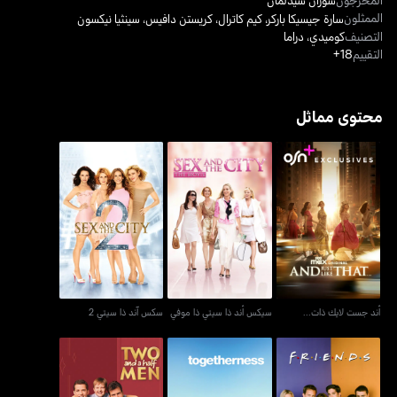
الممثلون
سارة جيسيكا باركر
،
كيم كاترال
،
كريستن دافيس
،
سينثيا نيكسون
التصنيف
كوميدي
،
دراما
التقييم
18+
محتوى مماثل
أند جست لايك ذات...
سيكس أند ذا سيتي ذا موفي
سكس آند ذا سيتي 2
أند جست لايك ذات...
سيكس أند ذا سيتي ذا موفي
سكس آند ذا سيتي 2