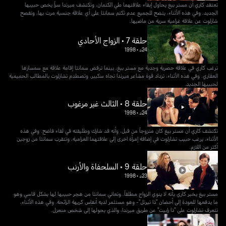
تعتقد كاري أن مستر بيغ يحاول إبقاء علاقتهما طي الكتمان، وتكتشف ميرندا سراً يخص حبيبها
الجديد. وفي هذه الأثناء، يتضح للجميع عدم تكتم سمانثا على أي علاقة جنسية مرت بها، وتفصح
شارلوت عن علاقة غرامية سرية من ماضيها.
حلقة 7 • الزواج الأحادي
24د
•
1998
ترغب كاري في علاقة حصرية وجدية مع مستر بيغ، بينما ترفض سمانثا إقامة علاقة مع سمسارها
العقاري. وفي هذه الأثناء، تزداد قوة مشاعر ميرندا تجاه سكيبر، وتصطدم تشارلوت بالمطالب الحميمية
لحبيبها الجديد.
حلقة 8 • الثالث غير مرغوب
24د
•
1998
تكتشف كاري أن مستر بيغ كان متزوجاً من قبل، وأنه قد شارك وطليقته في لقاء فاضح. وفي هذه
الأثناء، يرغب حبيب تشارلوت في إضافة إمرأة اخرى إلى علاقتهما الغرامية، وتتقرب سمانثا من زوجين
أكثر من اللازم.
حلقة 9 • السلحفاة والأرنب
23د
•
1998
مستر بيغ يخبر كاري بأنه لا ينوي الزواج مطلقاً. وتعاني سمانثا من هجر حبيبها لها بشكل قاسي وهو
ما يدفعها للعودة إلى أحضان "ذا تيرتل"- وهو مستثمر لديه أنفاس كريهة الرائحة. وفي هذه الأثناء،
تتعرف تشارلوت على "ذا رابيت" عن طريق ميرندا، والذي يحولها إلى شخص منعزل.