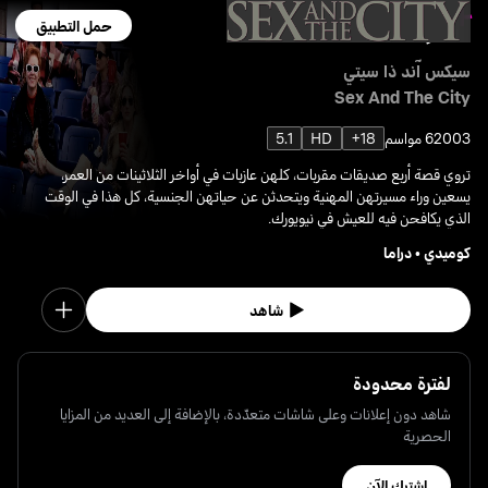
حمل التطبيق
سيكس آند ذا سيتي
Sex And The City
2003
6 مواسم
18+
HD
5.1
تروي قصة أربع صديقات مقربات، كلهن عازبات في أواخر الثلاثينات من العمر،
يسعين وراء مسيرتهن المهنية ويتحدثن عن حياتهن الجنسية، كل هذا في الوقت
الذي يكافحن فيه للعيش في نيويورك.
كوميدي
•
دراما
شاهد
لفترة محدودة
شاهد دون إعلانات وعلى شاشات متعدّدة، بالإضافة إلى العديد من المزايا
الحصرية
اشترك الآن