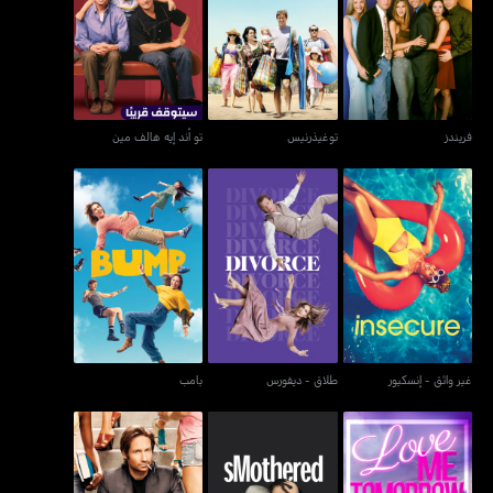
فريندز
توغيذرنيس
تو أند إيه هالف مين
فريندز
توغيذرنيس
تو أند إيه هالف مين
غير واثق - إنسكيور
طلاق - ديفورس
بامب
غير واثق - إنسكيور
طلاق - ديفورس
بامب