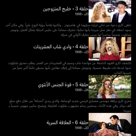
حلقة 3 • خليج المتزوجين
23د
•
1998
تتلقى كاري دعوة من ثنائي لزيارة منزلهما في هامبتونز... ولكنها تفاجأ برؤية الزوج عارياً. وفي مكان آخر،
يسود اعتقاد في مقر عمل ميرندا بأنها مثلية، تتعرف سمانثا على حارس البناية بشكل أفضل، وتهجر
تشارلوت شخصاً مناسباً لها بسبب زخارف الأواني في منزله.
حلقة 4 • وادي شاب العشرينات
23د
•
1998
تكتشف كاري القيود الناجمة عن مواعدة شاب وسيم في العشرينات من العمر، يطلب صديق تشارلوت
منها خدمة ذات طبيعة جنسية، وتتوصل سمانثا إلى إدراك مفاجئ بأنها ستبقى دائماً أكبر عمراً من
حبيبها الشاب.
حلقة 5 • قوة الجنس الأنثوي
24د
•
1998
تخرج كاري برفقة مهندس معماري فرنسي شديد الوسامة، والذي يبدي "امتنانه" من خلال دفع مبلغ
ألف دولار. وفي هذه الأثناء، يستعين رسام مشهور بـ شارلوت كعارضة، ويصبح سكيبر مهوس جنسياً بـ
ميرندا.
حلقة 6 • العلاقة السرية
23د
•
1998