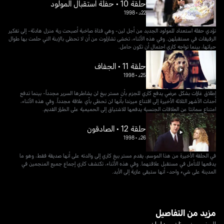
حلقة 10 • حفلة استقبال المولود
22د
•
1998
تؤدي حفلة استعداد للمولود الجديد من أجل لين- وهي فتاة صاخبة أصبحت ربة منزل هادئة- إلى تفكير
الرفيقات في مستقبلهن. وفي هذه الأثناء، تخشى تشارلوت من أن لا تحظى بالإبنة التي حلمت بها طوال
حياتها، بينما تواجه كاري احتمال أن تكون حامل.
حلقة 11 • الجفاف
25د
•
1998
إطلاق غازات بشكل عرضي يدفع كاري للجزم بأن مستر بيغ لن يشاطرها السرير مجدداً- بينما تدفع
أحداث الأشهر الثلاثة الأخيرة إلى اقتناع ميرندا بأنها لن تحظى بأي علاقة مجدداً. وفي هذه الأثناء،
امتناع سمانثا عن العلاقات الجنسية يدفعها للاشتياق إلى الحميمية على الطراز القديم.
حلقة 12 • الصادقون
26د
•
1998
في الحلقة الأخيرة من هذا الموسم، يقدم مستر بيغ كاري إلى والدته على أنها صديقة فقط، وهو ما
يدفعها للتأمل في مستقبل علاقتهما. وفي هذه الأثناء، تكتشف كاري إجماع جميع المنجمين في
المدينة على شيء واحد- أنها ستبقى عازبة إلى الأبد.
مزيد من التفاصيل
المخرجون
سوزان سيدلمان