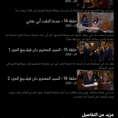
20د
•
2023
يرى أحد رواد التكنولوجيا في المحكمة بأن لدى دان ورفاقه فرصة للتوصل إلى فكرة مهمة جداً.
حلقة 14 • عندما التقت آبي بغابي
21د
•
2023
يتسبب إعجاب نيل بآبي يجعل الأمور غير مريحة للجميع، لكن آبي تجد مخرجاً عندما تلتقي شخصاً من
ماضيه والذي يصادف بأنها غير مرتبطة حالياً.
حلقة 15 • السيد المحترم دان فيلدينغ الجزء 1
21د
•
2023
يفكر دان في مستقبله بعد أن أتيحت له فرصة العمر. آبي غير متفرغة لخطيبها راند، ويوقعها قلبها في
بعض المشاكل.
حلقة 16 • السيد المحترم دان فيلدينغ الجزء 2
21د
•
2023
لدى آبي جلسة محكمة، وهي ودان يقاتلان من أجل حياتها المهنية. يعود المدعي العام جيف ديويت
ويجبر أوليفيا على اختيار أحد الجانبين.
مزيد من التفاصيل