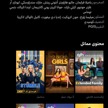
المخرجون
باميلا فرايمان
،
ماثيو هاراويتز
،
أنتوني ريتش
،
مارك سندراوسكي
،
ليونارد آر
غارنر جونيور
،
كيلي بارك
،
جوانا كيرنز
،
روبي كانتريمان
،
ليندا تارياك
،
بتسي
توماس
الممثلون
ميليسا راوخ
،
جون لاروكيت
،
إنديا دي بيفورت
،
كابيل تالواكر
،
لاكريتا
التصنيف
كوميدي
التقييم
PG15
محتوى مماثل
إيكستنديد فاميلي
2 بروك غيرلز
ستامبل
إيكستنديد فاميلي
2 بروك غيرلز
ستامبل