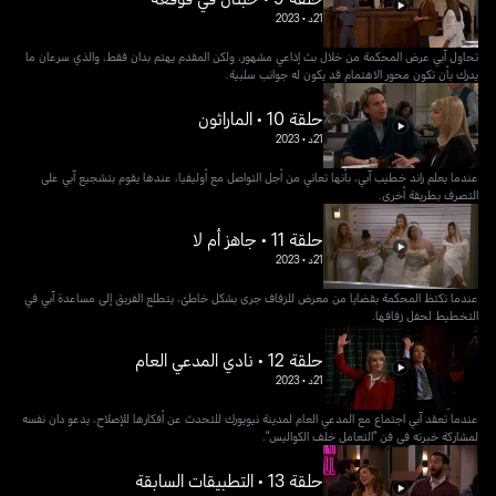
21د
•
2023
تحاول آبي عرض المحكمة من خلال بث إذاعي مشهور، ولكن المقدم يهتم بدان فقط، والذي سرعان ما
يدرك بأن تكون محور الاهتمام قد يكون له جوانب سلبية.
حلقة 10 • الماراثون
21د
•
2023
عندما يعلم راند خطيب آبي، بأنها تعاني من أجل التواصل مع أوليفيا، عندها يقوم بتشجيع آبي على
التصرف بطريقة أخرى.
حلقة 11 • جاهز أم لا
21د
•
2023
عندما تكتظ المحكمة بقضايا من معرض للزفاف جرى بشكل خاطئ، يتطلع الفريق إلى مساعدة آبي في
التخطيط لحفل زفافها.
حلقة 12 • نادي المدعي العام
21د
•
2023
عندما تعقد آبي اجتماع مع المدعي العام لمدينة نيويورك للتحدث عن أفكارها للإصلاح، يدعو دان نفسه
لمشاركة خبرته في فن "التعامل خلف الكواليس".
حلقة 13 • التطبيقات السابقة