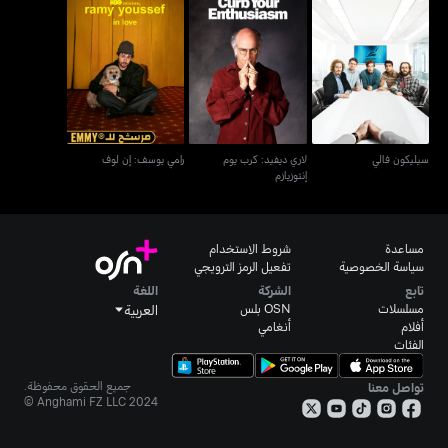
لاري ديفيد: كرب يوم
سيليكون فالي
رامي يوسف: إن لوف
إنتوزيازم
سيليكون فالي
لاري ديفيد: كرب يوم
رامي يوسف: إن لوف
إنتوزيازم
مساعدة
شروط الاستخدام
سياسة الخصوصية
تفعيل الرمز الترويجي
تابع
الشركة
اللغة
مسلسلات
OSN بلس
العربية
أفلام
أنغامي
الفئات
جميع الحقوق محفوظة.
تواصل معنا
Anghami FZ LLC 2024 ©