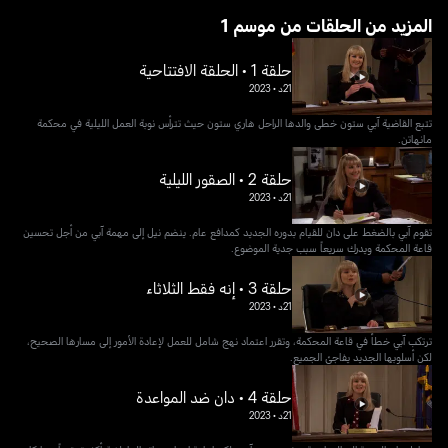
1 المزيد من الحلقات من موسم
حلقة 1 • الحلقة الافتتاحية
21د
•
2023
تتبع القاضية آبي ستون خطى والدها الراحل هاري ستون حيث تترأس نوبة العمل الليلية في محكمة
مانهاتن.
حلقة 2 • الصقور الليلية
21د
•
2023
تقوم آبي بالضغط على دان للقيام بدوره الجديد كمدافع عام. ينضم نيل إلى مهمة آبي من أجل تحسين
قاعة المحكمة ويدرك سريعاً سبب جدية الموضوع.
حلقة 3 • إنه فقط الثلاثاء
21د
•
2023
ترتكب آبي خطأً في قاعة المحكمة، وتقرر اعتماد نهج شامل للعمل لإعادة الأمور إلى مسارها الصحيح،
لكن أسلوبها الجديد يفاجئ الجميع.
حلقة 4 • دان ضد المواعدة
21د
•
2023