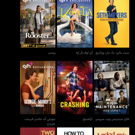
سيث مايرز: داد مان ووكينغ
آي لوف إل إيه
روستر
سيث مايرز: داد مان ووكينغ
آي لوف إل إيه
روستر
جورجي أند مانديز فيرست
هاي مينتينس ويب سيريس
كراشينغ
ماريدج
هاي مينتينس ويب سيريس
كراشينغ
جورجي أند مانديز فيرست
ماريدج