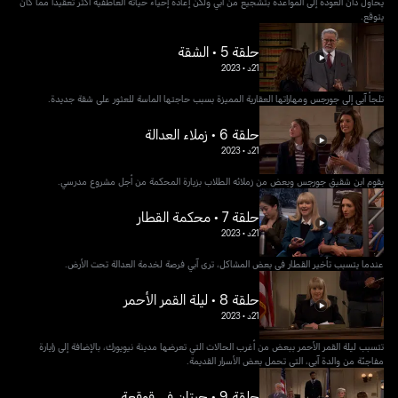
يحاول دان العودة إلى المواعدة بتشجيع من آبي ولكن إعادة إحياء حياته العاطفية أكثر تعقيداً مما كان
يتوقع.
حلقة 5 • الشقة
21د
•
2023
تلجأ آبي إلى جورجس ومهاراتها العقارية المميزة بسبب حاجتها الماسة للعثور على شقة جديدة.
حلقة 6 • زملاء العدالة
21د
•
2023
يقوم ابن شقيق جورجس وبعض من زملائه الطلاب بزيارة المحكمة من أجل مشروع مدرسي.
حلقة 7 • محكمة القطار
21د
•
2023
عندما يتسبب تأخير القطار في بعض المشاكل، ترى آبي فرصة لخدمة العدالة تحت الأرض.
حلقة 8 • ليلة القمر الأحمر
21د
•
2023
تتسبب ليلة القمر الأحمر ببعض من أغرب الحالات التي تعرضها مدينة نيويورك، بالإضافة إلى زايارة
مفاجئة من والدة آبي، التي تحمل بعض الأسرار القديمة.
حلقة 9 • حبتان في قوقعة