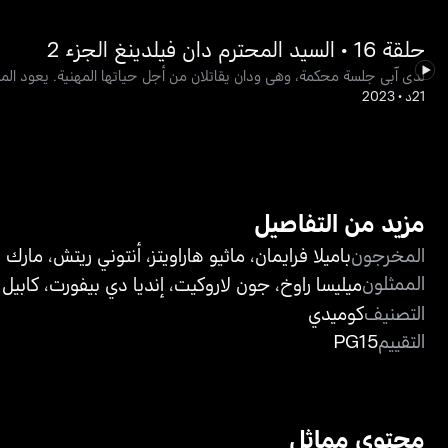
حلقة 16 • السيد المحترم دان فيلدينغ الجزء 2
لدى آبي جلسة محكمة، وهي ودان يقاتلان من أجل حياتها المهنية. يعود المد
21د
•
2023
مزيد من التفاصيل
المخرجون
باميلا فرايمان
،
ماثيو هاراويتز
،
أنتوني ريتش
،
مارك 
الممثلون
ميليسا راوخ
،
جون لاروكيت
،
إنديا دي بيفورت
،
كابيل 
التصنيف
كوميدي
التقييم
PG15
محتوى مماثل