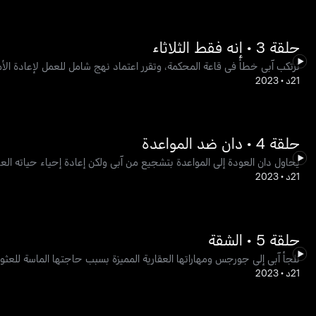
حلقة 3 • إنه فقط الثلاثاء
ترتكب آبي خطأً في قاعة المحكمة، وتقرر اعتماد نهج شامل للعمل لإعادة الأ
21د
•
2023
حلقة 4 • دان ضد المواعدة
يحاول دان العودة إلى المواعدة بتشجيع من آبي ولكن إعادة إحياء حياته العاط
21د
•
2023
حلقة 5 • الشقة
تلجأ آبي إلى جورجس ومهاراتها العقارية المميزة بسبب حاجتها الماسة للعث
21د
•
2023