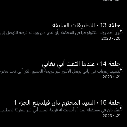
حلقة 13 • التطبيقات السابقة
يرى أحد رواد التكنولوجيا في المحكمة بأن لدى دان ورفاقه فرصة للتوصل إلى 
20د
•
2023
حلقة 14 • عندما التقت آبي بغابي
يتسبب إعجاب نيل بآبي يجعل الأمور غير مريحة للجميع، لكن آبي تجد مخرجاً
21د
•
2023
حلقة 15 • السيد المحترم دان فيلدينغ الجزء 1
يفكر دان في مستقبله بعد أن أتيحت له فرصة العمر. آبي غير متفرغة لخطيبها
21د
•
2023