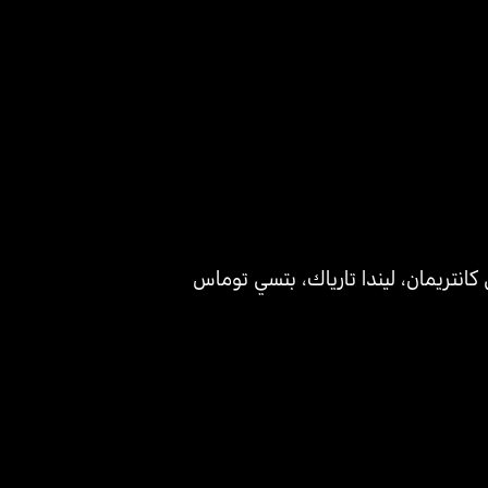
كانتريمان
،
ليندا تارياك
،
بتسي توماس