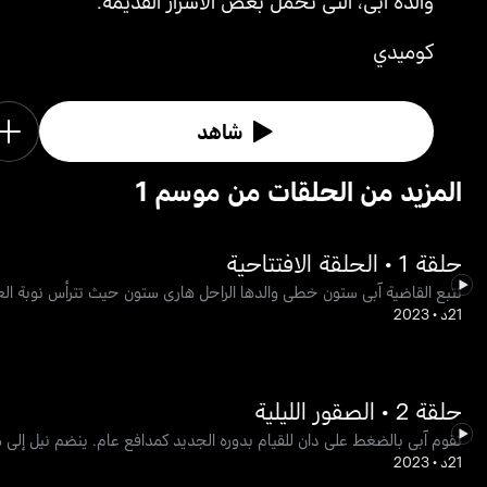
والدة آبي، التي تحمل بعض الأسرار القديمة.
كوميدي
شاهد
1 المزيد من الحلقات من موسم
حلقة 1 • الحلقة الافتتاحية
تتبع القاضية آبي ستون خطى والدها الراحل هاري ستون حيث تترأس نوبة العم
21د
•
2023
حلقة 2 • الصقور الليلية
تقوم آبي بالضغط على دان للقيام بدوره الجديد كمدافع عام. ينضم نيل إل
21د
•
2023