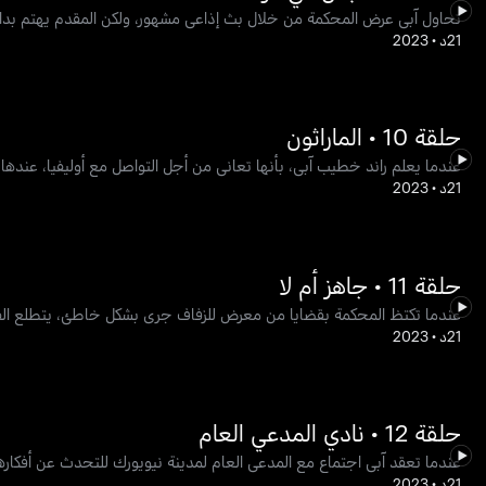
تحاول آبي عرض المحكمة من خلال بث إذاعي مشهور، ولكن المقدم يهتم بدان
21د
•
2023
حلقة 10 • الماراثون
عندما يعلم راند خطيب آبي، بأنها تعاني من أجل التواصل مع أوليفيا، عنده
21د
•
2023
حلقة 11 • جاهز أم لا
عندما تكتظ المحكمة بقضايا من معرض للزفاف جرى بشكل خاطئ، يتطلع الفر
21د
•
2023
حلقة 12 • نادي المدعي العام
عندما تعقد آبي اجتماع مع المدعي العام لمدينة نيويورك للتحدث عن أفكاره
21د
•
2023