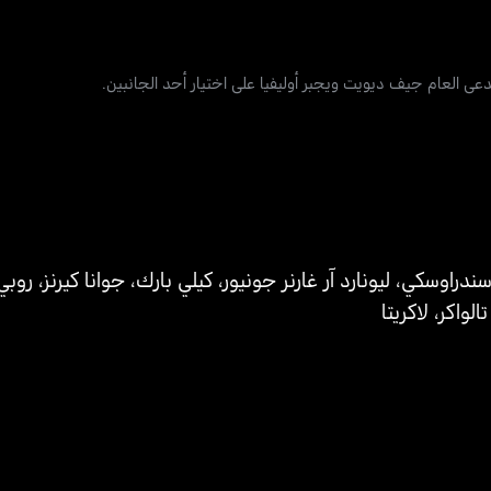
عي العام جيف ديويت ويجبر أوليفيا على اختيار أحد الجانبين.
سندراوسكي
،
ليونارد آر غارنر جونيور
،
كيلي بارك
،
جوانا كيرنز
،
روبي 
تالواكر
،
لاكريتا