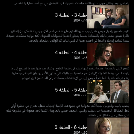
يتجادل ديف وكاتي حول مدى فائدة جلسات علاجها، فيما تتواصل مي مع أحد معارفها القدامى.
حلقة 3 • الحلقة 3
44د
•
2007
تقوم ماسون بإخبار جيمي أنه يتوجب عليها العثور على شخص آخر، لكن جيمي لا تتمكن من إنعاش
ذاكرة هيغو. يشعر باليك بالسعادة بعدما يتجاوز اختبارا للحيوانات المنوية، لكنه يواجه مشكلات جديدة،
بينما تساعد إيزابيلا والدها في اختيار هدية لـ كيتي تترك كلا الوالدين يشعران بالعجز.
حلقة 4 • الحلقة 4
48د
•
2007
تشعر كيتي بالصدمة عندما ينضم إليها ديف في جلسة العلاج، وتزداد صدمتها بعدما تستمع إلى ما
يقوله لـ مي، بينما تتشارك كارولين سرا جامعيا مع باليك التي ينتهي الأمر بها بأن تتجاهل جلستها
وتتجنب اتصالاتها. كما تلجأ جيمي إلى مي لإرشادها، بعدما تتعرض للصد من قبل هيوغو.
حلقة 5 • الحلقة 5
50د
•
2007
يُجرب باليك وكارولين نهجاً أكثر عدوانية في جهودهما الرامية لإنجاب طفل، تقترح مي خطوة أولى
لحل المشاكل الحميمية بين ديفيد وكيتي . تتعهد جيمي بالعزوبية، لكنها تجد صعوبة في مقاومة نيك
الذي يعاني من مشاكل في علاقته.
حلقة 6 • الحلقة 6
50د
•
2007