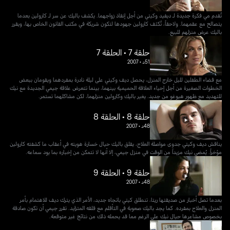
تُقدم مي فكرة جديدة لـ ديفيد وكيتي من أجل إنقاذ زواجهما. يكشف باليك عن سر لـ كارولين بعدما
يتصالح مع عقمهما. ولاحقاً، تُكثف كارولين جهودها لتكون شريكة في مكتب القانون الخاص بها، ويقرر
باليك عرض منزلهم للبيع.
حلقة 7 • الحلقة 7
51د
•
2007
مع قضاء الطفلين لليل خارج المنزل، يحصل ديف وكيتي على ليلة نادرة بمفردهما ويقومان ببعض
الخطوات الصغيرة من أجل إحياء العلاقة الحميمية بينهما، بينما تتعرض علاقة جيمي الجديدة مع نيك
للتهديد مع ظهور هيوغو من جديد. يغير باليك وكارولين منزلهما، لكن مشاكلهما تستمر.
حلقة 8 • الحلقة 8
48د
•
2007
يناقش ديف وكيتي جدوى مواصلة العلاج، يقلق باليك حيال خسارة هويته في أعقاب ما كشفته كارولين
مؤخراً. يُمضي نيك مزيداً من الوقت في منزل جيمي، إلا أنها لا تتمكن من إخباره بما يود سماعه.
حلقة 9 • الحلقة 9
48د
•
2007
بعدما تصل أخبار من صديقتها ريتا، تنطلق كيتي باتجاه جديد، الأمر الذي يترك ديف للاهتمام بأمر
المنزل والعلاج بمفرده. كما يجد باليك صعوبة في التأقلم مع قلقه المتزايد. تقرر جيمي أن تكون صادقة
بخصوص مشاعرها حيال نيك على الرغم مما قد يحمله ذلك من نتائج غير متوقعة.