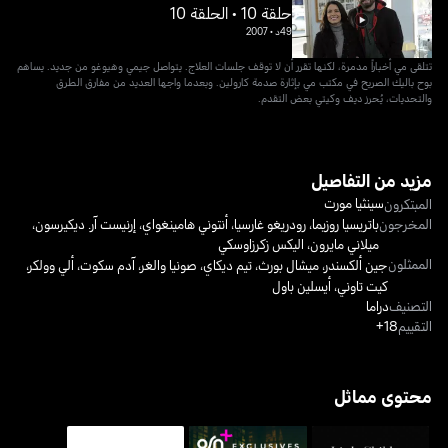
حلقة 10 • الحلقة 10
49د
•
2007
تتلقى مي أخباراً مدمرة، لكنها تقرر أن لا توقف جلسات العلاج. يتواصل جيمي وهيوغو من جديد. يساهم
بوح باليك الصريح في مكتب مي بإثارة صدمة كارولين. وبعدما واجها العديد من مفارق الطرق
والتحديات، يُحرز ديف وكيتي بعض التقدم.
مزيد من التفاصيل
سينثيا مورت
المبتكرون
المخرجون
باتريسيا روزيما
،
رودريغو غارسيا
،
أنتوني هامينغواي
،
إرنيست آر. ديكيرسون
،
ميلاني مايرون
،
اليكس زكرزاوسكي
الممثلون
جين ألكسندر
،
ميشال بورث
،
تيم ديكاي
،
صونيا والغر
،
آدم سكوت
،
ألي وولكر
،
كيت تاوني
،
أيسلين باول
التصنيف
دراما
التقييم
18+
محتوى مماثل