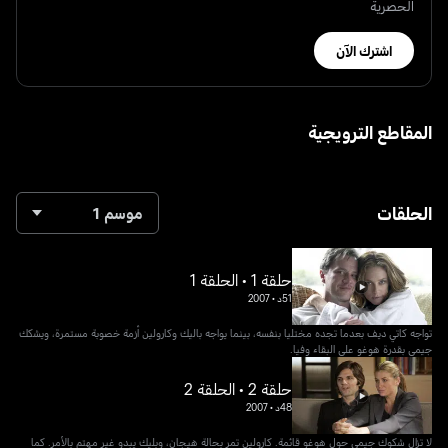
الحصرية
اشترك الآن
المقاطع الترويجية
الحلقات
موسم 1
حلقة 1 • الحلقة 1
51د
•
2007
تواجه كاتي ديف بعدما تجده مختليا بنفسه، بينما يواجه باليك وكارولين أزمة خصوبة مستمرة، ويشكك
جيمي بقدرة هوغو على البقاء وفيا.
حلقة 2 • الحلقة 2
48د
•
2007
لا تزال شكوك جيمي حول هوغو قائمة. كارولين تمر بحالة هيجان، وبليك يبدو غير مهتم بالأمر. كما