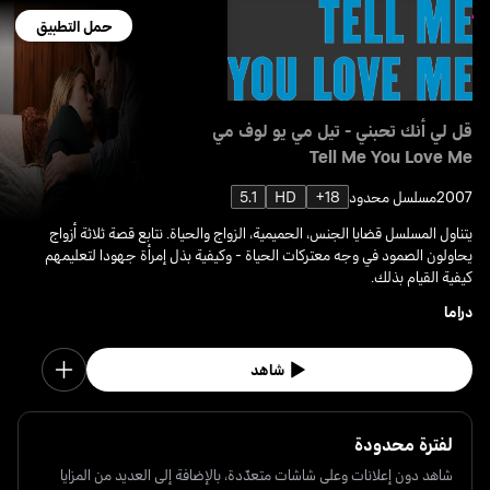
حمل التطبيق
قل لي أنك تحبني - تيل مي يو لوف مي
Tell Me You Love Me
2007
مسلسل محدود
18+
HD
5.1
يتناول المسلسل قضايا الجنس، الحميمية، الزواج والحياة. نتابع قصة ثلاثة أزواج
يحاولون الصمود في وجه معتركات الحياة - وكيفية بذل إمرأة جهودا لتعليمهم
كيفية القيام بذلك.
دراما
شاهد
لفترة محدودة
شاهد دون إعلانات وعلى شاشات متعدّدة، بالإضافة إلى العديد من المزايا