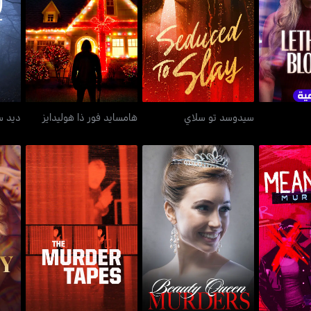
بلوند
سيدوسد تو سلاي
هامسايد فور ذا هوليدايز
سيدوسد تو سلاي
هامسايد فور ذا هوليدايز
ديد س
ميردرز
بيوتي كوين ميردرز
ذا ميردر تيبس