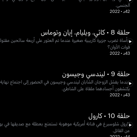
الجنسي.
42د
•
2022
حلقة 8 • كاثي، ويليام، إيان وتوماس
مأساة تضرب جزيرة كاريبية صغيرة عندما تم العثور على أربعة سائحين مقتول
فوات الأوان؟
43د
•
2022
حلقة 9 • ليندسي وجيسون
عندما يفشل الزوجان الشابان ليندسي وجيسون في الحضور إلى اجتماع نهاية 
يكتشفون أجسادهما ملقاة على الشاطئ.
43د
•
2022
حلقة 10 • كارول
كارول شلوسبرغ هي فنانة أمريكية موهوبة تستمتع بعطلة مع صديقها في بوي
عن القاتل.
44د
•
2022