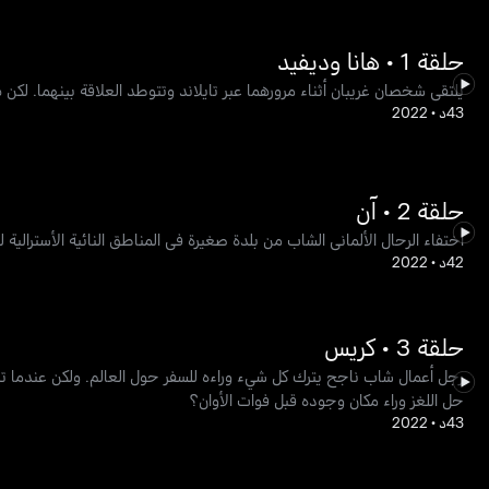
حلقة 1 • هانا وديفيد
يلتقي شخصان غريبان أثناء مرورهما عبر تايلاند وتتوطد العلاقة بينهما. لكن 
43د
•
2022
حلقة 2 • آن
اختفاء الرحال الألماني الشاب من بلدة صغيرة في المناطق النائية الأسترالي
42د
•
2022
حلقة 3 • كريس
رجل أعمال شاب ناجح يترك كل شيء وراءه للسفر حول العالم. ولكن عندما تن
حل اللغز وراء مكان وجوده قبل فوات الأوان؟
43د
•
2022