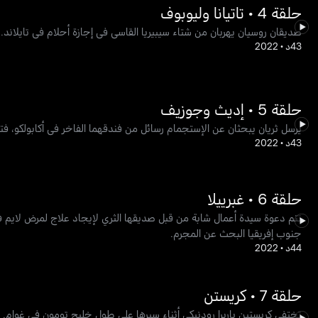
حلقة 4 • تاتيانا وليوبوف
صديقان روسيان يهربان من شتاء سيبيريا القاسي في إجازة أحلام في تايلاند.
43د
•
2022
حلقة 5 • إديث وجوزيف
يرسل ثريان يبحثان عن الإستجمام رسائل من فندقهما الفاخر في أكابولكو، فت
43د
•
2022
حلقة 6 • غبرييلا
تتم دعوة سيدة أعمال شابة من قبل صديقها الثري لإيجاد علاج لمرض لاي
جنوب إفريقيا البحث عن المجرم.
44د
•
2022
حلقة 7 • كريستن
تختفي كريستين باربرا رودنيكي أثناء سيرها على طول خليج تومون في غوام