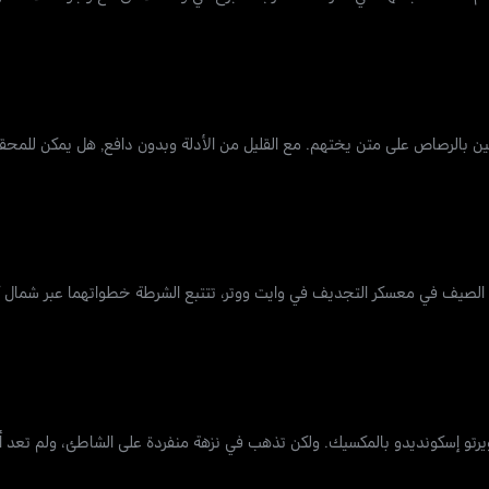
ين بالرصاص على متن يختهم. مع القليل من الأدلة وبدون دافع, هل يمكن للمحق
الصيف في معسكر التجديف في وايت ووتر، تتتبع الشرطة خطواتهما عبر شمال كالي
رتو إسكونديدو بالمكسيك. ولكن تذهب في نزهة منفردة على الشاطئ، ولم تعد أ