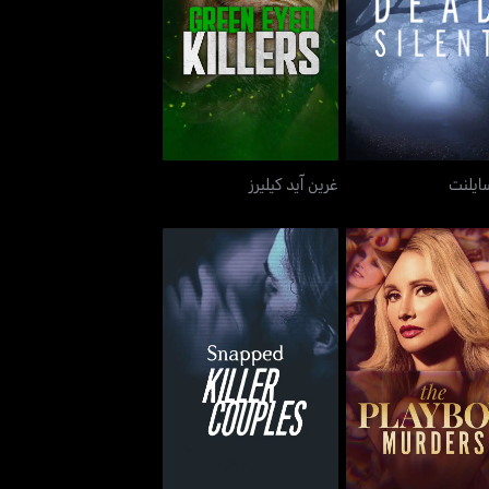
ديد سايلنت
غرين آيد كيليرز
ايلنت
غرين آيد كيليرز
ذا بلايبوي ميردرز
سنابد: كيلر كوبلز