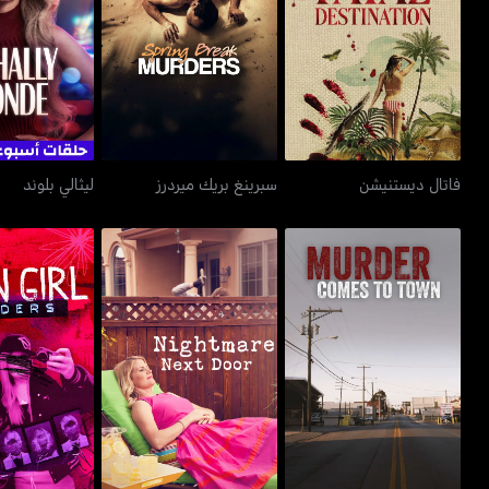
فاتال ديستنيشن
سبرينغ بريك ميردرز
ليثالي 
فاتال ديستنيشن
سبرينغ بريك ميردرز
ليثالي بلوند
ميردر كامز تو تاون
نايتماير نكست دور
مين غيرل 