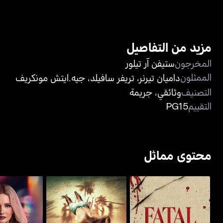
مزيد من التفاصيل
المخرجون
ستيفن آر تيلور
الممثلون
داميان تيرنر
،
تريفر سافيلد
،
جيه.ايتش مونكريف
التصنيف
وثائقي
،
جريمة
التقييم
PG15
محتوى مماثل