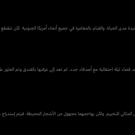
ل وحيدة مدى الحياة، والقيام بالمغامرة في جميع أنحاء أمريكا الجنوبية. لكن تنقطع
ريانا أنتون هاواي مع والدتها وشقيقها للاحتفال بعيد ميلادها ال25. بعد قضاء ليلة احتفالية مع أصدقاء جدد، لم تعد إلى غرفتها بالف
المثالي للتخييم. ولكن يهاجمهما مجهول من الأشجار المحيطة، فيتم إستدراج ر