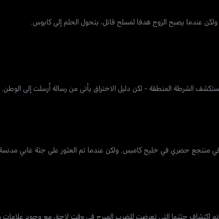
 ولكن عندما يصبح الزوج هدفا لمسلح قاتل، يتحول الحلم إلى كابوس.
ستكشف الشرطة المنطقة - لكن دليل الاختراق يأتي من رسالة أُرسلت إلى الوطن.
م في منتجع حصري في خليج كامبس. ولكن عندما تم العثور على جثة غابي مدن
. تم اكتشاف جثتها التي تعرضت للضرب المبرح في وقت لاحق مع وجود علامات و