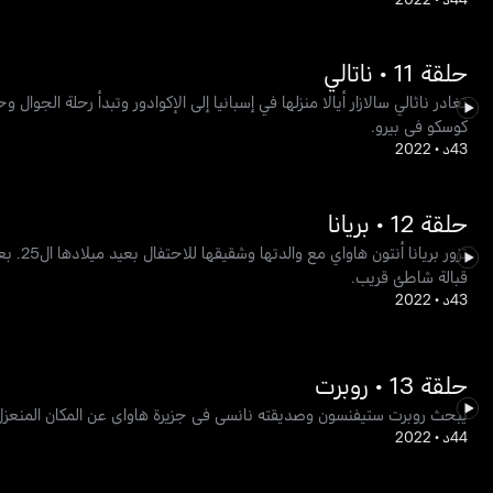
حلقة 11 • ناتالي
تغادر ناثالي سالازار أيالا منزلها في إسبانيا إلى الإكوادور وتبدأ رحلة الجوا
كوسكو في بيرو.
43د
•
2022
حلقة 12 • بريانا
تزور ب
قبالة شاطئ قريب.
43د
•
2022
حلقة 13 • روبرت
يبحث روبرت ستيفنسون وصديقته نانسي في جزيرة هاواي عن المكان المنعزل 
44د
•
2022