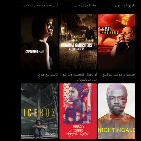
إفري داي بيبول
سامتايمز إن إبريل
أرني بطلاً - شو مي أيه هيرو
أوريجنال غانغسترز ويذ شون
هيستوريز موست شوكينغ
كابتشرينغ ماري
بين إنترناشونال
هيستوريز موست شوكينغ
أوريجنال غانغسترز ويذ شون
كابتشرينغ ماري
بين إنترناشونال
نايتينغيل
مينساي إيسانغ غامو-غامو
آيسبوكس