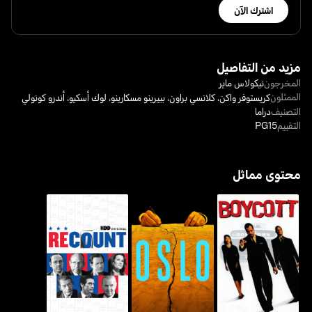
اشترك الآن
مزيد من التفاصيل
المخرجون
نيكولاس ماير
الممثلون
كريستوفر واكن
،
كلانسي براون
،
بييرينو مسكارينو
،
لوك أسكيو
،
أندرو كونولي
التصنيف
دراما
التقييم
PG15
محتوى مماثل
بويكوت
أوسلو
ريكاونت