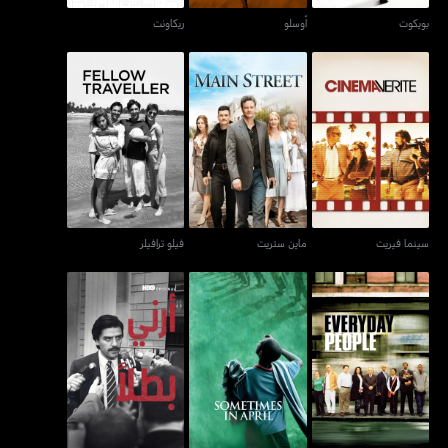
بويكوت
أوسلو
ريكاونت
سينما فيريت
ماين ستريت
فيلو ترافيلر
سينما فيريت
ماين ستريت
فيلو ترافيلر
إفري داي بيبول
سامتايمز إن إبريل
أرني بطلاً - شو مي أيه هيرو