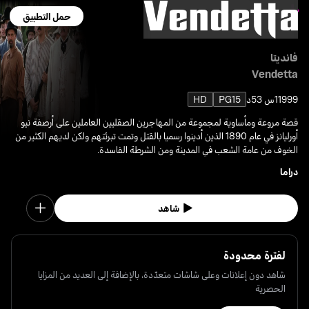
حمل التطبيق
فانديتا
Vendetta
1999
1س 53د
PG15
HD
قصة مروعة ومأساوية لمجموعة من المهاجرين الصقليين العاملين على أرصفة نيو
أورليانز في عام 1890 الذين أدينوا رسميا بالقتل وتمت تبرئتهم ولكن لديهم الكثير من
الخوف من عامة الشعب في المدينة ومن الشرطة الفاسدة.
دراما
شاهد
لفترة محدودة
شاهد دون إعلانات وعلى شاشات متعدّدة، بالإضافة إلى العديد من المزايا
الحصرية