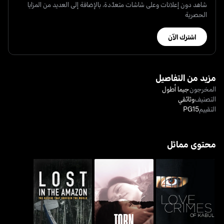
شاهد دون إعلانات وعلى شاشات متعدّدة، بالإضافة إلى العديد من المزايا
الحصرية
اشترك الآن
مزيد من التفاصيل
المخرجون
جيما أطول
التصنيف
وثائقي
التقييم
PG15
محتوى مماثل
تورن أبارت: سيبيراتيد آت
لوست إن ذي أمازون: رسكيو
لوف كرايمز أوف كابول
ذي بوردر
ذات شوكد ذا وورلد