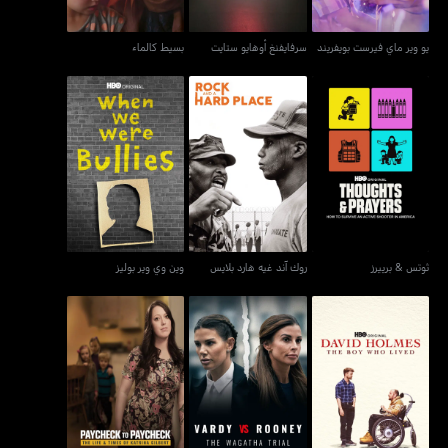
يو وير ماي فيرست بويفريند
سرفايفنغ أوهايو ستايت
بسيط كالماء
ثوتس & برييرز
روك آند غيه هارد بلايس
وين وي وير بوليز
ثوتس & برييرز
روك آند غيه هارد بلايس
وين وي وير بوليز
ديفيد هولمز: ذا بوي هو
فيندي X روني: ذا واغاثا
بايباك تو بايباك: ذا لايف أند
ليفد
ترايل
تايمز كاترينا