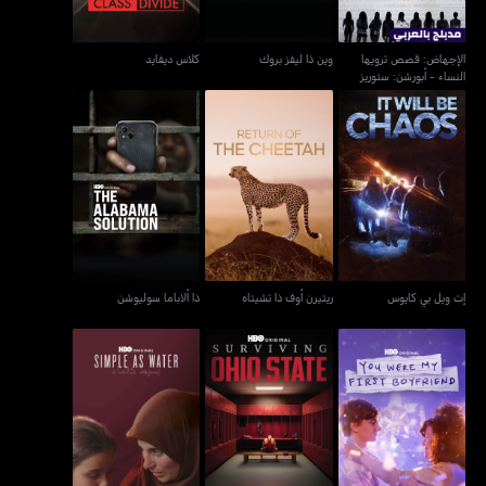
الإجهاض: قصص ترويها
وين ذا ليفز بروك
كلاس ديفايد
النساء - أبورشن: ستوريز
ومن تل
إت ويل بي كايوس
ريتيرن أوف ذا تشيتاه
ذا ألاباما سوليوشن
إت ويل بي كايوس
ريتيرن أوف ذا تشيتاه
ذا ألاباما سوليوشن
يو وير ماي فيرست بويفريند
سرفايفنغ أوهايو ستايت
بسيط كالماء