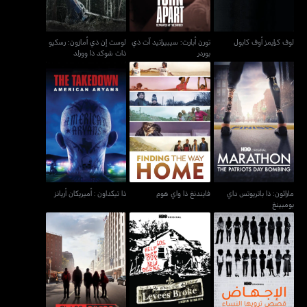
لوف كرايمز أوف كابول
تورن أبارت: سيبيراتيد آت ذي
لوست إن ذي أمازون: رسكيو
بوردر
ذات شوكد ذا وورلد
ماراثون: ذا باتريوتس داي
فايندنغ ذا واي هوم
ذا تيكداون : أميريكان أريانز
بومبينغ
ماراثون: ذا باتريوتس داي
فايندنغ ذا واي هوم
ذا تيكداون : أميريكان أريانز
بومبينغ
الإجهاض: قصص ترويها
النساء - أبورشن: ستوريز
وين ذا ليفز بروك
كلاس ديفايد
ومن تل