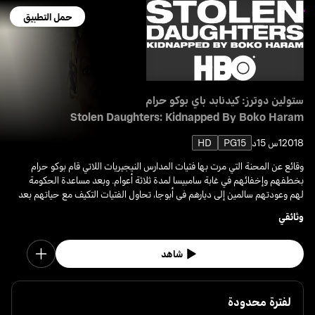
حمل التطبيق
ستولين دوترز: كيدنابد باي بوكو حرام
Stolen Daughters: Kidnapped By Boko Haram
2018
1س 15د
PG15
HD
وقائع عن المحنة التي مرت بها فتيات المدارس النيجيريات اللاتي قام بوكو حرام
بخطفهم وإخفائهم في غابة سامبيسا لمدة ثلاثة أعوام. وبعد مساعدة الحكومة
لهم وعودتهم سالمين إلى ديارهم في أبوجا، تحاول الفتيات التكيف مع حياتهم بعد
هذا الحبس الطويل.
وثائقي
شاهد
لفترة محدودة