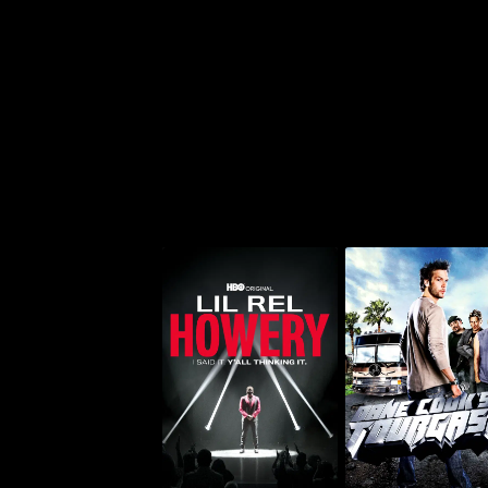
ليل ريل هواري: آي سيد إت.
ان كوكس تورغازم
يال ثينكينغ إت