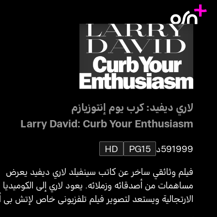
لاري ديفيد: كرب يوم إنتوزيازم
Larry David: Curb Your Enthusiasm
1999
59د
PG15
HD
فيلم وثائقي ساخر عن كاتب سينفيلد لاري ديفيد يعرض
مساهمات من أصدقائه وزملائه. يعود لاري إلى الكوميديا ​​
الارتجالية ويستعد لتصوير فيلم تلفزيوني خاص لإتش بي أ