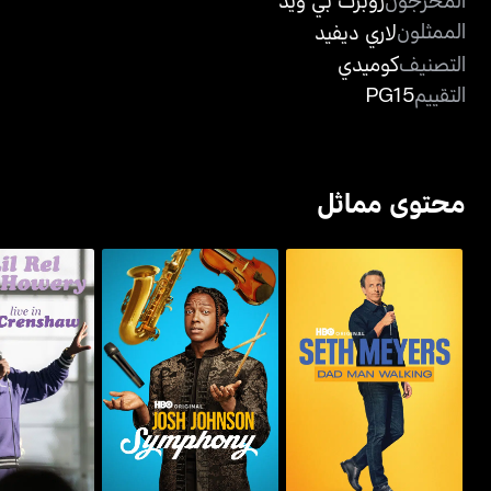
الممثلون
لاري ديفيد
التصنيف
كوميدي
التقييم
PG15
محتوى مماثل
ليل ريل هاور
سيث مايرز: داد مان ووكينغ
جوش جونسون: سيمفوني
كرين