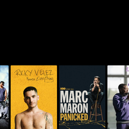
ي: لايف إن
مارك مارون: بانيكد
ريكي فيليز: هيرز إيفريثينغ
د
شو