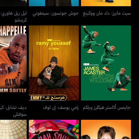
سيث مايرز: داد مان ووكينغ
جوش جونسون: سيمفوني
ليل ريل هاوري: 
كرينشو
ديف تشابل: 
جايمس أكاستر هيكلرز ويلكم
رامي يوسف: إن لوف
سوفت
جايمس أكاستر هيكلرز ويلكم
رامي يوسف: إن لوف
ديف تشابل: كيل
سوفتلي