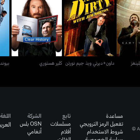
 فيلينغز
داون+ديرتي ويذ جيم نورتن
كلير هستوري
ينغز
داون+ديرتي ويذ جيم نورتن
كلير هستوري
بيوند
مساعدة
تابع
الشركة
اللغة
تفعيل الرمز الترويجي
مسلسلات
OSN بلس
العربي
شروط الاستخدام
أفلام
أنغامي
سياسة الخصوصية
الفئات