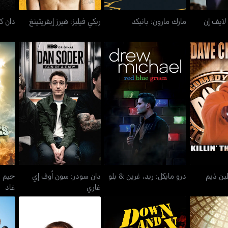
لايف إن
مارك مارون: بانيكد
ريكي فيليز: هيرز إيفريثينغ
دان ك
كيلين ذيم
دان سودر: سون أوف إي
جيم 
درو مايكل: ريد، غرين & بلو
لي
غاري
ين ذيم
درو مايكل: ريد، غرين & بلو
دان سودر: سون أوف إي
جيم ج
غاري
غاد