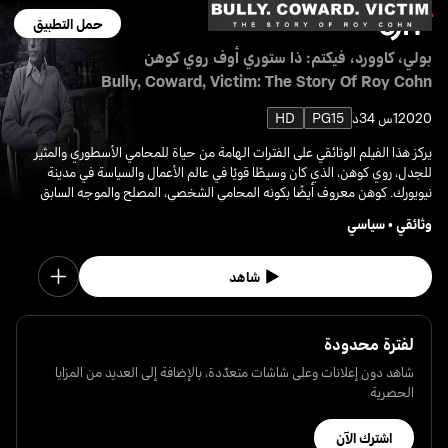
حمل التطبيق
بولي، كاوورد، فيكتم: ذا ستوري أوف روي كوهن
Bully, Coward, Victim: The Story Of Roy Cohn
2020
1س 34د
PG15
HD
يركز هذا الفيلم الوثائقي على الفترات الهامة من حياة للمحامي الأسطوري والمثير
للجدل، روي كوهن، الذي كان وسيطًا قويًا في عالم الأعمال والسياسة في مدينة
نيويورك. كوهن معروف أيضًا بكونه المحامي الشخصي، المصلح والموجه السابق
لدونالد ترامب.
وثائقي
•
سياسي
شاهد
لفترة محدودة
شاهد دون إعلانات وعلى شاشات متعدّدة، بالإضافة إلى العديد من المزايا
الحصرية
اشترك الآن