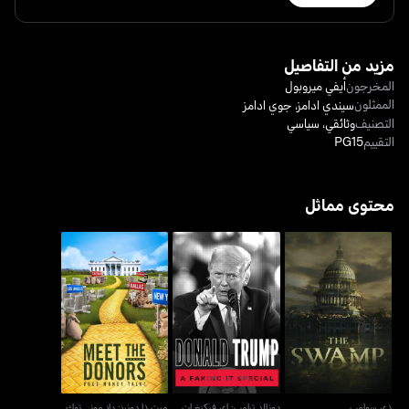
مزيد من التفاصيل
المخرجون
أيفي ميروبول
الممثلون
سيندي ادامز
،
جوي ادامز
التصنيف
وثائقي
،
سياسي
التقييم
PG15
محتوى مماثل
دونالد ترامب: إي فيكنغ إت
ذي سوامب
ميت ذا دونرز: داز موني توك
سبيشل
ذي سوامب
دونالد ترامب: إي فيكنغ إت
ميت ذا دونرز: داز موني توك