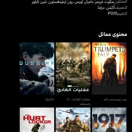
الممثلون
سكوت غريمز
،
داميان لويس
،
رون ليفينغستون
،
شين تايلور
التصنيف
أكشن
،
دراما
التقييم
PG15
محتوى مماثل
عمليات الهادئ - ذا
وين ترومبيتس فيد
دانكيرك
باسيفيك
وين ترومبيتس فيد
عمليات الهادئ - ذا
دانكيرك
باسيفيك