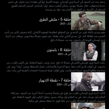
ينضم عدد من الجنود إلى كتيبة إيزي كومباني. تتوجه الكتيبة جواً إلى هولندا حيث تعمل على تحرير
مدينة إندهوفن. خلال معركة نيونين، يتمكن الرقيب دينفر "بول" راندلمان، الرئيس المباشر للفريق
المنظم إلى الكتيبة، من الفرار من الألمان بعد عزله عن وحدته.
حلقة 5 • ملتقى الطرق
53د
•
2001
يقوم وينترز بكتابة تقرير عن التحدي غير المتوقع لمقاومة الهجوم الألماني، لكنه يتعرض لكثير من تأنيب
الضمير بعد إطلاقه النار على جندي ألماني شاب وقتله. يتم تصوير معركة بيغاسوس. ويطلب من كتيبة
إيزي كومباني التوجه إلى باستون عند بدء معركة الـ بالج.
حلقة 6 • باستون
1س 4د
•
2001
عانت كتيبة إيزي كومباني الكثير في معركة الـ بالج، حيث توجب عليها الحفاظ على الأرض بالقر ب من
باستون، في الوقت الذي كانت تنفذ منها الذخيرة والإمدادات. تعمل المسعفة يوجين "دوك" روي على
مساعدة رفاقها الجنود حيثما استطاعت، وفي الوقت نفسه استجداء المعدات الطبية التي بدأت تنف
حلقة 7 • نقطة الانهيار
1س 10د
•
2001
قاتلت كتيبة إيزي كومباني بالقرب من فوي في بلجيكا وخسرت أعداداً كبيرة من الجنود. يتم إنقاذ
الملازم أول نورمان ديك على يد الملازم أول رونالد سبيرز. يحاول الرقيب أول كاروود الحفاظ على
معنويات الجنود في المعركة بالقرب من غابة فوي، ما جعله يحصل على ترقية.