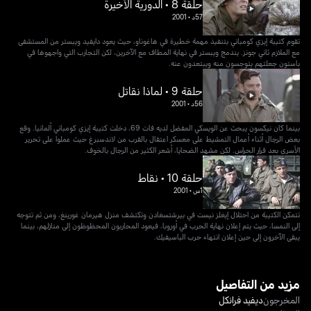
حلقة 8 • الدورية الأخيرة
57د
•
2001
تقوم كتيبة إيزي كومباني بتنفيذ مهمة خطيرة في هاغوناو، حيث يعود دايفيد ويبستر من المستشفى
مع الملازم ثاني جونز. يندمج ويبستر في نهاية المطاف مع الآخرين، لكن التجارب التي واجهوها في
باستون جعلتهم يتوجسون منه ويبتعدون عنه.
حلقة 9 • لماذا نقاتل
56د
•
2001
بينما كان نيكسون يبحث عن الويسكي المفضل لديه فات 69، دخلت كتيبة إيزي كومباني ألمانيا. وقع
بعض الرجال أثناء أعمال التمشيط على معسكر اعتقال بالقرب من لاندسبرغ حيث عملوا على تحرير
الأسرى بعد فرار الحراس. لكن مشهد الضحايا، أشعر الكثير من الرجال بالخوف.
حلقة 10 • نقاط
1س
•
2001
تتمكن الكتيبة من احتلال إيغلز نيست في بيرشتسغادن وتكتشف منزل هيرمان غورينغ، ومن ثم تتوجه
إلى النمسا، حيث يتم إعلان نهاية الحرب في أوروبا، فيعود المحاربون المحظوظون إلى منازلهم، بينما
يبقى الآخرون إلى حين إعلان انتهاء حرب الباسيفيك.
مزيد من التفاصيل
المخرجون
ديفيد فرانكل