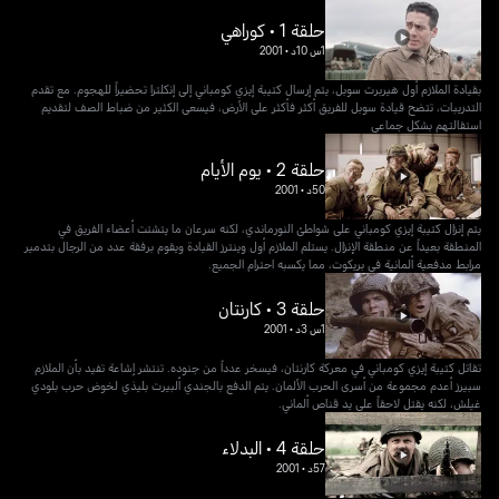
حلقة 1 • كوراهي
1س 10د
•
2001
بقيادة الملازم أول هيربرت سوبل، يتم إرسال كتيبة إيزي كومباني إلى إنكلترا تحضيراً للهجوم. مع تقدم
التدريبات، تتضح قيادة سوبل للفريق أكثر فأكثر على الأرض، فيسعى الكثير من ضباط الصف لتقديم
استقالتهم بشكل جماعي
حلقة 2 • يوم الأيام
50د
•
2001
يتم إنزال كتيبة إيزي كومباني على شواطئ النورماندي، لكنه سرعان ما يتشتت أعضاء الفريق في
المنطقة بعيداً عن منطقة الإنزال. يستلم الملازم أول وينترز القيادة ويقوم برفقة عدد من الرجال بتدمير
مرابط مدفعية ألمانية في بريكوت، مما يكسبه احترام الجميع.
حلقة 3 • كارنتان
1س 3د
•
2001
تقاتل كتيبة إيزي كومباني في معركة كارنتان، فيسخر عدداً من جنوده. تنتشر إشاعة تفيد بأن الملازم
سبيرز أعدم مجموعة من أسرى الحرب الألمان. يتم الدفع بالجندي ألبيرت بليذي لخوض حرب بلودي
غيلش، لكنه يقتل لاحقاً على يد قناص ألماني.
حلقة 4 • البدلاء
57د
•
2001