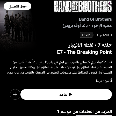
حمل التطبيق
Band Of Brothers
عصبة الإخوة - باند أوف بروذرز
2001
1س 10د
PG15
حلقة 7 • نقطة الانهيار
E7 • The Breaking Point
قاتلت كتيبة إيزي كومباني بالقرب من فوي في بلجيكا وخسرت أعداداً كبيرة من
الجنود. يتم إنقاذ الملازم أول نورمان ديك على يد الملازم أول رونالد سبيرز. يحاول
الرقيب أول كاروود الحفاظ على معنويات الجنود في المعركة بالقرب من غابة فوي،
ما جعله يحصل على ترقية.
أكشن • دراما
شاهد
1 المزيد من الحلقات من موسم