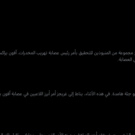
مجموعة من المنبوذين للتحقيق بأمر رئيس عصابة تهريب المخدرات، آفون براكسدا
 العصابة.
ة هامدة. في هذه الأثناء، يناط إلى غريجز أمر أبرز اللاعبين في عصابة آفون ب
من الشغب، حيث يفقد أحد المراهقين عينه الأمر الذي يجلب دعاية سيئة لسلك ال