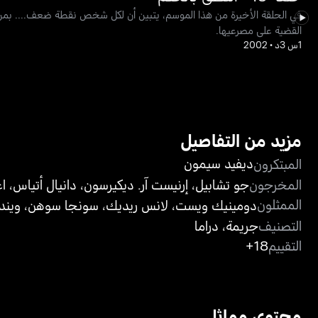
في الحلقة الأخيرة من هذا الموسم، يتبين أن لكل شخص نقطة ضعف.... بمن فيه
القضية على مصرعيها.
1س 3د
•
2002
مزيد من التفاصيل
ديفيد سيمون
المبتكرون
المخرجون
جو تشابيل
،
إرنيست آر. ديكيرسون
،
دانيال أتياس
،
اغ
الممثلون
دومينيك ويست
،
لانس ريديك
،
سونجا سوهن
،
ويند
التصنيف
جريمة
،
دراما
التقييم
18+
محتوى مماثل