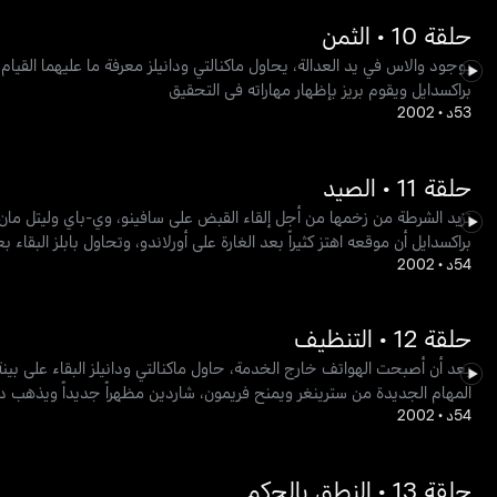
حلقة 10 • الثمن
بوجود والاس في يد العدالة، يحاول ماكنالتي ودانيلز معرفة ما عليهما القيام 
براكسدايل ويقوم بريز بإظهار مهاراته في التحقيق
53د
•
2002
حلقة 11 • الصيد
تزيد الشرطة من زخمها من أجل إلقاء القبض على سافينو، وي-باي وليتل مان. 
براكسدايل أن موقعه اهتز كثيراً بعد الغارة على أورلاندو، وتحاول بابلز البقاء 
54د
•
2002
حلقة 12 • التنظيف
بعد أن أصبحت الهواتف خارج الخدمة، حاول ماكنالتي ودانيلز البقاء على 
المهام الجديدة من سترينغر ويمنح فريمون، شاردين مظهراً جديداً ويذهب دي
54د
•
2002
حلقة 13 • النطق بالحكم