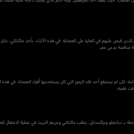
ذين قبض عليهم في الغارة على العصابة. في هذه الأثناء، يأخذ ماكنالتي، بابلز
ة منافسة يدعى عمر.
ابته، لكن لم يستطع أحد فك الرموز التي كان يستخدمها أفراد العصابة. في هذه ا
قت نفسه.
 للقيام بعملية اعتقال لم تنضج بعد تتعلق بـ 3 جرائم على صلة بـ ديانجلو وبراكسدايل، يطلب ماكنالتي وغريغز التريث في عملي