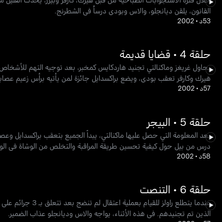
القانون، يلقن ديانجلو، والاس وبودي درساُ في الشطرنج.
53د
•
2002
حلقة 4 • قضايا قديمة
يحاول غريغز وماكنالتي تجنيد هاردكايس كمخبر، بعد توجيه التهم للأشخاص ال
هيرك وكارفر تعقب بودي، ويضع براكسدايل جائزة لمن يأتيه برأس زعيم عصاب
57د
•
2002
حلقة 5 • البيجر
بعد المعلومة التي حصل عليها ماكنالتي، يبداً الجميع بتعقب براكسدايل وعص
درس من بيل حول كيفية تحسين طريقة المراقبة والتخلص من الوشاة في الو
58د
•
2002
حلقة 6 • التنصت
عندما يتطلع راولز
الذين تم تجنيدهم. في هذه الأثناء، يواجه والاس وديانجلو عذاب الضمير.