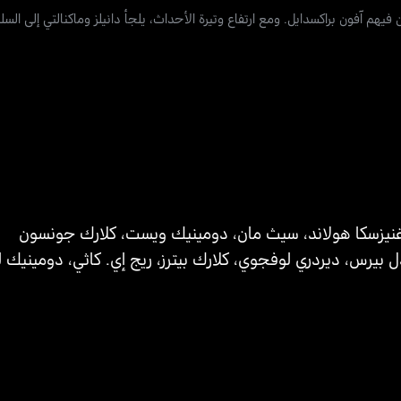
م آفون براكسدايل. ومع ارتفاع وتيرة الأحداث، يلجأ دانيلز وماكنالتي إلى الس
نيزسكا هولاند
،
سيث مان
،
دومينيك ويست
،
كلارك جونسون
ل بيرس
،
ديردري لوفجوي
،
كلارك بيترز
،
ريج إي. كاثي
،
دومينيك ل