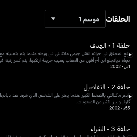
الحلقات
موسم 1
حلقة 1 • الهدف
يقع المحقق في جرائم القتل جيمي ماكنالتي في ورطة عندما يتم بتعيينه مع 
نجاة ديانجلو ابن أخ آفون من العقاب بسبب جريمة ارتكبها، يتم كسر رتبته في
1س
•
2002
حلقة 2 • التفاصيل
شعر ماكنالتي بالضغط الكبير عندما يعثر على الشخص الذي شهد ضد ديانجلو جث
كارفر وبيرز الكثير من الصعوبات.
55د
•
2002
حلقة 3 • الشراء
خلال فترة الاستجوابات الصباحية من قبل هيرك، كارفر وبيرز، يحدث القليل 