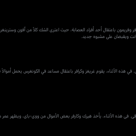
وفريمون باعتقال أحد أفراد العصابة، حيث اعترى الشك كلاً من آفون وسترينغر، 
غانت ويقبضان على مشبوه جديد.
في هذه الأثناء، يقوم غريغز وكرافر باعتقال مساعد في الكونغرس يحمل أموالاً ق
قي. في هذه الأثناء، يأخذ هيرك وكارفر بعض الأموال من ووي-باي، ويظهر عمر