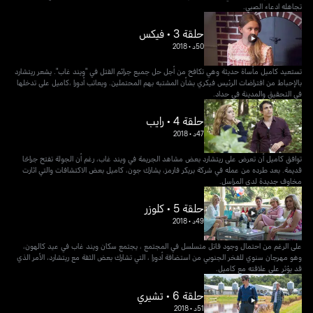
تجاهله ادعاء الصبي.
حلقة 3 • فيكس
50د
•
2018
تستعيد كاميل مأساة حديثة وهي تكافح من أجل حل جميع جرائم القتل في "ويند غاب". يشعر ريتشارد
بالإحباط من افتراضات الرئيس فيكري بشأن المشتبه بهم المحتملين. ويعاتب أدورا ،كاميل على تدخلها
في التحقيق والمدينة في حداد.
حلقة 4 • رايب
47د
•
2018
توافق كاميل أن تعرض على ريتشارد بعض مشاهد الجريمة في ويند غاب، رغم أن الجولة تفتح جراحًا
قديمة. بعد طرده من عمله في شركة بريكر فارمز، يشارك جون، كاميل بعض الاكتشافات والتي اثارت
مخاوف جديدة لدى المراسل.
حلقة 5 • كلوزر
49د
•
2018
على الرغم من احتمال وجود قاتل متسلسل في المجتمع ، يجتمع سكان ويند غاب في عيد كالهون،
وهو مهرجان سنوي للفخر الجنوبي من استضافة أدورا ، التي تشارك بعض الثقة مع ريتشارد، الأمر الذي
قد يؤثر على علاقته مع كاميل.
حلقة 6 • تشيري
51د
•
2018