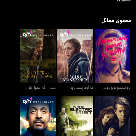
محتوى مماثل
بروميسينغ يونغ وومن
مار أوف إيست تاون
ميردر إن أيه سمول تاون
بروميسينغ يونغ وومن
مار أوف إيست تاون
ميردر إن أيه سمول تاون
التراجع - ذا أندوينغ
إن ذي إليكتريك ميست
غير منطقي - ذا إيراشنال