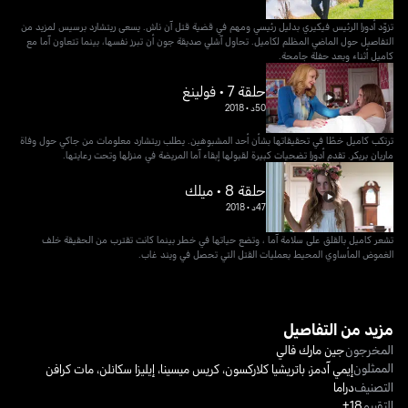
تزوّد أدورا الرئيس فيكيري بدليل رئيسي ومهم في قضية قتل آن ناش. يسعى ريتشارد برسيس لمزيد من
التفاصيل حول الماضي المظلم لكاميل. تحاول آشلي صديقة جون أن تبرز نفسها، بينما تتعاون آما مع
كاميل أثناء وبعد حفلة جامحة.
حلقة 7 • فولينغ
50د
•
2018
ترتكب كاميل خطًا في تحقيقاتها بشأن أحد المشبوهين. يطلب ريتشارد معلومات من جاكي حول وفاة
ماريان بريكر. تقدم أدورا تضحيات كبيرة لقبولها إبقاء آما المريضة في منزلها وتحت رعايتها.
حلقة 8 • ميلك
47د
•
2018
تشعر كاميل بالقلق على سلامة آما ، وتضع حياتها في خطر بينما كانت تقترب من الحقيقة خلف
الغموض المأساوي المحيط بعمليات القتل التي تحصل في ويند غاب.
مزيد من التفاصيل
المخرجون
جين مارك فالي
الممثلون
إيمي آدمز
،
باتريشيا كلاركسون
،
كريس ميسينا
،
إيليزا سكانلن
،
مات كرافن
التصنيف
دراما
التقييم
18+