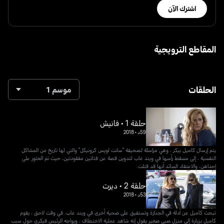
اشترك الآن
المقاطع الترويجية
الحلقات
موسم 1
حلقة 1 • فانيش
59د
•
2018
يتم إرسال كاميل بيكر ، وهي مراسلة لصحيفة "سانت لويس كرونيكل" والتي لها تاريخ من المشاكل
النفسية ، إلى مسقط رأسها في ويند غاب لتدوين قصة عن فتاتين مفقودتين، حيث تم العثور على
إحداهن، والاعتقاد السائد أنها قد قتلت.
حلقة 2 • ديرت
53د
•
2018
تبحث كاميل عن أدلة في الجنازة وتستفيق على ضحية أخرى في ويند غاب. في وقت لاحق ، يقوم
كاميل بزيارة إلى منزل صبي صغير يقول إنه شاهد عملية الاختطاف ، ويواجه الرئيس فيكري حول سبب