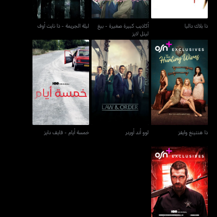
ذا بلاك داليا
أكاذيب كبيرة صغيرة - بيغ
ليلة الجريمة - ذا نايت أوف
ليتل لايز
ذا هنتينغ وايفز
لوو أند أوردر
خمسة أيام - فايف دايز
ذا هنتينغ وايفز
لوو أند أوردر
خمسة أيام - فايف دايز
بانشي