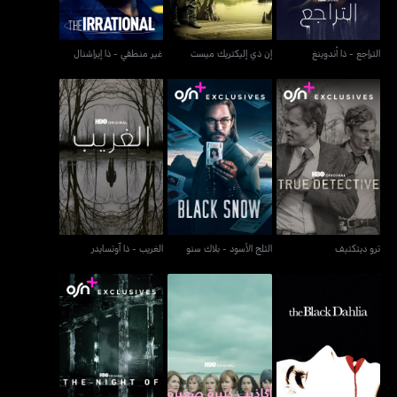
التراجع - ذا أندوينغ
إن ذي إليكتريك ميست
غير منطقي - ذا إيراشنال
ترو ديتكتيف
الثلج الأسود - بلاك سنو
الغريب - ذا آوتسايدر
ترو ديتكتيف
الثلج الأسود - بلاك سنو
الغريب - ذا آوتسايدر
أكاذيب كبيرة صغيرة - بيغ
ذا بلاك داليا
ليلة الجريمة - ذا نايت أوف
ليتل لايز