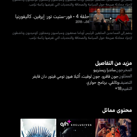
لإجراء محادثة صريحة حول السياسة والصحافة والتحديات التي تفرضها رئاسة ترامب.
حلقة 4 • فور-ستيت تور: إيرفين، كاليفورنيا
56د
•
2018
ينضم إلى المساعدين السابقين للرئيس أوباما صحفيون وسياسيون وممثلون كوميديون وناشطون
لإجراء محادثة صريحة حول السياسة والصحافة والتحديات التي تفرضها رئاسة ترامب.
مزيد من التفاصيل
المخرجون
ساندرا ريستريبو
الممثلون
جون فافرو
،
جون لوفيت
،
أكيلا هيوز
،
تومي فيتور
،
دان فايفر
التصنيف
وثائقي
،
برنامج حواري
التقييم
18+
محتوى مماثل