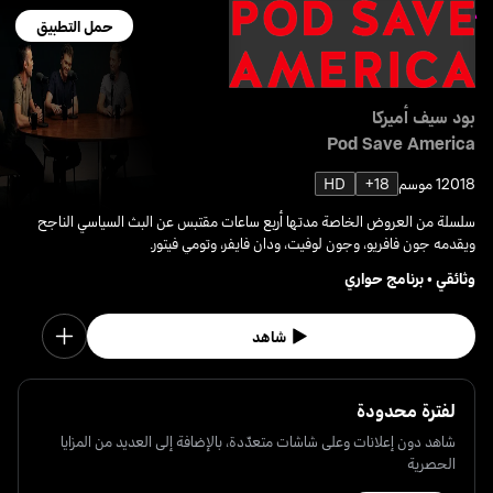
حمل التطبيق
بود سيف أميركا
Pod Save America
2018
1 موسم
18+
HD
سلسلة من العروض الخاصة مدتها أربع ساعات مقتبس عن البث السياسي الناجح
ويقدمه جون فافريو، وجون لوفيت، ودان فايفر، وتومي فيتور.
وثائقي
•
برنامج حواري
شاهد
لفترة محدودة
شاهد دون إعلانات وعلى شاشات متعدّدة، بالإضافة إلى العديد من المزايا
الحصرية