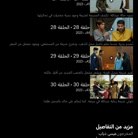
41د
•
2023
تسوء حالة عبدالله. تكشف الممرضة لغنيمة وجود نسبة مخدرات في تحاليلها.
حلقة 28 • الحلقة 28
44د
•
2023
تُصدم بدرية عندما تعلم بأخبار محل الذهب، وتخرج غنيمة من المستشفى، ويعود مشعل من السفر.
حلقة 29 • الحلقة 29
42د
•
2023
تُقيم غنيمة بمنزل فوزية. ويشعر مشعل بالغضب الشديد من أفراد عائلته.
حلقة 30 • الحلقة 30
43د
•
2023
تتولى غنيمة رعاية عبدالله في مرضه. كما يُحكم على خالد بالسجن ظلما.
مزيد من التفاصيل
المخرجون
عيسى ذياب