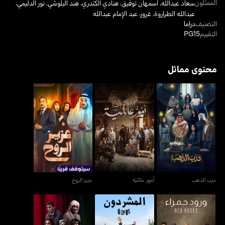
الممثلون
سعاد عبدالله
،
أسمهان توفيق
،
هنادي الكندري
،
هند البلوشي
،
نور الدليمي
،
عبدالله الطراروة
،
غرور
،
عبد الإمام عبدالله
التصنيف
دراما
التقييم
PG15
محتوى مماثل
درب الذهب
أمور عائلية
عزيز الروح
درب الذهب
أمور عائلية
عزيز الروح