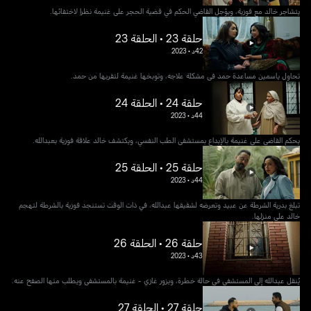
يتشاجر خالد مع فوزية، ويؤجل القاضي الحكم في قضية الحجر على غنيمة نظرا لاختفائها.
حلقة 23 • الحلقة 23
42د
•
2023
تحاول ياسمين مساعدة حمد في مشكلة علاجه، وتوبخها غنيمة لتقربها من حمد.
حلقة 24 • الحلقة 24
44د
•
2023
يحكم القاضي على غنيمة باﻹيداع بمستشفى الطب النفسي، ويكتشف خالد علاقة فوزية بعبدالله.
حلقة 25 • الحلقة 25
44د
•
2023
تبلغ بدرية الشرطة عن عبيد وتعرضه لشقيقها عبدالله، في ذات الوقت تستنجد فوزية بالشرطة لتهجم
خالد على منزلها.
حلقة 26 • الحلقة 26
43د
•
2023
يُنقل عبدالله إلى المستشفى في حالة خطرة، ويزور غازي - غنيمة بالمستشفى ويطلب منها الصفح عنه.
حلقة 27 • الحلقة 27