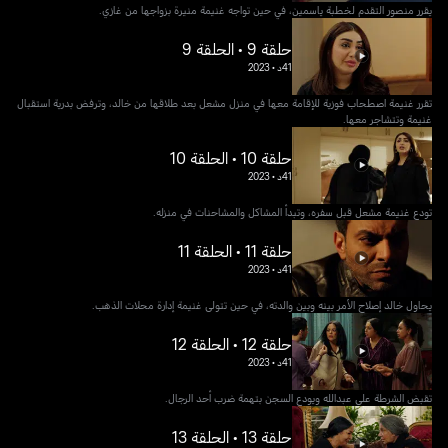
يقرر منصور التقدم لخطبة ياسمين، في حين تواجه غنيمة منيرة بزواجها من غازي.
حلقة 9 • الحلقة 9
41د
•
2023
تقرر غنيمة اصطحاب فوزية للإقامة معها في منزل مشعل بعد طلاقها من خالد، وترفض بدرية استقبال
غنيمة وتتشاجر معها.
حلقة 10 • الحلقة 10
41د
•
2023
تودع غنيمة مشعل قبل سفره، وتبدأ المشاكل والمشاحنات في منزله.
حلقة 11 • الحلقة 11
41د
•
2023
يحاول خالد إصلاح الأمر بينه وبين والدته، في حين تتولى غنيمة إدارة محلات الذهب.
حلقة 12 • الحلقة 12
41د
•
2023
تقبض الشرطة على عبدالله ويودع السجن بتهمة ضرب أحد الرجال.
حلقة 13 • الحلقة 13