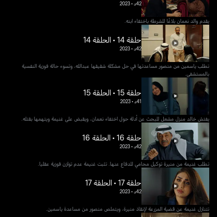
42د
•
2023
يقدم والد نعمان بلاغًا للشرطة باختفاء ابنه.
حلقة 14 • الحلقة 14
42د
•
2023
تطلب ياسمين من منصور مساعدتها في حل مشكلة شقيقها عبدالله، وتسوء حالة فوزية النفسية
بالمستشفى.
حلقة 15 • الحلقة 15
41د
•
2023
يفتش خالد منزل مشعل للبحث عن أدلة حول اختفاء نعمان، ويقبض على غنيمة ويتهمها بقتله.
حلقة 16 • الحلقة 16
42د
•
2023
تطلب غنيمة من منيرة توكيل محامي للدفاع عنها. تثبت غنيمة عدم توازن فوزية عقليا.
حلقة 17 • الحلقة 17
42د
•
2023
تتنازل غنيمة عن قضية المزرعة لإنقاذ منيرة، ويتملص منصور من مساعدة ياسمين.