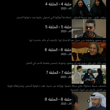
حلقة 4 • الحلقة 4
41د
•
2023
يرفض غازي - زوج غنيمة السابق - إعطاءها أموالها التي استولى عليها بعد دخولها السجن.
حلقة 5 • الحلقة 5
41د
•
2023
يزور منصور وشقيقته منى منزل هيا للاعتذار لها. تكتشف أم خالد ماحدث لها.
حلقة 6 • الحلقة 6
41د
•
2023
يصر خالد على رفع دعوى ضد أم منصور، وتتورط ياسمين بقضية تلاعب في العمل.
حلقة 7 • الحلقة 7
42د
•
2023
تكتشف غنيمة محاولة غازي سرقة ذهبها، وزواجه من منيرة عقب دخولها السجن، ويتم إيقاف فوزية
عن العمل بالرغم من انتهاء قضيتها.
حلقة 8 • الحلقة 8
41د
•
2023