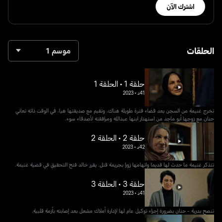
اشترك الآن
الحلقات
موسم 1
حلقة 1 • الحلقة 1
41د
•
2023
تخرج غنيمة من السجن بعد قضاء فترة طويلة هناك، وتقيم مع صديقتها هيا، في الوقت ذاته تعاني
حنان مع زوجها أبو ماجد من استهتار ابنها عبدالله ومرافقته لأصدقاء سوء.
حلقة 2 • الحلقة 2
42د
•
2023
تتذكر غنيمة ما حدث لها قديما واتهامها زورا بجريمة قتل. يقرر خالد فتح التحقيق في قضية غنيمة.
حلقة 3 • الحلقة 3
41د
•
2023
تنصح بدرية - حنان بضرورة إجراء توكيل عام لها لإدارة أملاك مشعل بعد إصابته بأزمة قلبية.