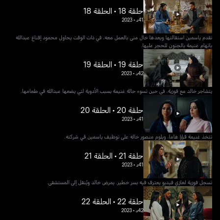
حلقة 18 • الحلقة 18
41د
•
2023
تقدم ياسمين استقالتها ويعدها خال منى بالعمل معه، في ذات الوقت يحاول محمود إقناع عبدالله
باتهام غنيمة بالجنون للحجر عليها.
حلقة 19 • الحلقة 19
42د
•
2023
يتشاجر خالد مع فوزية، في حين تسوء حالة غنيمة بسبب الأدوية لتي يضعها عبدالله في طعامها.
حلقة 20 • الحلقة 20
41د
•
2023
تتخذ غنيمة قرارا هاما، ويلوم منصور خاله على توظيف ياسمين في شركته.
حلقة 21 • الحلقة 21
41د
•
2023
تسجل فوزية لغازي فيديو يعترف فيه بسر خطير. يمرض خالد ويُنقل إلى المستشفى.
حلقة 22 • الحلقة 22
42د
•
2023