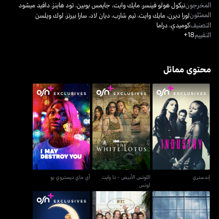
المخرجون
نيكول هولو فينسر
،
مايك وايت
،
جايمس بوبين
،
تود هاينز
،
دافيد ميشود
الممثلون
لورا ديرن
،
مايك وايت
،
تيم شارب
،
ديان لاد
،
سارا بيرنز
،
لوك ويلسن
التصنيف
كوميدي
،
دراما
التقييم
18+
محتوى مماثل
اللوتس الأبيض - ذا وايت
إندستري
آي ماي ديستروي يو
لوتس
إندستري
اللوتس الأبيض - ذا وايت
آي ماي ديستروي يو
لوتس