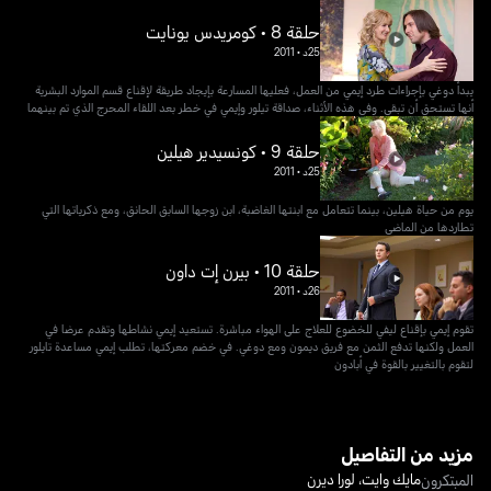
حلقة 8 • كومريدس يونايت
25د
•
2011
يبدأ دوغي بإجراءات طرد إيمي من العمل، فعليها المسارعة بإيجاد طريقة لإقناع قسم الموارد البشرية
أنها تستحق أن تبقى. وفي هذه الأثناء، صداقة تيلور وإيمي في خطر بعد اللقاء المحرج الذي تم بينهما
حلقة 9 • كونسيدير هيلين
25د
•
2011
يوم من حياة هيلين، بينما تتعامل مع ابنتها الغاضبة، ابن زوجها السابق الحانق، ومع ذكرياتها التي
تطاردها من الماضي
حلقة 10 • بيرن إت داون
26د
•
2011
تقوم إيمي بإقناع ليفي للخضوع للعلاج على الهواء مباشرة. تستعيد إيمي نشاطها وتقدم عرضا في
العمل ولكنها تدفع الثمن مع فريق ديمون ومع دوغي. في خضم معركتها، تطلب إيمي مساعدة تايلور
لتقوم بالتغيير بالقوة في أبادون
مزيد من التفاصيل
مايك وايت
،
لورا ديرن
المبتكرون