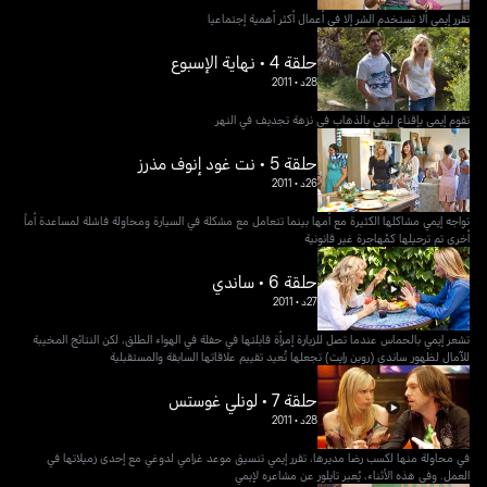
تقرر إيمي ألا تستخدم الشر إلا في أعمال أكثر أهمية إجتماعيا
حلقة 4 • نهاية الإسبوع
28د
•
2011
تقوم إيمي بإقناع ليفي بالذهاب في نزهة تجديف في النهر
حلقة 5 • نت غود إنوف مذرز
26د
•
2011
تواجه إيمي مشاكلها الكثيرة مع أمها بينما تتعامل مع مشكلة في السيارة ومحاولة فاشلة لمساعدة أماً
أخرى تم ترحيلها كمُهاجرة غير قانونية
حلقة 6 • ساندي
27د
•
2011
تشعر إيمي بالحماس عندما تصل للزيارة إمرأة قابلتها في حفلة في الهواء الطلق، لكن النتائج المخيبة
للآمال لظهور ساندي (روبن رايت) تجعلها تُعيد تقييم علاقاتها السابقة والمستقبلية
حلقة 7 • لونلي غوستس
28د
•
2011
في محاولة منها لكسب رضا مديرها، تقرر إيمي تنسيق موعد غرامي لدوغي مع إحدى زميلاتها في
العمل. وفي هذه الأثناء، يُعبر تايلور عن مشاعره لإيمي