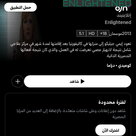
حمل التطبيق
إنلايتيند
Enlightened
2013
موسمان
18+
HD
5.1
تعود إيمي جيليكو إلى منزلها في كاليفورنيا بعد إقامتها لمدة شهر في مركز علاجي
شامل نتيجة لانهيار عصبي تعرضت له في العمل، والذي كان نتيجة أفعالها
التدميرية الذاتية.
كوميدي
•
دراما
شاهد
لفترة محدودة
شاهد دون إعلانات وعلى شاشات متعدّدة، بالإضافة إلى العديد من المزايا
الحصرية
اشترك الآن