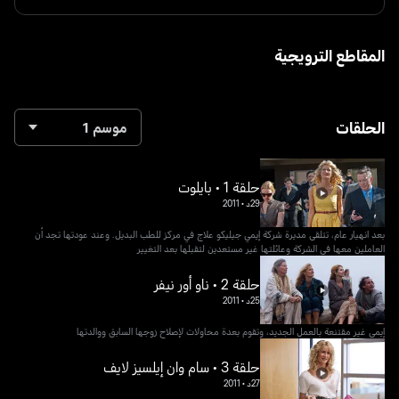
المقاطع الترويجية
الحلقات
موسم 1
حلقة 1 • بايلوت
29د
•
2011
بعد انهيار عام، تتلقى مديرة شركة إيمي جيليكو علاج في مركز للطب البديل. وعند عودتها تجد أن
العاملين معها في الشركة وعائلتها غير مستعدين لتقبلها بعد التغيير
حلقة 2 • ناو أور نيفر
25د
•
2011
إيمي غير مقتنعة بالعمل الجديد، وتقوم بعدة محاولات لإصلاح زوجها السابق ووالدتها
حلقة 3 • سام وان إيلسيز لايف
27د
•
2011