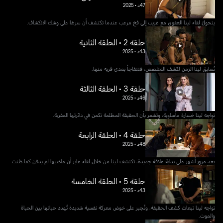
47د
•
2025
يتحولُ لقاء لينا العفوي مع غريب إلى فخ مرعب عندما تكتشف أن سرها على وشك الانكشاف.
حلقة 2 • الحلقة الثانية
43د
•
2025
تُسابق لينا الزمن لكشف المتلصص، فتتفاجأ بمدى قربه منها.
حلقة 3 • الحلقة الثالثة
46د
•
2025
تواجه لينا خسارة مأساوية، وتشعر بأن الحقيقة المظلمة تكمن في دائرتها المقربة.
حلقة 4 • الحلقة الرابعة
48د
•
2025
بعد مرور أشهر على بداية علاقة جديدة، تكتشف لينا من خلال لقاء عابر أن ماضيها لم يدفن كما ظنت
حلقة 5 • الحلقة الخامسة
43د
•
2025
تواجه لينا تبعات كشف الحقيقة، وتُجبر على خوض معركة نفسية شديدة تُهدد حياتها بين الحياة
والموت.