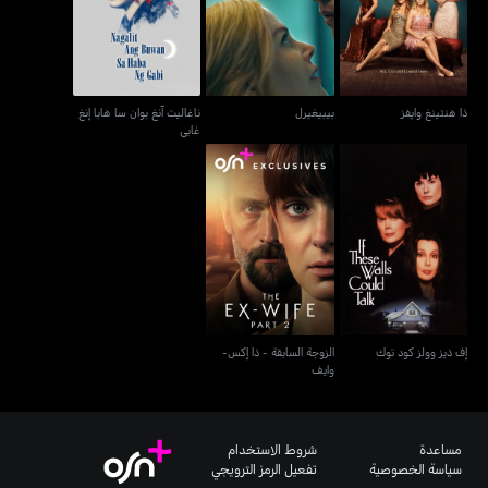
غابي
ذا هنتينغ وايفز
بيبيغيرل
ناغاليت آنغ بوان سا هابا إنغ
غابي
الزوجة السابقة - ذا إكس-
إف ذيز وولز كود توك
وايف
إف ذيز وولز كود توك
الزوجة السابقة - ذا إكس-
وايف
مساعدة
شروط الاستخدام
سياسة الخصوصية
تفعيل الرمز الترويجي