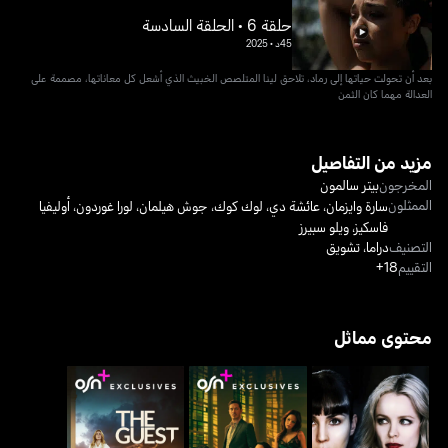
حلقة 6 • الحلقة السادسة
45د
•
2025
بعد أن تحولت حياتها إلى رماد، تلاحق لينا المتلصص الخبيث الذي أشعل كل معاناتها، مصممة على
العدالة مهما كان الثمن
مزيد من التفاصيل
المخرجون
بيتر سالمون
الممثلون
سارة وايزمان
،
عائشة دي
،
لوك كوك
،
جوش هيلمان
،
لورا غوردون
،
أوليفيا
فاسكيز
،
ويلو سبيرز
التصنيف
دراما
،
تشويق
التقييم
18+
محتوى مماثل