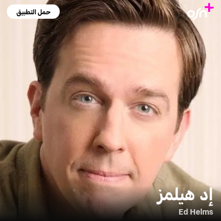
حمل التطبيق
إد هيلمز
Ed Helms