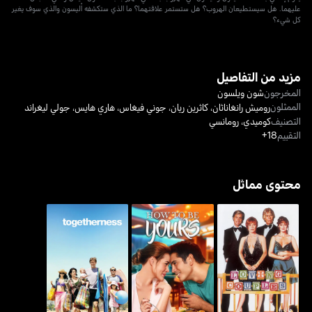
عليهما. هل سيستطيعان الهروب؟ هل ستستمر علاقتهما؟ ما الذي ستكشفه أليسون والذي سوف يغير
كل شيء؟
مزيد من التفاصيل
المخرجون
شون ويلسون
الممثلون
روميش رانغاناثان
،
كاثرين ريان
،
جوني فيغاس
،
هاري هايس
،
جولي ليغراند
التصنيف
كوميدي
،
رومانسي
التقييم
18+
محتوى مماثل
لوفينغ كابلز
هاو تو بي يورز
توغيذرنيس