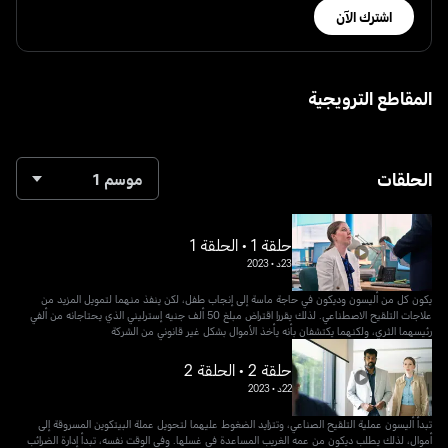
اشترك الآن
المقاطع الترويجية
الحلقات
موسم 1
حلقة 1 • الحلقة 1
23د
•
2023
يكون كل من أليسون وديكون في حاجة ماسة إلى إنجاب طفل، لكن ينفذ منهما لتمويل المزيد من
علاجات التلقيح الاصطناعي. لذلك يقررا اقتراض مبلغ 50 ألف جنيه إسترليني الذي يحتاجانه من ألفي
رئيسهما الثري، ولكنهما يكتشفان بأنه يأخذ الأموال بشكل غير قانوني من الشركة
حلقة 2 • الحلقة 2
22د
•
2023
تبدأ أليسون عملية التلقيح الصناعي، وتتزايد الضغوط عليهما لتحويل عملة البيتكوين المسروقة إلى
أموال، لذلك يطلب ديكون من عمه الغريب المساعدة في غسلها. وفي الوقت نفسه، تبدأ إدارة الضرائب