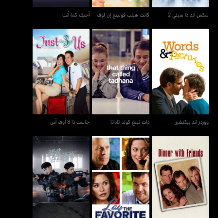
سكس آند ذا سيتي 2
كانت هيلب فولينغ إن لوف
أحبك كما أنت
ووردز آند بيكتشرز
ذات ثينغ كولد تادانا
جاست ذا 3 أوف أس
ووردز آند بيكتشرز
ذات ثينغ كولد تادانا
جاست ذا 3 أوف أس
دينر وذ فريندز
لاي ذا فيفوريت
التصويب نحو المستقبل