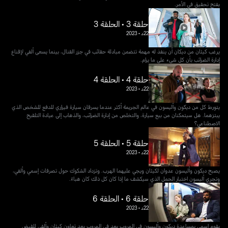
بفتح تحقيق في الأمر.
حلقة 3 • الحلقة 3
22د
•
2023
يرغب كيثان من ديكان أن ينفذ له مهمة تتضمن مبادلة حقائب في جزر القنال، بينما يسعى ألفي لإقناع
إدارة الضرائب بأن كل شيء على ما يرام.
حلقة 4 • الحلقة 4
22د
•
2023
يتورط كل من ديكون وأليسون في عالم الجريمة أكثر عندما يسرقان سيارة فيراري للدفع للشخص الذي
يبتزهما. هل سيتمكنان من بيع سيارة، والتخلص من إدارة الضرائب، والذهاب إلى عيادة التلقيح
الاصطناعي؟
حلقة 5 • الحلقة 5
22د
•
2023
يصبح ديكون وأليسون عدوان لكيثان ويجي عليهما الهرب. وتزداد الشكوك حول تصرفات إسمي وألفي،
وتجري أليسون اختبار الحمل الذي سيكشف ما إذا كان كل ذلك كان هباءً.
حلقة 6 • الحلقة 6
22د
•
2023
يقوم إسمي بمساعدة ديكون وأليسون في الهروب بعد في الهروب بعد تعاون كيثان وألفي للقبض