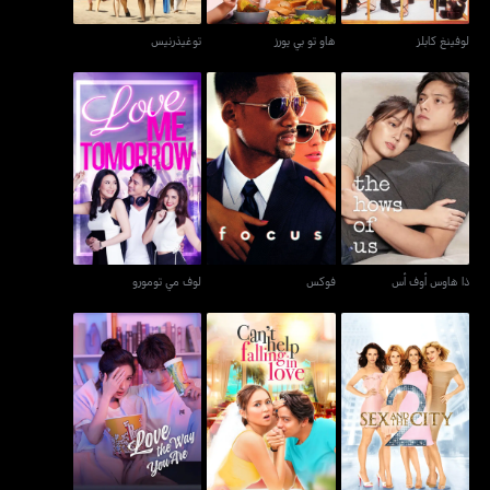
لوفينغ كابلز
هاو تو بي يورز
توغيذرنيس
ذا هاوس أوف أس
فوكس
لوف مي تومورو
ذا هاوس أوف أس
فوكس
لوف مي تومورو
سكس آند ذا سيتي 2
كانت هيلب فولينغ إن لوف
أحبك كما أنت