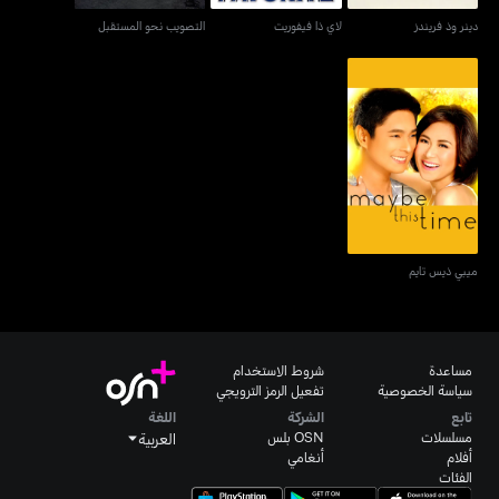
دينر وذ فريندز
لاي ذا فيفوريت
التصويب نحو المستقبل
ميبي ذيس تايم
ميبي ذيس تايم
مساعدة
شروط الاستخدام
سياسة الخصوصية
تفعيل الرمز الترويجي
تابع
الشركة
اللغة
مسلسلات
OSN بلس
العربية
أفلام
أنغامي
الفئات