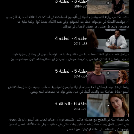
حلقة 3 • الحلقة 3
51د
•
2014
عندما تكتسب روايته الشعبية، يلجأ نواه إلى أليسون لمساعدته في استكشاف الثقافة المحلية، لكن يبدو
أن جولتهما البريئة في مونتوك أخطر من المتوقع. وفي هذه الأثناء، يتخذ كول وقفة نيابة عن
مجتمعه، وتتعامل هيلين من بعض الأعمال في بروكلين.
حلقة 4 • الحلقة 4
53د
•
2014
من أجل قضاء بعض الوقت معا بعيدا عن عائلتيهما، يذهب نواه وأليسون في رحلة إلى جزيرة بلوك
النائية. بينما يزداد الاثنان قربا من بعضهما، سرعان ما يدركان أن علاقتهما قد تكون سيفا ذو حدين.
حلقة 5 • الحلقة 5
54د
•
2014
بينما تتوهج عواطفهما في الخفاء، يضطر نواه وأليسون لمواجهة مصاعب جديد من منزلهما، فتتلقى
أليسون زيارة مفاجئة من والدتها أثينا، في حين يعاني نواه من تصرفات ابنته ويتني.
حلقة 6 • الحلقة 6
50د
•
2014
بعد قضائه ليلة في الخارج مع صديقه ماكس، يكتشف نواه أن هناك المزيد عن أليسون لم يكن يعرفه.
وفي المنزل، تأمل زوجته هيلين قضاء أطول وقت عائلي في مونتوك. وفي هذه الأثناء، تعمل أليسون
وزوجها كول للحفاظ على عائلة لوكهارت من الخطر.