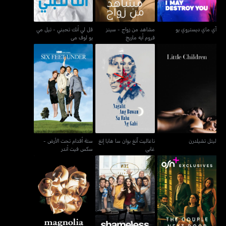
آي ماي ديستروي يو
مشاهد من زواج - سينز
قل لي أنك تحبني - تيل مي
فروم أيه ماريج
يو لوف مي
ناغاليت آنغ بوان سا هابا إنغ
ستة أقدام تحت الأرض -
ليتل تشيلدرن
غابي
سكس فيت أندر
ليتل تشيلدرن
ناغاليت آنغ بوان سا هابا إنغ
ستة أقدام تحت الأرض -
غابي
سكس فيت أندر
ذا كابل نكست دور
شيمليس
ماغنوليا