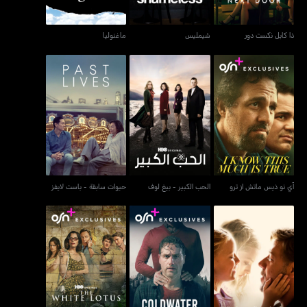
ذا كابل نكست دور
شيمليس
ماغنوليا
آي نو ذيس ماتش از ترو
الحب الكبير - بيغ لوف
حيوات سابقة - باست لايفز
آي نو ذيس ماتش از ترو
الحب الكبير - بيغ لوف
حيوات سابقة - باست لايفز
اللوتس الأبيض - ذا وايت
فاذرز أند دوترز
كولدووتر
لوتس