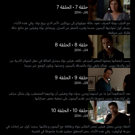
حلقة 7 • الحلقة 7
56د
•
2014
مع اقتراب نهاية الصيف، تعود عائلة سولوواي إلى بروكلين، الأمر الذي يريح نواه. وفي هذه الأثناء،
يضطر كول لمواجهة أليسون عندما يقترب الخطر من المنزل، ويتعامل نواه وهيلين مع نتائج حالة
طارئة غير متوقعة.
حلقة 8 • الحلقة 8
54د
•
2014
بسبب انشغالها بعملها الصغير المزدهر، تكلف هيلين نواه بتمثيل العائلة في حفل الجوائز الأدبية من
أجل والدها بروس. هناك يلتقي نواه بالصدفة بأليسون وجدتها، ويكون الوضع غير مريحا.
حلقة 9 • الحلقة 9
58د
•
2014
بعد اكتشافهما أمرا ما عن ابنتهما ويتني، يدرك نواه وهيلين أن زواجهما المضطرب يؤثر بشكل مباشر
على أولادهما. بسبب شعورها بالندم، تقدم أليسون على تصفية بعض حساباتها.
حلقة 10 • الحلقة 10
54د
•
2014
اختفاء ويتني يجعل هيلين تمعن التفكير بنواه وعلاقته مع أليسون وعائلتها. يبحث كول عن إجابات في
مزرعة لوكهارت. وفي هذه الأثناء، يحرز المحقق جيفريز تقدما ملحوظا في قضيته.