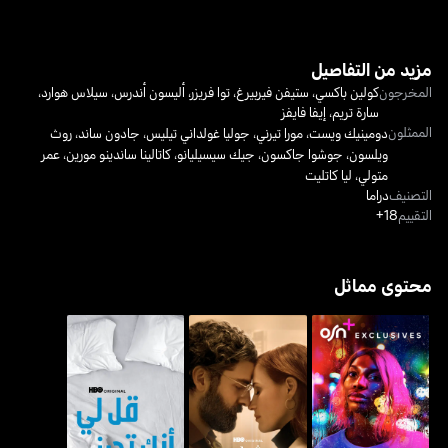
مزيد من التفاصيل
المخرجون
كولين باكسي
،
ستيفن فيربيرغ
،
توا فريزر
،
أليسون أندرس
،
سيلاس هوارد
،
سارة تريم
،
إيفا فايفز
الممثلون
دومينيك ويست
،
مورا تيرني
،
جوليا غولداني تيليس
،
جادون ساند
،
روث
ويلسون
،
جوشوا جاكسون
،
جيك سيسيليانو
،
كاتالينا ساندينو مورين
،
عمر
متولي
،
ليا كاتليت
التصنيف
دراما
التقييم
18+
محتوى مماثل
مشاهد من زواج - سينز
قل لي أنك تحبني - تيل مي
آي ماي ديستروي يو
فروم أيه ماريج
يو لوف مي