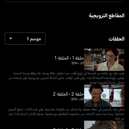
المقاطع الترويجية
الحلقات
موسم 1
حلقة 1 • الحلقة 1
57د
•
2014
هرب نواه مع عائلته من المدينة إلى لونغ آيلاند حيث تقطن عائلة زوجته. إنه برفقة زوجته المحبة
هيلين، وأولادهما الأربعة الأذكياء. وفي نفس الوقت، تعاني النادلة أليسون مع زوجها كول ليتمكنا من
تخطي مأساة أصابتهما مؤخرا.
حلقة 2 • الحلقة 2
50د
•
2014
يلتقي نواه بأليسون في حفلة صيفية، ولا يتمكن من مقاومة جاذبيتها. وفي هذه الأثناء، ترضخ أليسون
لحماتها. بينما تبدأ بعض الأحداث من حياتيهما بالتقاطع مع بعضها، يضطر الإثنان لاعتبار أنه لا مفر
من ذلك.