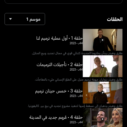
الحلقات
موسم 1
حلقة 1 • أول عملية ترميم لنا
44د
•
2023
طارق وهيذر يبدآن رحلتهما الجديدة كثنائي قوي في مجال تجديد وبيع المنازل.
حلقة 2 • تأجيلات الترميمات
44د
•
2023
طارق وهيذر يتوليان مهمة ترميم منزل على الطراز الإسباني مليء بالمفاجآت.
حلقة 3 • خمس حيتان ترميم
44د
•
2023
طارق وهيذر يذهبان إلى مسقط رأسها لتنفيذ مشروع تجديد في بيغ بير، كاليفورنيا.
حلقة 4 • مُرمٍم جديد في المدينة
44د
•
2023