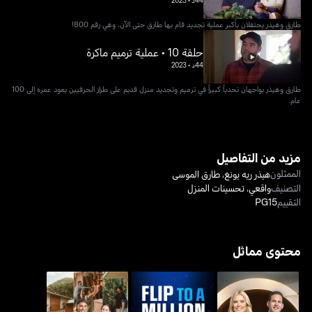
طارق وهيذر يحتفلان بأكبر عملية تجديد قام بها طارق حتى الآن، وهي رقم 800!
حلقة 10 • عملية ترميم ماكرة
44د
•
2023
طارق وهيذر يواجهان تحدياً كبيراً في ترميم وتجديد منزل قديم على طراز الحرفيين يعود عمره إلى 100
عام.
مزيد من التفاصيل
الممثلون
هيذر ريه يونغ
،
طارق الموسى
التصنيف
واقعي
،
تحسينات المنزل
التقييم
PG15
محتوى مماثل