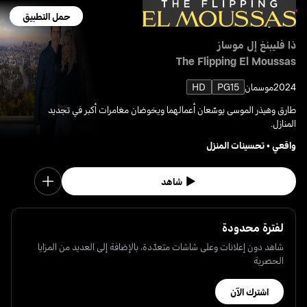
حمل التطبيق
ذا فليبنغ إل موساز
The Flipping El Moussas
2024
موسمان
PG15
HD
طارق وهيذر الموسى يوسّعان أعمالهما ويخوضان مغامرات أكبر في تجديد
المنازل.
واقعي
•
تحسينات المنزل
شاهد
لفترة محدودة
شاهد دون إعلانات وعلى شاشات متعدّدة، بالإضافة إلى العديد من المزايا
الحصرية
اشترك الآن