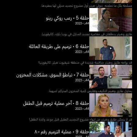
مسلحة بكل ما تعلمته، تتولى هيذر أول مشروع تجديد منزلي لها بمفردها.
حلقة 5 • رعب روكي رينو
44د
•
2023
طارق وهيذر ينطلقان في مغامرة تجديد المنازل في بوينا بارك، كاليفورنيا.
حلقة 6 • ترميم على طريقة العائلة
44د
•
2023
قد يواجه طارق وهيذر منافسة شديدة في منطقة شيفيوت هيلز، كاليفورنيا!
حلقة 7 • تباطؤ السوق، مشكلات المخزون
44د
•
2023
يحاول طارق وهيذر التكيف وتقليص كمية المخزون المتراكم لديهما.
حلقة 8 • آخر عملية ترميم قبل الطفل
44د
•
2023
قد لا يتمكن طارق وهيذر من إنهاء مشروع التجديد المقبل قبل موعد ولادة الطفل!
حلقة 9 • عملية الترميم رقم ٨٠٠
44د
•
2023