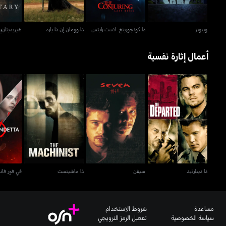
ويبونز
ذا كونجورينغ: لاست رايتس
ذا وومان إن ذا يارد
هيريديتاري
أعمال إثارة نفسية
ذا ديبارتيد
سيفن
ذا ماشينست
في ف
ذا ديبارتيد
سيفن
ذا ماشينست
في فور فاند
مساعدة
شروط الاستخدام
سياسة الخصوصية
تفعيل الرمز الترويجي