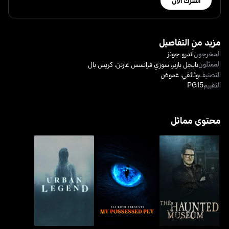
اشترك الآن
مزيد من التفاصيل
المخرجون
أندرو جونز
الممثلون
نايجل باربر
،
سوزي فرانسس غارتن
،
كريس بال
التصنيف
وثائقي
،
غموض
التقييم
PG15
محتوى مماثل
إيلي روث يقدم: حيواني
ذا هانتد ميوزيوم
أسطورة حضرية
الأليف الممسوس