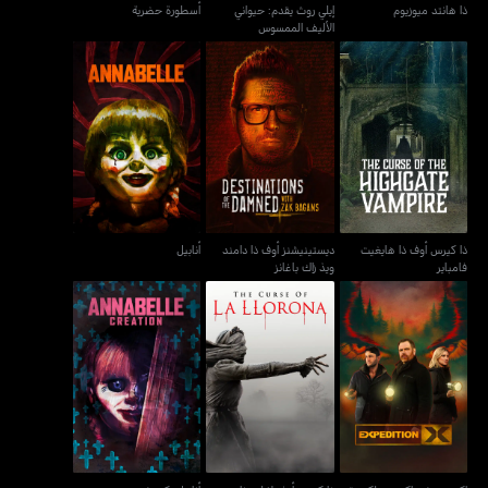
ذا هانتد ميوزيوم
إيلي روث يقدم: حيواني
أسطورة حضرية
الأليف الممسوس
ذا كيرس أوف ذا هايغيت
ديستينيشنز أوف ذا دامند
أنابيل
فامباير
ويذ زاك باغانز
ذا كيرس أوف ذا هايغيت
ديستينيشنز أوف ذا دامند
أنابيل
فامباير
ويذ زاك باغانز
إكسبيديشن إكس: ويلكوم تو
ذا كيرس أوف لا لورونا
أنابيل: كرييشن
ذا ريل ديري