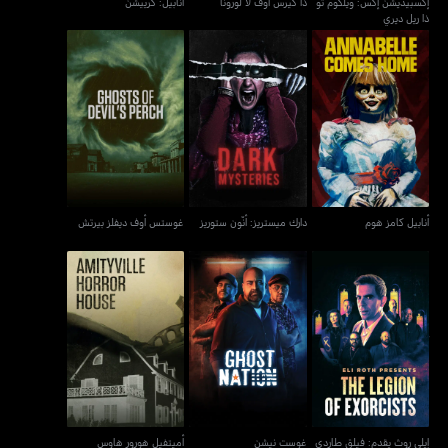
إكسبيديشن إكس: ويلكوم تو
ذا كيرس أوف لا لورونا
أنابيل: كرييشن
ذا ريل ديري
أنابيل كامز هوم
دارك ميستريز: أنّون ستوريز
غوستس أوف ديفلز بيرتش
أنابيل كامز هوم
دارك ميستريز: أنّون ستوريز
غوستس أوف ديفلز بيرتش
إيلي روث يقدم: فيلق طاردي
غوست نيشن
أميتفيل هورور هاوس
الأرواح
إيلي روث يقدم: فيلق طاردي
غوست نيشن
أميتفيل هورور هاوس