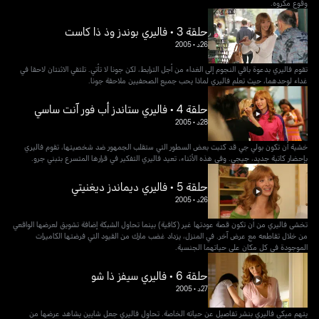
وقوع مكروه.
حلقة 3 • فاليري بوندز وذ ذا كاست
26د
•
2005
تقوم فاليري بدعوة باقي النجوم إلى الغداء من أجل الترابط، لكن جونا لا تأتي. تلتقي الاثنتان لاحقا في
غداء لوحدهما، حيث تعلم فاليري لماذا يحب جميع الصحفيين ملاحقة جونا.
حلقة 4 • فاليري ستاندز أب فور آنت ساسي
28د
•
2005
خشية أن تكون بولي جي قد كتبت بعض السطور التي ستقلب الجمهور ضد شخصيتها، تقوم فاليري
بإحضار كاتبة جديد، جيجي. وفي هذه الأثناء، تعيد فاليري التفكير في قرارها المتسرع بتبني جرو.
حلقة 5 • فاليري ديماندز ديغنيتي
26د
•
2005
تخشى فاليري من أن تكون قصة عودتها غير (كافية) بينما تحاول الشبكة إضافة تشويق لعرضها الواقعي
من خلال تقاطعه مع عرض آخر. في المنزل، يزداد غضب مارك من القيود التي فرضتها الكاميرات
الموجودة في كل مكان على حياتهما الجنسية.
حلقة 6 • فاليري سيفز ذا شو
27د
•
2005
يتهم ميكي فاليري بنشر تفاصيل عن حياته الخاصة. تحاول فاليري جعل شايين يشاهد عرضها من