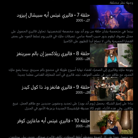
وجهة نظر مختلفة.
حلقة 7 • فاليري غيتس أيه سبيشال إبيزود
27د
•
2005
بينما هي متحمسة بشأن حلقة من روم آند بورد مخصصة لشخصيتها، تحاول فاليري الحصول على
ممثل معروف ليقوم بدور حبيب العمة ساسي. تصرفات مارك في فايبر روم تسلط الضوء على بعض
القضايا الحميمية والتي لا تصلح أبدا للظهور على الكاميرا.
حلقة 8 • فاليري ريلاكسيز إن بالم سبرينغز
28د
•
2005
يتوجه مارك وفاليري إلى الصحراء لقضاء نهاية أسبوع طويلة في منتجع بالم سبرينغ. بينما يضع مارك
الحدود مع طاقم جين في ملعب الغولف، تجد فاليري في أحد المعارف القدامى معلما جديدا.
حلقة 9 • فاليري هانغز وذ ذا كول كيدز
28د
•
2005
بناءا على إصرار الشبكة، يحصل (روم آند بورد) على تجديد وعضوين جديدين مع طاقم العمل، غريغ
وكافين. وفي هذه الأثناء، تقوم كالا صديقة فرانشيسكا الجديدة بزعزعة الأمور في المنزل.
حلقة 10 • فاليري غيتس أيه ماغازين كوفر
28د
•
2005
مع حصول جونا على كل الضجة ومعظم أغلفة المجلات، تكلف فاليري صحافي جديد، بيلي ستانتون،