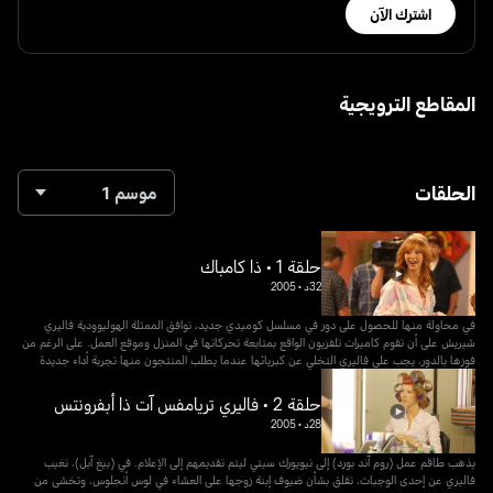
اشترك الآن
المقاطع الترويجية
الحلقات
موسم 1
حلقة 1 • ذا كامباك
32د
•
2005
في محاولة منها للحصول على دور في مسلسل كوميدي جديد، توافق الممثلة الهوليوودية فاليري
شيريش على أن تقوم كاميرات تلفزيون الواقع بمتابعة تحركاتها في المنزل وموقع العمل. على الرغم من
فوزها بالدور، يجب على فاليري التخلي عن كبريائها عندما يطلب المنتجون منها تجربة أداء جديدة
حلقة 2 • فاليري تريامفس آت ذا أبفرونتس
28د
•
2005
يذهب طاقم عمل (روم آند بورد) إلى نيويورك سيتي ليتم تقديمهم إلى الإعلام. في (بيغ آبل)، تغيب
فاليري عن إحدى الوجبات، تقلق بشأن ضيوف إبنة زوجها على العشاء في لوس أنجلوس، وتخشى من