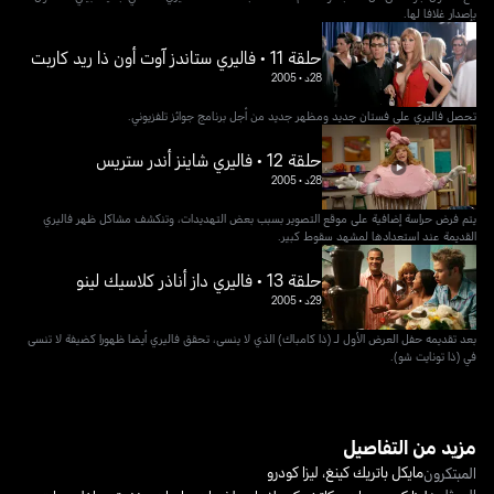
بإصدار غلافا لها.
حلقة 11 • فاليري ستاندز آوت أون ذا ريد كاربت
28د
•
2005
تحصل فاليري على فستان جديد ومظهر جديد من أجل برنامج جوائز تلفزيوني.
حلقة 12 • فاليري شاينز أندر ستريس
28د
•
2005
يتم فرض حراسة إضافية على موقع التصوير بسبب بعض التهديدات، وتنكشف مشاكل ظهر فاليري
القديمة عند استعدادها لمشهد سقوط كبير.
حلقة 13 • فاليري داز أناذر كلاسيك لينو
29د
•
2005
بعد تقديمه حفل العرض الأول لـ (ذا كامباك) الذي لا ينسى، تحقق فاليري أيضا ظهورا كضيفة لا تنسى
في (ذا تونايت شو).
مزيد من التفاصيل
مايكل باتريك كينغ
،
ليزا كودرو
المبتكرون