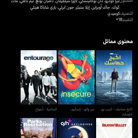
الممثلون
ليزا كودرو
،
دان بوكاتينسكي
،
لاورا سيلفرمان
،
داميان يونغ
،
تيم باغلي
،
مات
كوك
،
جاك أوبراين
،
إيلا ستيلر
،
جون ايرلي
،
باري شاباكا هينلي
التصنيف
كوميدي
التقييم
18+
محتوى مماثل
اكبح حماسك - كيرب يور
غير واثق - إنسكيور
الحاشية - أنتوراج
إنثوزيازم
اكبح حماسك - كيرب يور
غير واثق - إنسكيور
الحاشية - أنتوراج
إنثوزيازم