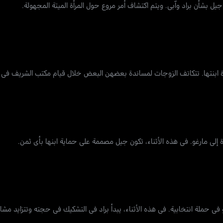
ل بشأن براد وآبي. ويتم اكتشاف أمر مروع حول المرأة الميتة المجهولة.
اة ابنتها. تتكاتف الزوجات لمساندة بعضهن البعض خلال قيام مكتب الشريف في ا
إلى مارغو. في هذه الأثناء، تكون جيل مصممة على حماية ابنها بأي ثمن.
حملة انتخابية. في هذه الأثناء، يبدأ براد في التشكيك في حجته وتتزايد مشاع