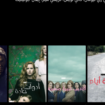
أكاذيب كبيرة صغيرة - بيغ
أدوات حادة - شارب
فايف دايز
ا
ليتل لايز
أوبجكتس