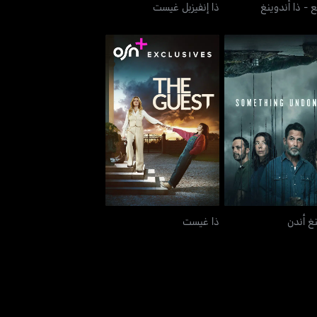
ع - ذا أندوينغ
ذا إنفيزبل غيست
سمثينغ أندن
ذا غيست
غ أندن
ذا غيست