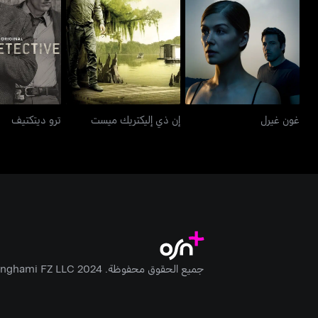
غون غيرل
إن ذي إليكتريك ميست
ترو ديت
غون غيرل
إن ذي إليكتريك ميست
ترو ديتكتيف
جميع الحقوق محفوظة. Anghami FZ LLC 2024 ©