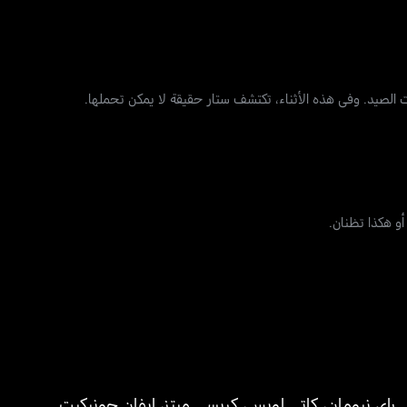
لصيد. وفي هذه الأثناء، تكتشف ستار حقيقة لا يمكن تحملها.
أو هكذا تظنان.
راي نيومان
،
كاتي لويس
،
كريسي ميتز
،
إيفان جونيكيت