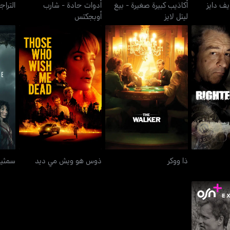
يف دايز
أكاذيب كبيرة صغيرة - بيغ
أدوات حادة - شارب
التراج
ليتل لايز
أوبجكتس
 كيل
ذا ووكر
ذوس هو ويش مي ديد
ذا ووكر
ذوس هو ويش مي ديد
سمثين