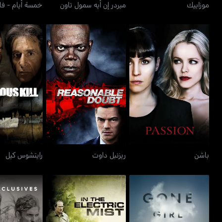
موزاييك
ميردر إن أيه سمول تاون
خمسة أيام - فا
باشن
ريزنبل داوت
رايتشوس
باشن
ريزنبل داوت
رايتشوس كيل