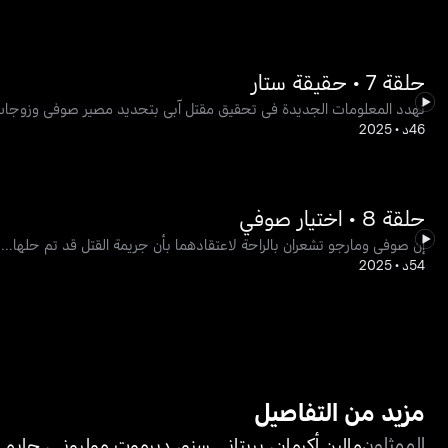
حلقة 7 • حقيقة ستار
تهدد المعلومات الجديدة في تحقيق مقتل آبي بتحديد مصير صوفي وزوجات ا
46د
•
2025
حلقة 8 • اختيار صوفي
إن صوفي ومارجو تشعران بالراحة لاعتقادهما بأن جريمة القتل قد تم حلها... 
54د
•
2025
مزيد من التفاصيل
الممثلون
مالين أكرمان
،
بريتاني سنو
،
ديرموت مولروني
،
جايمي 