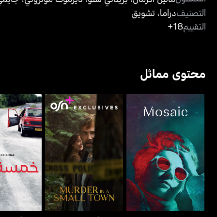
التصنيف
دراما
،
تشويق
التقييم
18+
محتوى مماثل
موزاييك
ميردر إن أيه سمول تاون
خمسة أيام - 