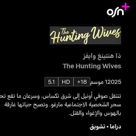
ذا هنتينغ وايفز
The Hunting Wives
2025
1 موسم
18+
HD
5.1
تنتقل صوفي أونيل إلى شرق تكساس، وسرعان ما تقع ت
سحر الشخصية الاجتماعية مارغو. وتصبح حياتها غارقة
بالهوس والإغواء والقتل.
دراما
•
تشويق