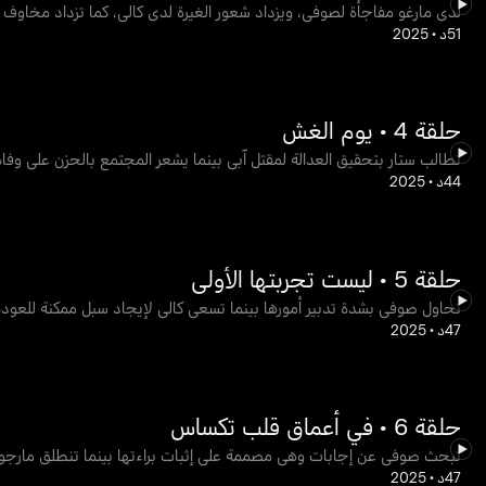
لدى مارغو مفاجأة لصوفي، ويزداد شعور الغيرة لدى كالي، كما تزداد مخاوف جي
51د
•
2025
حلقة 4 • يوم الغش
تطالب ستار بتحقيق العدالة لمقتل آبي بينما يشعر المجتمع بالحزن على وف
44د
•
2025
حلقة 5 • ليست تجربتها الأولى
تحاول صوفي بشدة تدبير أمورها بينما تسعى كالي لإيجاد سبل ممكنة للعودة 
47د
•
2025
حلقة 6 • في أعماق قلب تكساس
تبحث صوفي عن إجابات وهي مصممة على إثبات براءتها بينما تنطلق مارجو في 
47د
•
2025