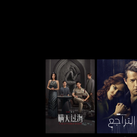
لتراجع - ذا أندوينغ
ذا إنفيزبل غيست