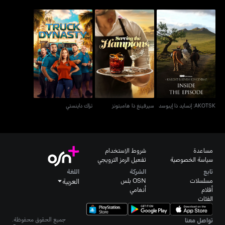
AKOTSK: إنسايد ذا إيبوسد
سيرفينغ ذا هامبتونز
تراك داينستي
AKOTSK: إنسايد ذا إيبوسد
سيرفينغ ذا هامبتونز
تراك داينستي
مساعدة
شروط الاستخدام
سياسة الخصوصية
تفعيل الرمز الترويجي
تابع
الشركة
اللغة
مسلسلات
OSN بلس
العربية
أفلام
أنغامي
الفئات
جميع الحقوق محفوظة.
تواصل معنا