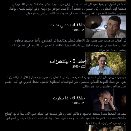
تم شغل الأدوار الرئيسية لموظفي الإنتاج. يطلب إيفي من مدير الموقع استكشاف بعض القصور في
منطقة لوس أنجلوس ، لكن جيسون لا يعتقد أن أيًا منها يتوافق مع رؤيته. وفي الوقت نفسه ، يواصل
جيسون مقاومة التصوير الرقمي ، مما يتسبب في حدوث احتكاك بين إيفي وبيتر فارلي.
حلقة 4 • دولي نوتيد
29د
•
2015
في أعقاب تداعيات إيفي وبيت، فكر الأخوان فاريلي بمكانهما في المشروع. يأخذ جايسون مخاوفه
الرقمية مباشرة إلى بن ويواجه قرارًا بين أيام التصوير الإضافية والتصوير على الفيلم. في غضون ذلك ،
يستمر البحث عن موقع.
حلقة 5 • بيكتشرز اب
28د
•
2015
جيسون حريص على تولي المسؤولية لكنه يجد ميله إلى الكمال يتعارض مع جدول إطلاق النار الضيق لـ
ايفي. مع انتهاء الموعد النهائي للحصول على التوقيعات المطلوبة للتصوير بشكل قانوني في الليل، يقدم
إيفي ومارك لـ جايسون حلاً غير مثالي.
حلقة 6 • ذا بيفوت
29د
•
2015
يتصاعد الضغط بينما يستعد جايسون وطاقم العمل لأغلى مشهد في الفيلم حتى الآن. يبدأ فريق الإنتاج
أيضًا الاستعدادات لآخر جلسة تصوير للفيلم ، وهو مشهد معقد وخطير لحادث سيارة - والذي أخبر لين
أن جايسون قد يكون طموحًا للغاية.