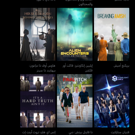
والمحتالون
إيليين إنكاونترز: فاكت أور
هاوس أوف ذا دراغون:
بريكنغ أميش
فكشن
بيهايند ذا سينز
بريكنغ أميش
إيليين إنكاونترز: فاكت أور
هاوس أوف ذا دراغون:
فكشن
بيهايند ذا سينز
فتيان ستارلايت
ذا فاينل بيتش: دبي
إتس اي هارد تروث آينت إت
فتيان ستارلايت
ذا فاينل بيتش: دبي
إتس اي هارد تروث آينت إت