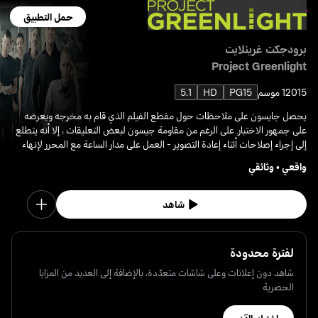
حمل التطبيق
برودجكت غرينلايت
Project Greenlight
2015
1 موسم
PG15
HD
5.1
يحصل جايسون على ملاحظات حول مقطع الفيلم الذي قام به مخرجه ويعرضه
على جمهور الاختبار. على الرغم من مقاومة جيسون لبعض التعليقات ، إلا أنه يتطلع
إلى إجراء إصلاحات أثناء إعادة التصوير - العمل على مدار الساعة مع المحرر لإنهاء
القص النهائي قبل العرض الأول للفيلم.
واقعي
•
وثائقي
شاهد
لفترة محدودة
شاهد دون إعلانات وعلى شاشات متعدّدة، بالإضافة إلى العديد من المزايا
الحصرية