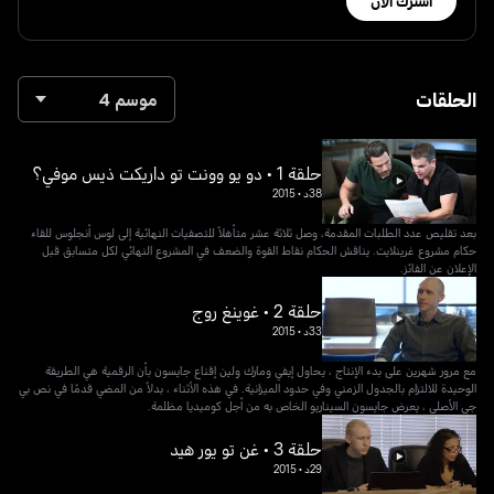
اشترك الآن
الحلقات
موسم 4
حلقة 1 • دو يو وونت تو داريكت ذيس موفي؟
38د
•
2015
بعد تقليص عدد الطلبات المقدمة، وصل ثلاثة عشر متأهلاً للتصفيات النهائية إلى لوس أنجلوس للقاء
حكام مشروع غرينلايت. يناقش الحكام نقاط القوة والضعف في المشروع النهائي لكل متسابق قبل
الإعلان عن الفائز.
حلقة 2 • غوينغ روج
33د
•
2015
مع مرور شهرين على بدء الإنتاج ، يحاول إيفي ومارك ولين إقناع جايسون بأن الرقمية هي الطريقة
الوحيدة للالتزام بالجدول الزمني وفي حدود الميزانية. في هذه الأثناء ، بدلاً من المضي قدمًا في نص بي
جي الأصلي ، يعرض جايسون السيناريو الخاص به من أجل كوميديا ​​مظلمة.
حلقة 3 • غن تو يور هيد
29د
•
2015