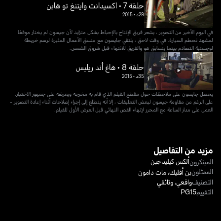
حلقة 7 • اكسيدانت وايتنغ تو هابن
29د
•
2015
في اليوم الأخير من التصوير ، يشعر فريق الإنتاج بالإحباط بشكل متزايد لأن جيسون لم يختار موقعًا
لمشهد تحطم السيارة. في وقت لاحق ، يلتقي جايسون مع منسق الأعمال المثيرة لرسم خريطة
لوجستية التصادم بينما يتسابق هو والفريق للانتهاء قبل شروق الشمس.
حلقة 8 • هاغ أند ريليس
35د
•
2015
يحصل جايسون على ملاحظات حول مقطع الفيلم الذي قام به مخرجه ويعرضه على جمهور الاختبار.
على الرغم من مقاومة جيسون لبعض التعليقات ، إلا أنه يتطلع إلى إجراء إصلاحات أثناء إعادة التصوير -
العمل على مدار الساعة مع المحرر لإنهاء القص النهائي قبل العرض الأول للفيلم.
مزيد من التفاصيل
ألكس كيليدجين
المبتكرون
الممثلون
بن أفليك
،
مات دامون
التصنيف
واقعي
،
وثائقي
التقييم
PG15