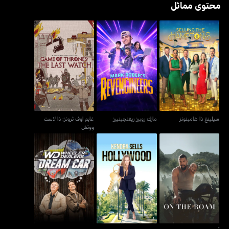
محتوى مماثل
غايم اوف ثرونز: ذا لاست
سيلينغ ذا هامبتونز
مارك روبرز ريفنجينيرز
ووتش
سيلينغ ذا هامبتونز
مارك روبرز ريفنجينيرز
غايم اوف ثرونز: ذا لاست
ووتش
أون ذا روم
كيندرا سيلز هوليوود
ويلر ديلرز: دريم كار