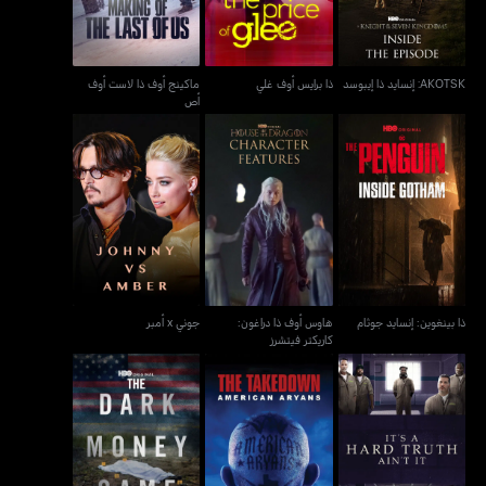
AKOTSK: إنسايد ذا إيبوسد
ذا برايس أوف غلي
ماكينج أوف ذا لاست أوف
أص
هاوس أوف ذا دراغون:
ذا بينغوين: إنسايد جوثام
جوني x أمبر
كاريكتر فيتشرز
ذا بينغوين: إنسايد جوثام
هاوس أوف ذا دراغون:
جوني x أمبر
كاريكتر فيتشرز
إتس اي هارد تروث آينت إت
ذا تيكداون : أميريكان أريانز
ذا دارك موني غيم