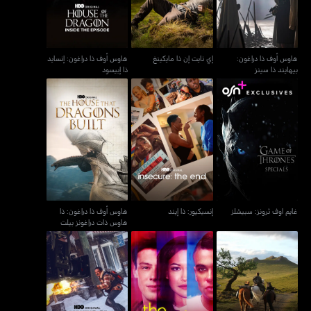
هاوس أوف ذا دراغون:
إي نايت إن ذا مايكينغ
هاوس أوف ذا دراغون: إنسايد
بيهايند ذا سينز
ذا إبيسود
هاوس أوف ذا دراغون: ذا
غايم اوف ثرونز: سبيشلز
إنسيكيور: ذا إيند
هاوس ذات دراغونز بيلت
غايم اوف ثرونز: سبيشلز
إنسيكيور: ذا إيند
هاوس أوف ذا دراغون: ذا
هاوس ذات دراغونز بيلت
ماكينج أوف ذا لاست أوف
AKOTSK: إنسايد ذا إيبوسد
ذا برايس أوف غلي
أص