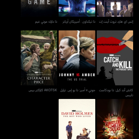
إتس اي هارد تروث آينت إت
ذا تيكداون : أميريكان أريانز
ذا دارك موني غيم
كاتش آند كيل: ذا بودكاست
جوني x أمبر: ذا يو إس. ترايل
AKOTSK كاراكتر بيس
تايبس
كاتش آند كيل: ذا بودكاست
جوني x أمبر: ذا يو إس. ترايل
AKOTSK كاراكتر بيس
تايبس
المحتالون والمقامرون
ديفيد هولمز: ذا بوي هو
والمحتالون
ليفد