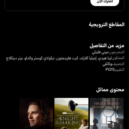
اشترك الآن
المقاطع الترويجية
مزيد من التفاصيل
المخرجون
جيني فاينلي
الممثلون
لينا هيدي
،
إميليا كلارك
،
كيت هارينجتون
،
نيكولاي كوستر والداو
،
بيتر دينكلاج
التصنيف
وثائقي
التقييم
PG15
محتوى مماثل
هاوس أوف ذا دراغون:
هاوس أوف ذا دراغون:
إي نايت إن ذا مايكينغ
بيهايند ذا سينز
إنسايد ذا إبيسود