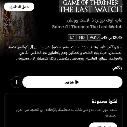
حمل التطبيق
غايم اوف ثرونز: ذا لاست ووتش
Game Of Thrones: The Last Watch
2019
1س 49د
PG15
HD
5.1
أنتج وثائقي غايم اوف ثرونز: ذا لاست ووتش بوصول غير مسبوق إلى كواليس تصوير
المسلسل، حيث يتبع الطاقم والممثلين وهم يتعاملون مع الطقس القاسي ،
والمواعيد النهائية القاسية ، ومعجبين متحمس دائمًا متعطش لأي معلومة .
وثائقي
شاهد
لفترة محدودة
شاهد دون إعلانات وعلى شاشات متعدّدة، بالإضافة إلى العديد من المزايا
الحصرية